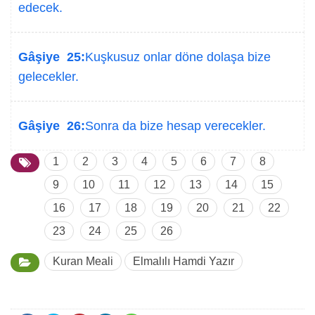
edecek.
Gâşiye 25:
Kuşkusuz onlar döne dolaşa bize
gelecekler.
Gâşiye 26:
Sonra da bize hesap verecekler.
1
2
3
4
5
6
7
8
9
10
11
12
13
14
15
16
17
18
19
20
21
22
23
24
25
26
Kuran Meali
Elmalılı Hamdi Yazır