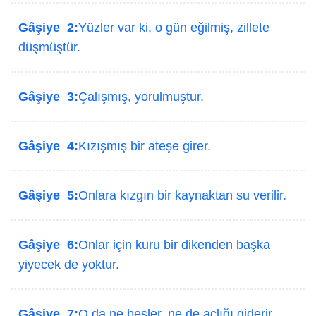
Gâşiye 2:
Yüzler var ki, o gün eğilmiş, zillete
düşmüştür.
Gâşiye 3:
Çalışmış, yorulmuştur.
Gâşiye 4:
Kızışmış bir ateşe girer.
Gâşiye 5:
Onlara kızgın bir kaynaktan su verilir.
Gâşiye 6:
Onlar için kuru bir dikenden başka
yiyecek de yoktur.
Gâşiye 7:
O da ne besler, ne de açlığı giderir.