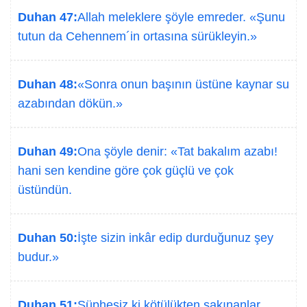
Duhan 47:
Allah meleklere şöyle emreder. «Şunu
tutun da Cehennem´in ortasına sürükleyin.»
Duhan 48:
«Sonra onun başının üstüne kaynar su
azabından dökün.»
Duhan 49:
Ona şöyle denir: «Tat bakalım azabı!
hani sen kendine göre çok güçlü ve çok
üstündün.
Duhan 50:
İşte sizin inkâr edip durduğunuz şey
budur.»
Duhan 51:
Şüphesiz ki kötülükten sakınanlar