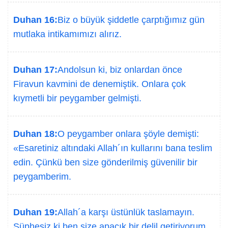
Duhan 16:
Biz o büyük şiddetle çarptığımız gün
mutlaka intikamımızı alırız.
Duhan 17:
Andolsun ki, biz onlardan önce
Firavun kavmini de denemiştik. Onlara çok
kıymetli bir peygamber gelmişti.
Duhan 18:
O peygamber onlara şöyle demişti:
«Esaretiniz altındaki Allah´ın kullarını bana teslim
edin. Çünkü ben size gönderilmiş güvenilir bir
peygamberim.
Duhan 19:
Allah´a karşı üstünlük taslamayın.
Şüphesiz ki ben size apaçık bir delil getiriyorum.