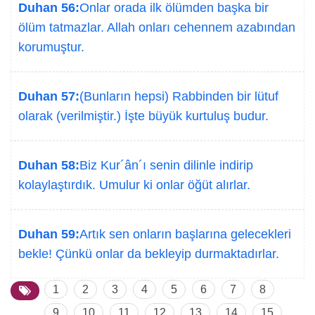
Duhan 56:
Onlar orada ilk ölümden başka bir
ölüm tatmazlar. Allah onları cehennem azabından
korumuştur.
Duhan 57:
(Bunların hepsi) Rabbinden bir lütuf
olarak (verilmiştir.) İşte büyük kurtuluş budur.
Duhan 58:
Biz Kur´ân´ı senin dilinle indirip
kolaylaştırdık. Umulur ki onlar öğüt alırlar.
Duhan 59:
Artık sen onların başlarına gelecekleri
bekle! Çünkü onlar da bekleyip durmaktadırlar.
1
2
3
4
5
6
7
8
9
10
11
12
13
14
15