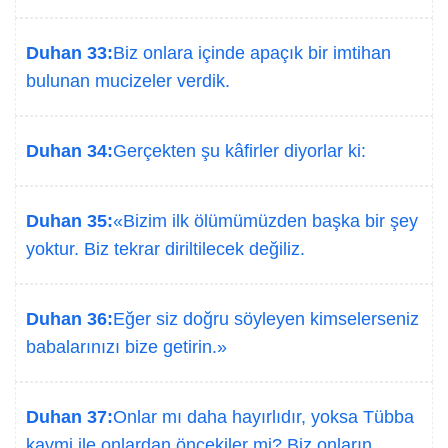
Duhan 33:
Biz onlara içinde apaçık bir imtihan
bulunan mucizeler verdik.
Duhan 34:
Gerçekten şu kâfirler diyorlar ki:
Duhan 35:
«Bizim ilk ölümümüzden başka bir şey
yoktur. Biz tekrar diriltilecek değiliz.
Duhan 36:
Eğer siz doğru söyleyen kimselerseniz
babalarınızı bize getirin.»
Duhan 37:
Onlar mı daha hayırlıdır, yoksa Tübba
kavmi ile onlardan öncekiler mi? Biz onların