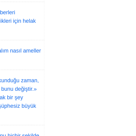
berleri
kleri için helak
alım nasıl ameller
 okunduğu zaman,
bunu değiştir.»
ak bir şey
şüphesiz büyük
u hiçbir şekilde