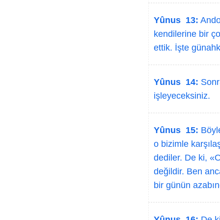
Yûnus 13:
Andol
kendilerine bir ç
ettik. İşte günah
Yûnus 14:
Sonra
işleyeceksiniz.
Yûnus 15:
Böyle
o bizimle karşıl
dediler. De ki, 
değildir. Ben a
bir günün azabı
Yûnus 16:
De ki