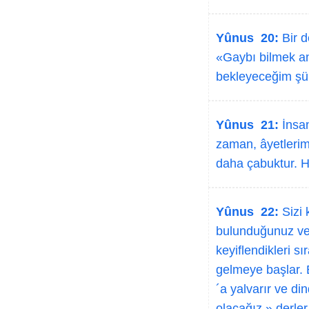
Yûnus 20:
Bir d
«Gaybı bilmek an
bekleyeceğim şü
Yûnus 21:
İnsan
zaman, âyetlerimiz
daha çabuktur. Ha
Yûnus 22:
Sizi 
bulunduğunuz ve o
keyiflendikleri sı
gelmeye başlar. Bü
´a yalvarır ve di
olacağız.» derler