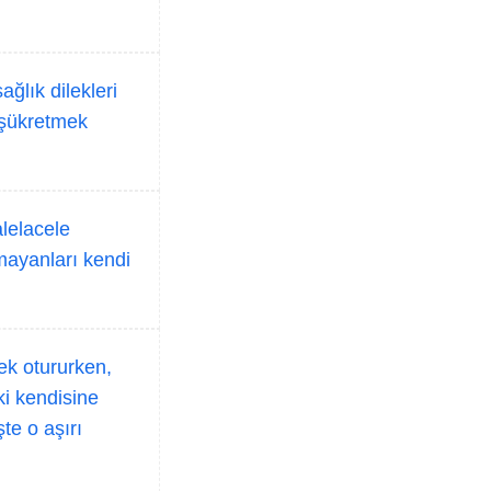
ğlık dilekleri
 şükretmek
alelacele
mayanları kendi
ek otururken,
ki kendisine
te o aşırı