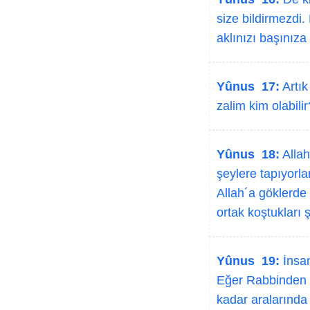
size bildirmezdi.
aklınızı başınız
Yûnus 17:
Artık
zalim kim olabili
Yûnus 18:
Allah
şeylere tapıyorla
Allah´a göklerde
ortak koştukları
Yûnus 19:
İnsan
Eğer Rabbinden bi
kadar aralarında