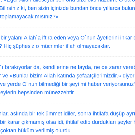
 Bilirsiniz ki, ben sizin içinizde bundan önce yıllarca bul
a toplamayacak mısınız?»
 bir yalanı Allah´a iftira eden veya O´nun âyetlerini ink
r? Hiç şüphesiz o mücrimler iflah olmayacaklar.
´ı bırakıyorlar da, kendilerine ne fayda, ne de zarar vere
r ve «Bunlar bizim Allah katında şefaatçilerimizdir.» diyorl
 ve yerde O´nun bilmediği bir şeyi mi haber veriyorsunuz
 şeylerin hepsinden münezzehtir.
lar, aslında bir tek ümmet idiler, sonra ihtilafa düşüp ayrı
r karar çıkmamış olsa idi, ihtilaf edip durdukları şeyle
 çoktan hüküm verilmiş olurdu.