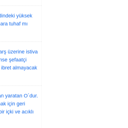
dindeki yüksek
ara tuhaf mı
arş üzerine istiva
imse şefaatçi
p ibret almayacak
an yaratan O´dur.
ak için geri
r içki ve acıklı