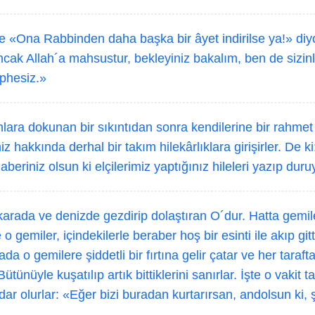
e «Ona Rabbinden daha başka bir âyet indirilse ya!» diyor
cak Allah´a mahsustur, bekleyiniz bakalım, ben de sizin
phesiz.»
lara dokunan bir sıkıntıdan sonra kendilerine bir rahmet 
 hakkında derhal bir takım hilekârlıklara girişirler. De ki:
beriniz olsun ki elçilerimiz yaptığınız hileleri yazıp duru
karada ve denizde gezdirip dolaştıran O´dur. Hatta gemi
 gemiler, içindekilerle beraber hoş bir esinti ile akıp gitt
rada o gemilere şiddetli bir fırtına gelir çatar ve her taraf
tünüyle kuşatılıp artık bittiklerini sanırlar. İşte o vakit t
ndar olurlar: «Eğer bizi buradan kurtarırsan, andolsun ki
.