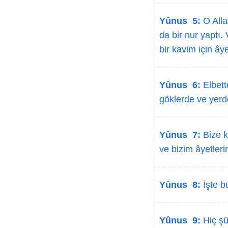
Yûnus 5:
O Allah
da bir nur yaptı.
bir kavim için âyet
Yûnus 6:
Elbett
göklerde ve yerde
Yûnus 7:
Bize k
ve bizim âyetleri
Yûnus 8:
İşte b
Yûnus 9:
Hiç şü