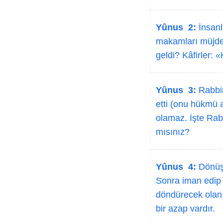
Yûnus 2:
İnsanl
makamları müjdel
geldi? Kâfirler: «
Yûnus 3:
Rabbini
etti (onu hükmü a
olamaz. İşte Rab
mısınız?
Yûnus 4:
Dönüşü
Sonra iman edip s
döndürecek olan y
bir azap vardır.