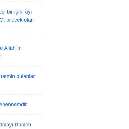
i bir ışık, ayı
 O, bilecek olan
e Allah´ın
.
tatmin bulanlar
 cehennemdir.
dolayı Rableri