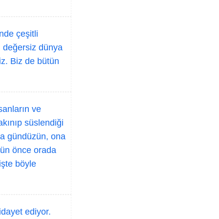
de çeşitli
Şu değersiz dünya
iz. Biz de bütün
sanların ve
takınıp süslendiği
veya gündüzün, ona
 gün önce orada
işte böyle
idayet ediyor.