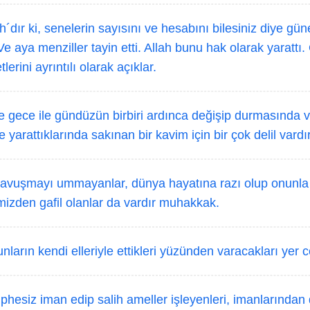
´dır ki, senelerin sayısını ve hesabını bilesiniz diye güneş
 Ve aya menziller tayin etti. Allah bunu hak olarak yarattı.
lerini ayrıntılı olarak açıklar.
e gece ile gündüzün birbiri ardınca değişip durmasında v
 yarattıklarında sakınan bir kavim için bir çok delil vardır
avuşmayı ummayanlar, dünya hayatına razı olup onunla 
mizden gafil olanlar da vardır muhakkak.
unların kendi elleriyle ettikleri yüzünden varacakları yer
phesiz iman edip salih ameller işleyenleri, imanlarından 