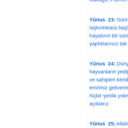
Yûnus 23:
Sonra
taşkınlıklara baş
hayatının bir sür
yaptıklarınızı te
Yûnus 24:
Dünya
hayvanların yediğ
ve sahipleri kend
emrimiz gelivermi
hiçbir şenlik yok
açıklarız.
Yûnus 25:
Allah