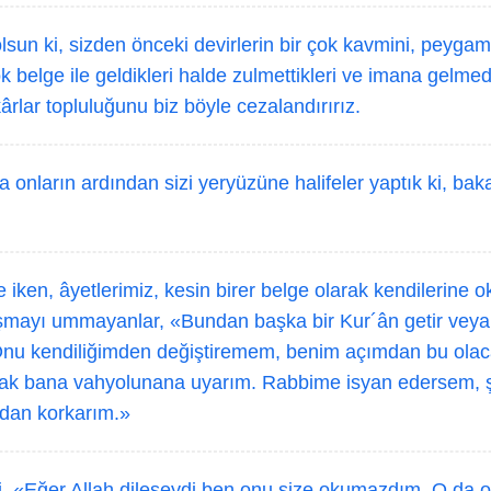
sun ki, sizden önceki devirlerin bir çok kavmini, peygam
ok belge ile geldikleri halde zulmettikleri ve imana gelmedi
kârlar topluluğunu biz böyle cezalandırırız.
 onların ardından sizi yeryüzüne halifeler yaptık ki, bak
 iken, âyetlerimiz, kesin birer belge olarak kendilerine
aşmayı ummayanlar, «Bundan başka bir Kur´ân getir veya 
«Onu kendiliğimden değiştiremem, benim açımdan bu olac
ncak bana vahyolunana uyarım. Rabbime isyan edersem, 
ndan korkarım.»
, «Eğer Allah dileseydi ben onu size okumazdım. O da on