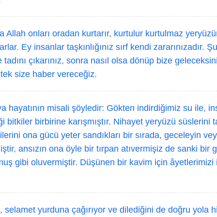
 Allah onları oradan kurtarır, kurtulur kurtulmaz yeryüzün
larlar. Ey insanlar taşkınlığınız sırf kendi zararınızadır. 
e tadını çıkarınız, sonra nasıl olsa dönüp bize geleceksin
k tek size haber vereceğiz.
 hayatının misali şöyledir: Gökten indirdiğimiz su ile, in
i bitkiler birbirine karışmıştır. Nihayet yeryüzü süslerini 
ilerini ona gücü yeter sandıkları bir sırada, geceleyin 
ştir, ansızın ona öyle bir tırpan atıvermişiz de sanki bir
muş gibi oluvermiştir. Düşünen bir kavim için âyetlerimizi 
, selamet yurduna çağırıyor ve dilediğini de doğru yola h