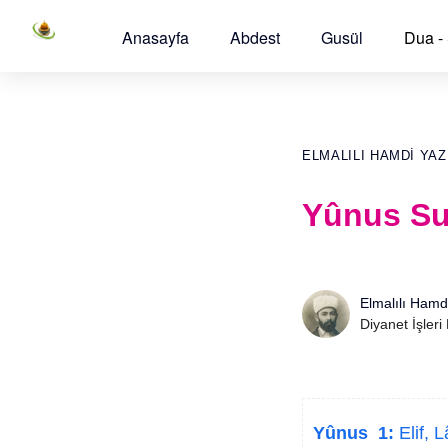
Anasayfa
Abdest
Gusül
Dua -
ELMALILI HAMDI YAZ
Yûnus Su
Elmalılı Hamd
Diyanet İşleri
Yûnus 1:
Elif, L