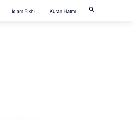
search
İslam Fıkhı
Kuran Hatmi