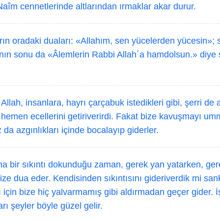
 Naîm cennetlerinde altlarından ırmaklar akar durur.
ın oradaki duaları: «Allahım, sen yücelerden yücesin»; sa
nın sonu da «Âlemlerin Rabbi Allah´a hamdolsun.» diye
Allah, insanlara, hayrı çarçabuk istedikleri gibi, şerri de 
n hemen ecellerini getiriverirdi. Fakat bize kavuşmayı um
z da azgınlıkları içinde bocalayıp giderler.
a bir sıkıntı dokunduğu zaman, gerek yan yatarken, ger
bize dua eder. Kendisinden sıkıntısını gideriverdik mi san
 için bize hiç yalvarmamış gibi aldırmadan geçer gider. İş
rı şeyler böyle güzel gelir.