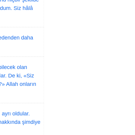
undum. Siz hâlâ
ar edenden daha
bilecek olan
ar. De ki, «Siz
?» Allah onların
 ayrı oldular.
r hakkında şimdiye