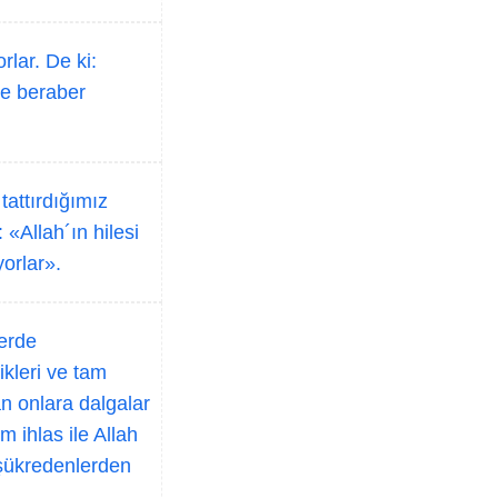
lar. De ki:
le beraber
tattırdığımız
 «Allah´ın hilesi
yorlar».
lerde
ikleri ve tam
tan onlara dalgalar
am ihlas ile Allah
, şükredenlerden