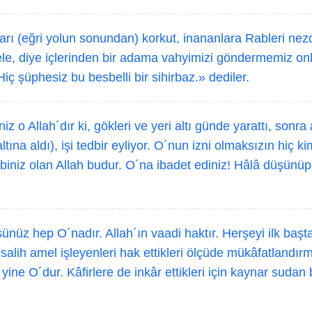
arı (eğri yolun sonundan) korkut, inananlara Rableri nez
e, diye içlerinden bir adama vahyimizi göndermemiz onl
Hiç şüphesiz bu besbelli bir sihirbaz.» dediler.
z o Allah´dır ki, gökleri ve yeri altı günde yarattı, sonra 
ltına aldı), işi tedbir eyliyor. O´nun izni olmaksızın hiç k
biniz olan Allah budur. O´na ibadet ediniz! Hâlâ düşünü
nüz hep O´nadır. Allah´ın vaadi haktır. Herşeyi ilk başt
alih amel işleyenleri hak ettikleri ölçüde mükâfatlandırm
ine O´dur. Kâfirlere de inkâr ettikleri için kaynar sudan bi