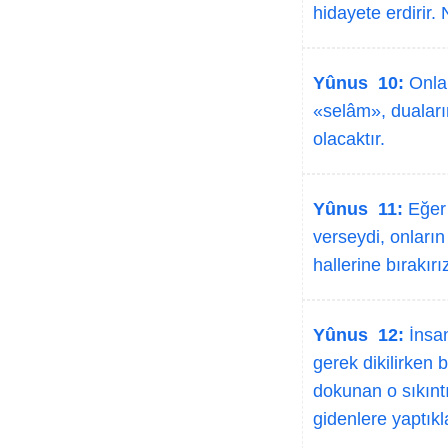
hidayete erdirir.
Yûnus 10:
Onlar
«selâm», duaları
olacaktır.
Yûnus 11:
Eğer 
verseydi, onları
hallerine bırakırı
Yûnus 12:
İnsan
gerek dikilirken 
dokunan o sıkıntı
gidenlere yaptıkla