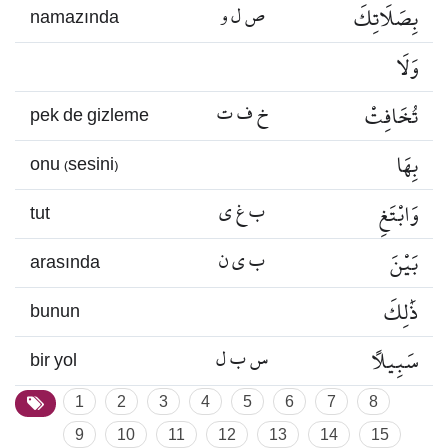
بِصَلَاتِكَ
ص ل و
namazında
وَلَا
تُخَافِتْ
خ ف ت
pek de gizleme
بِهَا
onu (sesini)
وَابْتَغِ
ب غ ي
tut
بَيْنَ
ب ي ن
arasında
ذَٰلِكَ
bunun
سَبِيلًا
س ب ل
bir yol
1
2
3
4
5
6
7
8
9
10
11
12
13
14
15