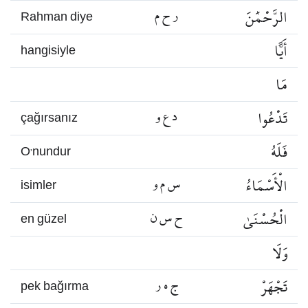
الرَّحْمَٰنَ
ر ح م
Rahman diye
أَيًّا
hangisiyle
مَا
تَدْعُوا
د ع و
çağırsanız
فَلَهُ
O’nundur
الْأَسْمَاءُ
س م و
isimler
الْحُسْنَىٰ
ح س ن
en güzel
وَلَا
تَجْهَرْ
ج ه ر
pek bağırma