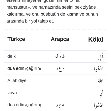
etseniz nihâyet en güzel isimler O´na
mahsustur». Ve namazında sesini pek ziyâde
kaldırma, ve onu büsbütün de kısma ve bunun
arasında bir yol talep et.
Kökü
Türkçe
Arapça
قُلِ
ق و ل
de ki
ادْعُوا
د ع و
dua edin (çağırın)
اللَّهَ
Allah diye
أَوِ
veya
ادْعُوا
د ع و
dua edin (çağırın)