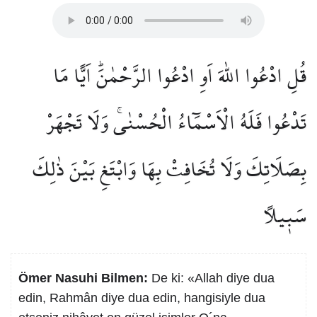
قُلِ ادْعُوا اللّٰهَ اَوِ ادْعُوا الرَّحْمٰنَۜ اَيًّا مَا
تَدْعُوا فَلَهُ الْاَسْمَٓاءُ الْحُسْنٰىۚ وَلَا تَجْهَرْ
بِصَلَاتِكَ وَلَا تُخَافِتْ بِهَا وَابْتَغِ بَيْنَ ذٰلِكَ
سَب۪يلًا
Ömer Nasuhi Bilmen:
De ki: «Allah diye dua
edin, Rahmân diye dua edin, hangisiyle dua