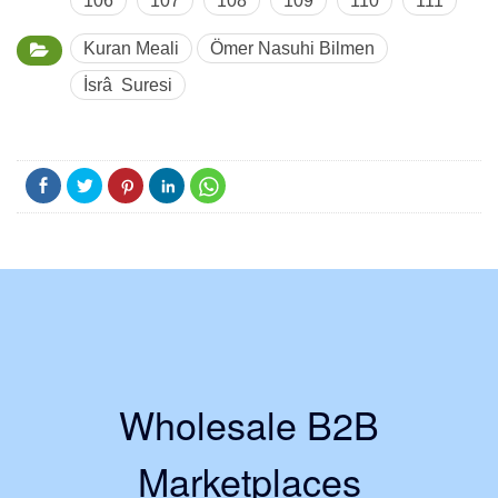
106
107
108
109
110
111
Kuran Meali
Ömer Nasuhi Bilmen
İsrâ Suresi
Wholesale B2B
Marketplaces