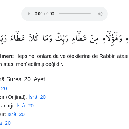
ءِ
وَهٰٓؤُ۬لَٓاءِ
مِنْ
عَطَٓاءِ
رَبِّكَۜ
وَمَا
كَانَ
عَطَٓاءُ
رَبّ
ilmen:
Hepsine, onlara da ve ötekilerine de Rabbin atas
 atası men´edilmiş değildir.
râ Suresi 20. Ayet
 20
r (Orijinal):
İsrâ 20
kanlığı:
İsrâ 20
zır:
İsrâ 20
râ 20