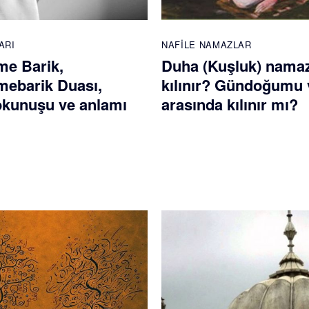
ARI
NAFILE NAMAZLAR
e Barik,
Duha (Kuşluk) namaz
ebarik Duası,
kılınır? Gündoğumu 
 okunuşu ve anlamı
arasında kılınır mı?