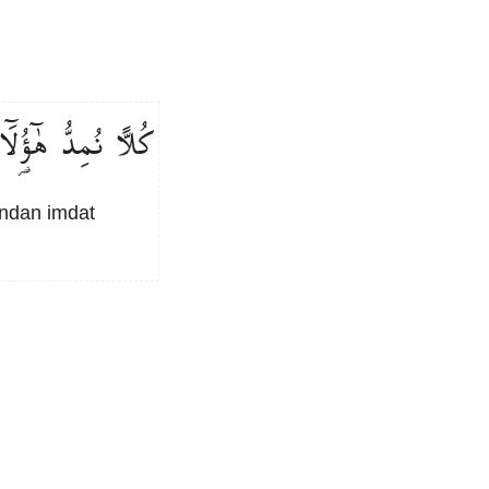
كُلًّا
نُمِدُّ
هٰٓؤُ۬لَٓا
ından imdat