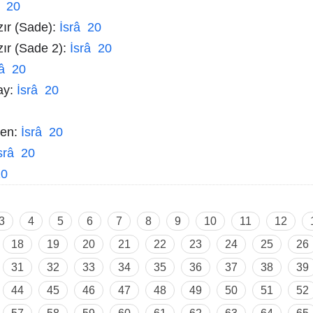
â 20
zır (Sade):
İsrâ 20
zır (Sade 2):
İsrâ 20
râ 20
ay:
İsrâ 20
men:
İsrâ 20
srâ 20
20
3
4
5
6
7
8
9
10
11
12
18
19
20
21
22
23
24
25
26
31
32
33
34
35
36
37
38
39
44
45
46
47
48
49
50
51
52