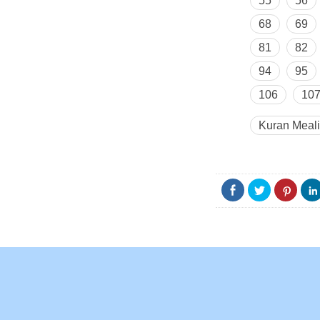
55
56
68
69
81
82
94
95
106
10
Kuran Meali