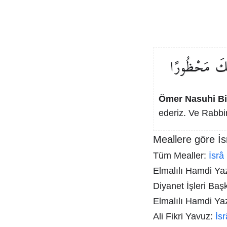
ِكَ
مَحْظُورًا
Ömer Nasuhi B
ederiz. Ve Rabbin
Meallere göre İs
Tüm Mealler:
İsrâ
Elmalılı Hamdi Yazı
Diyanet İşleri Baş
Elmalılı Hamdi Ya
Ali Fikri Yavuz:
İs