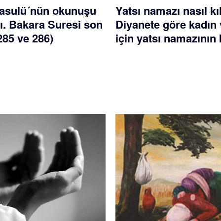
asulü´nün okunuşu
Yatsı namazı nasıl kı
ı. Bakara Suresi son
Diyanete göre kadın 
(285 ve 286)
için yatsı namazının k