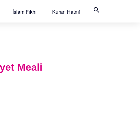
search
İslam Fıkhı
Kuran Hatmi
yet Meali