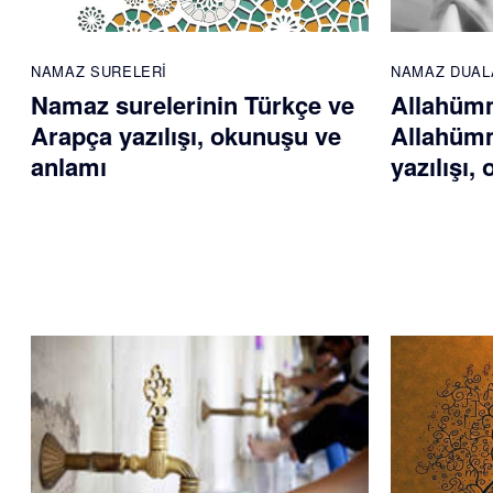
NAMAZ SURELERI
NAMAZ DUAL
Namaz surelerinin Türkçe ve
Allahümm
Arapça yazılışı, okunuşu ve
Allahümm
anlamı
yazılışı,