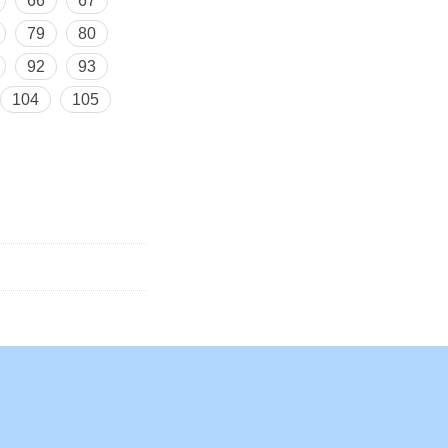
66
67
79
80
92
93
104
105