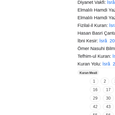
Diyanet Vakfi:
İsr
Elmalılı Hamdi Ya
Elmalılı Hamdi Ya
Fizilal-il Kuran:
İs
Hasan Basri Çant
İbni Kesir:
İsrâ 20
Ömer Nasuhi Bil
Tefhim-ul Kuran:
İ
Kuran Yolu:
İsrâ 
Kuran Meali
1
2
16
17
29
30
42
43