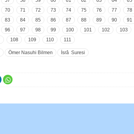
57
58
59
60
61
62
63
64
65
70
71
72
73
74
75
76
77
78
83
84
85
86
87
88
89
90
91
96
97
98
99
100
101
102
103
7
108
109
110
111
Ömer Nasuhi Bilmen
İsrâ Suresi