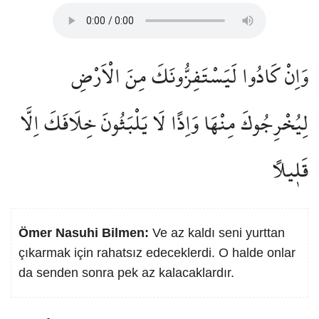
وَاِنْ كَادُوا لَيَسْتَفِزُّونَكَ مِنَ الْاَرْضِ
لِيُخْرِجُوكَ مِنْهَا وَاِذًا لَا يَلْبَثُونَ خِلَافَكَ اِلَّا
قَل۪يلًا
Ömer Nasuhi Bilmen:
Ve az kaldı seni yurttan
çıkarmak için rahatsız edeceklerdi. O halde onlar
da senden sonra pek az kalacaklardır.