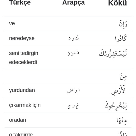
Kökü
Türkçe
Arapça
وَإِنْ
ve
كَادُوا
ك و د
neredeyse
لَيَسْتَفِزُّونَكَ
ف ز ز
seni tedirgin
edeceklerdi
مِنَ
الْأَرْضِ
ا ر ض
yurdundan
لِيُخْرِجُوكَ
خ ر ج
çıkarmak için
مِنْهَا
oradan
وَإِذًا
o takdirde