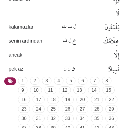
لَا
يَلْبَثُونَ
ل ب ث
kalamazlar
خِلَافَكَ
خ ل ف
senin ardından
إِلَّا
ancak
قَلِيلًا
ق ل ل
pek az
1
2
3
4
5
6
7
8
9
10
11
12
13
14
15
16
17
18
19
20
21
22
23
24
25
26
27
28
29
30
31
32
33
34
35
36
37
38
39
40
41
42
43