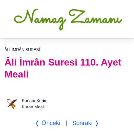
Namaz Zamanı
ÂLI İMRÂN SURESI
Âli İmrân Suresi 110. Ayet
Meali
Kur'anı Kerim
Kuran Meali
❬ Önceki
|
Sonraki ❭