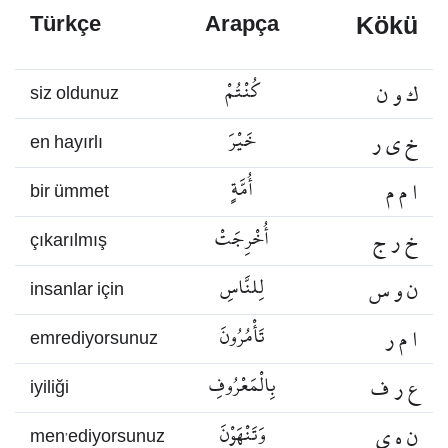
Kökü
Türkçe
Arapça
ك و ن
كُنْتُمْ
siz oldunuz
خ ي ر
خَيْرَ
en hayırlı
ا م م
أُمَّةٍ
bir ümmet
خ ر ج
أُخْرِجَتْ
çıkarılmış
ن و س
لِلنَّاسِ
insanlar için
ا م ر
تَأْمُرُونَ
emrediyorsunuz
ع ر ف
بِالْمَعْرُوفِ
iyiliği
ن ه ي
وَتَنْهَوْنَ
men’ediyorsunuz