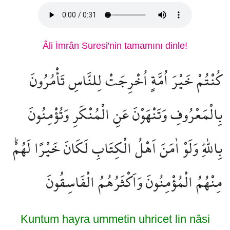
Âli İmrân Suresi'nin tamamını dinle!
كُنْتُمْ خَيْرَ اُمَّةٍ اُخْرِجَتْ لِلنَّاسِ تَأْمُرُونَ
بِالْمَعْرُوفِ وَتَنْهَوْنَ عَنِ الْمُنْكَرِ وَتُؤْمِنُونَ
بِاللّٰهِۜ وَلَوْ اٰمَنَ اَهْلُ الْكِتَابِ لَكَانَ خَيْرًا لَهُمْۜ
مِنْهُمُ الْمُؤْمِنُونَ وَاَكْثَرُهُمُ الْفَاسِقُونَ
Kuntum hayra ummetin uhricet lin nâsi