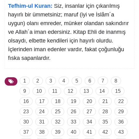
Tefhim-ul Kuran:
Siz, insanlar için çıkarılmış
hayırlı bir ümmetsiniz; maruf (iyi ve İslâm´a
uygun) olanı emreder, münker olandan sakındırır
ve Allah´a iman edersiniz. Kitap Ehli de inanmış
olsaydı, elbette kendileri için hayırlı olurdu.
İçlerinden iman edenler vardır, fakat çoğunluğu
fıska sapanlardır.
1
2
3
4
5
6
7
8
9
10
11
12
13
14
15
16
17
18
19
20
21
22
23
24
25
26
27
28
29
30
31
32
33
34
35
36
37
38
39
40
41
42
43