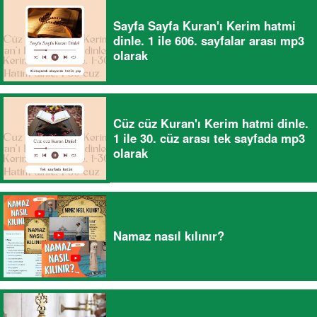
Sayfa Sayfa Kuran'ı Kerim hatmi
dinle. 1 ile 606. sayfalar arası mp3
olarak
Cüz cüz Kuran'ı Kerim hatmi dinle.
1 ile 30. cüz arası tek sayfada mp3
olarak
Namaz nasıl kılınır?