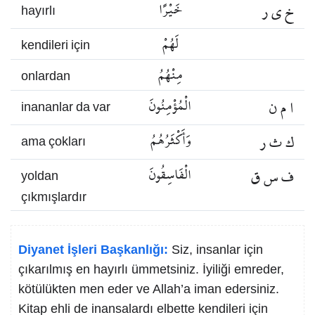
خ ي ر
خَيْرًا
hayırlı
لَهُمْ
kendileri için
مِنْهُمُ
onlardan
ا م ن
الْمُؤْمِنُونَ
inananlar da var
ك ث ر
وَأَكْثَرُهُمُ
ama çokları
ف س ق
الْفَاسِقُونَ
yoldan
çıkmışlardır
Diyanet İşleri Başkanlığı:
Siz, insanlar için
çıkarılmış en hayırlı ümmetsiniz. İyiliği emreder,
kötülükten men eder ve Allah’a iman edersiniz.
Kitap ehli de inansalardı elbette kendileri için