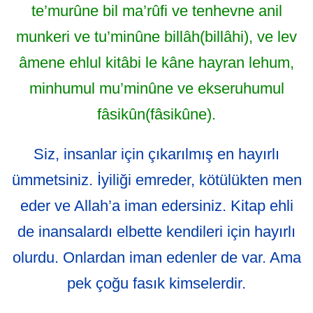
te’murûne bil ma’rûfi ve tenhevne anil
munkeri ve tu’minûne billâh(billâhi), ve lev
âmene ehlul kitâbi le kâne hayran lehum,
minhumul mu’minûne ve ekseruhumul
fâsikûn(fâsikûne).
Siz, insanlar için çıkarılmış en hayırlı
ümmetsiniz. İyiliği emreder, kötülükten men
eder ve Allah’a iman edersiniz. Kitap ehli
de inansalardı elbette kendileri için hayırlı
olurdu. Onlardan iman edenler de var. Ama
pek çoğu fasık kimselerdir.