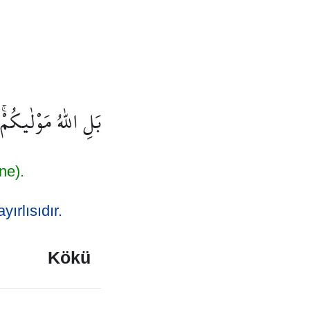
بَلِ اللّٰهُ مَوْلٰيكُم
ne).
ırlısıdır.
Kökü