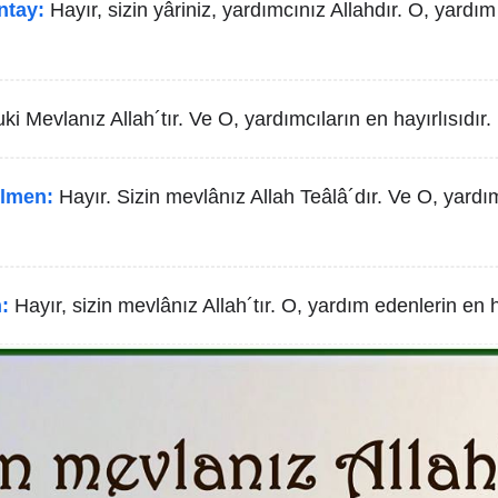
ntay:
Hayır, sizin yâriniz, yardımcınız Allahdır. O, yardı
ki Mevlanız Allah´tır. Ve O, yardımcıların en hayırlısıdır.
lmen:
Hayır. Sizin mevlânız Allah Teâlâ´dır. Ve O, yardı
:
Hayır, sizin mevlânız Allah´tır. O, yardım edenlerin en ha