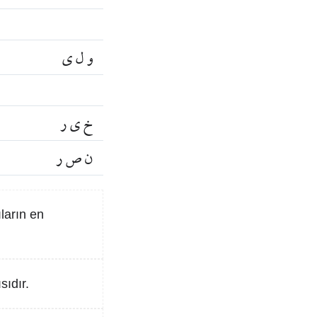
و ل ي
خ ي ر
ن ص ر
ların en
sıdır.