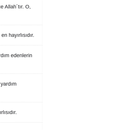
 Allah´tır. O,
en hayırlısıdır.
rdım edenlerin
, yardım
lısıdır.