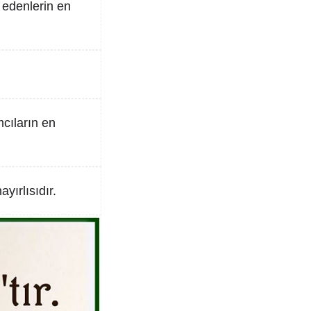
m edenlerin en
mcıların en
yırlısıdır.