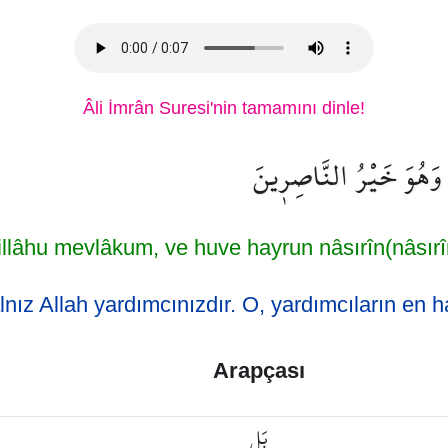
Âli İmrân Suresi'nin tamamını dinle!
ْۚ وَهُوَ خَيْرُ النَّاصِر۪ينَ
illâhu mevlâkum, ve huve hayrun nâsırîn(nâsırî
lnız Allah yardımcınızdır. O, yardımcıların en hay
Arapçası
بَلِ