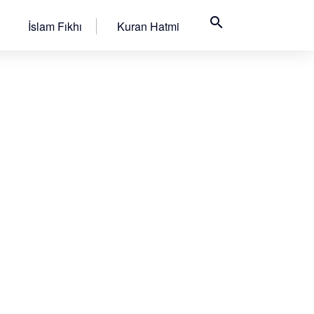
search
İslam Fıkhı
Kuran Hatmi