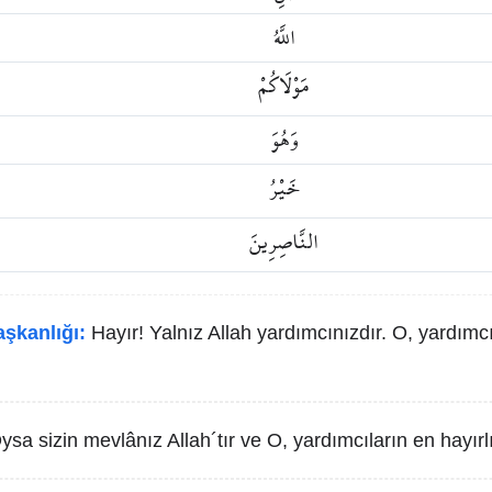
اللَّهُ
مَوْلَاكُمْ
وَهُوَ
خَيْرُ
النَّاصِرِينَ
aşkanlığı:
Hayır! Yalnız Allah yardımcınızdır. O, yardımcı
ysa sizin mevlânız Allah´tır ve O, yardımcıların en hayırlı