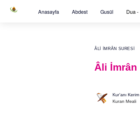
Anasayfa
Abdest
Gusül
Dua -
ÂLI İMRÂN SURESI
Âli İmrân
Kur'anı Kerim
Kuran Meali