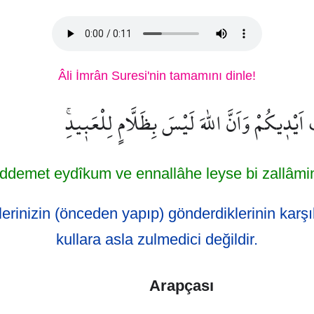
Âli İmrân Suresi'nin tamamını dinle!
َيْد۪يكُمْ وَاَنَّ اللّٰهَ لَيْسَ بِظَلَّامٍ لِلْعَب۪يدِۚ
ddemet eydîkum ve ennallâhe leyse bi zallâmin l
lerinizin (önceden yapıp) gönderdiklerinin karşılı
kullara asla zulmedici değildir.
Arapçası