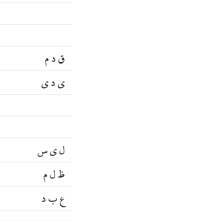
ق د م
ي د ي
ل ي س
ظ ل م
ع ب د