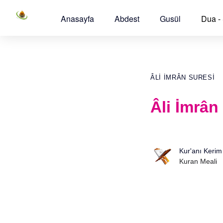
Anasayfa
Abdest
Gusül
Dua -
ÂLI İMRÂN SURESI
Âli İmrân
Kur'anı Kerim
Kuran Meali