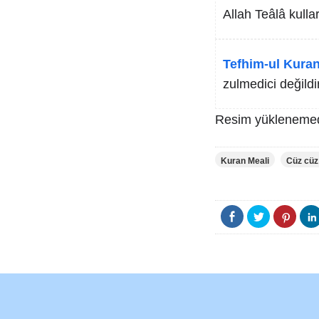
Allah Teâlâ kulla
Tefhim-ul Kuran
zulmedici değildir
Resim yüklenemed
Kuran Meali
Cüz cüz