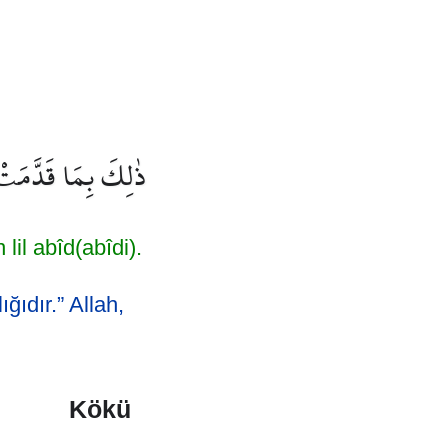
ذٰلِكَ بِمَا قَدَّمَتْ ا
il abîd(abîdi).
ğıdır.” Allah,
Kökü