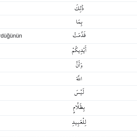
ذَٰلِكَ
بِمَا
قَدَّمَتْ
ürdüğünün
أَيْدِيكُمْ
وَأَنَّ
اللَّهَ
لَيْسَ
بِظَلَّامٍ
لِلْعَبِيدِ