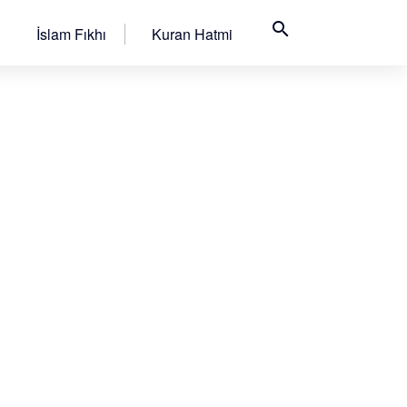
search
İslam Fıkhı
Kuran Hatmi