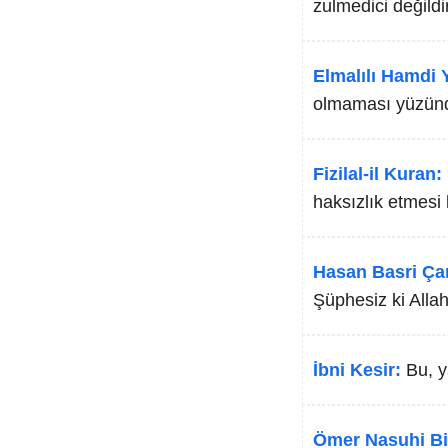
zulmedici değildir
Elmalılı Hamdi Y
olmaması yüzünd
Fizilal-il Kuran:
haksızlık etmesi 
Hasan Basri Ça
Şüphesiz ki Allah 
İbni Kesir:
Bu, y
Ömer Nasuhi Bi