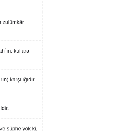
ın zulümkâr
ah´ın, kullara
n) karşılığıdır.
ldir.
. Ve şüphe yok ki,