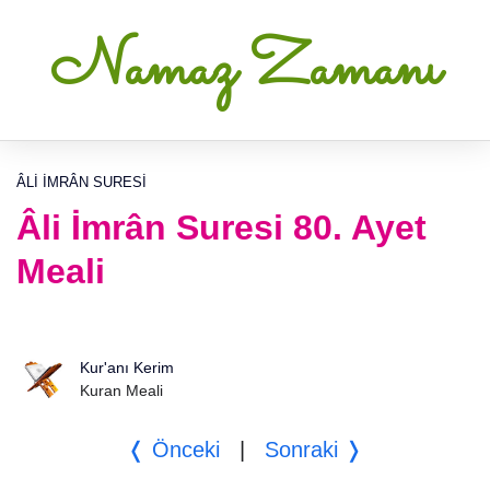
Namaz Zamanı
ÂLI İMRÂN SURESI
Âli İmrân Suresi 80. Ayet
Meali
Kur'anı Kerim
Kuran Meali
❬ Önceki
|
Sonraki ❭