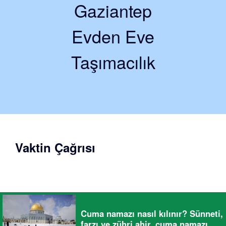
Gaziantep
Evden Eve
Taşımacılık
Vaktin Çağrısı
Cuma namazı nasıl kılınır? Sünneti,
farzı ve zühri ahir, cuma namazı