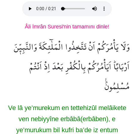
Âli İmrân Suresi'nin tamamını dinle!
وَلَا يَأْمُرَكُمْ اَنْ تَتَّخِذُوا الْمَلٰٓئِكَةَ وَالنَّبِيّ۪نَ
اَرْبَابًاۜ اَيَأْمُرُكُمْ بِالْكُفْرِ بَعْدَ اِذْ اَنْتُمْ
مُسْلِمُونَ۟
Ve lâ ye’murekum en tettehizûl melâikete
ven nebiyyîne erbâbâ(erbâben), e
ye’murukum bil kufri ba’de iz entum