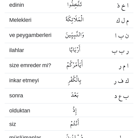
ا خ ذ
تَتَّخِذُوا
edinin
م ل ك
الْمَلَائِكَةَ
Melekleri
ن ب ا
وَالنَّبِيِّينَ
ve peygamberleri
ر ب ب
أَرْبَابًا
ilahlar
ا م ر
أَيَأْمُرُكُمْ
size emreder mi?
ك ف ر
بِالْكُفْرِ
inkar etmeyi
ب ع د
بَعْدَ
sonra
إِذْ
olduktan
أَنْتُمْ
siz
مُسْلِمُونَ