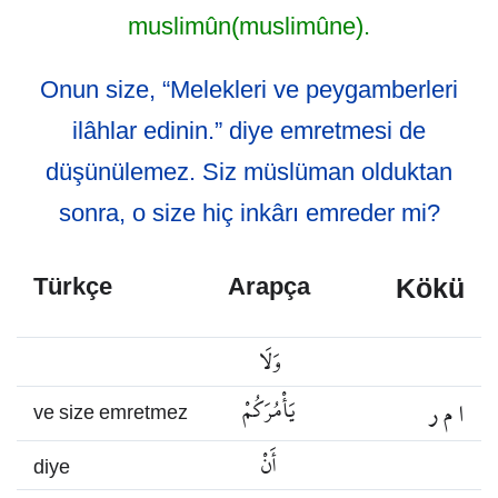
muslimûn(muslimûne).
Onun size, “Melekleri ve peygamberleri
ilâhlar edinin.” diye emretmesi de
düşünülemez. Siz müslüman olduktan
sonra, o size hiç inkârı emreder mi?
Kökü
Türkçe
Arapça
وَلَا
ا م ر
يَأْمُرَكُمْ
ve size emretmez
أَنْ
diye