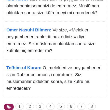
olarak benimsemenizi de emretmez. Müslüman
olduktan sonra size küfretmeyi mi emredecek?
Ömer Nasuhi Bilmen:
Ve size, «Melekleri,
peygamberleri rabler ittihaz ediniz,» diye
emretmez. Siz müslüman olduktan sonra size
küfr ile hiç emreder mi?
Tefhim-ul Kuran:
O, melekleri ve peygamberleri
sizin Rabler edinmenizi emretmez. Siz,
müslümanlar olduktan sonra, size küfrü mü
emredecek?
1
2
3
4
5
6
7
8