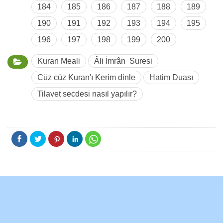
184
185
186
187
188
189
190
191
192
193
194
195
196
197
198
199
200
Kuran Meali
Âli İmrân Suresi
Cüz cüz Kuran'ı Kerim dinle
Hatim Duası
Tilavet secdesi nasıl yapılır?