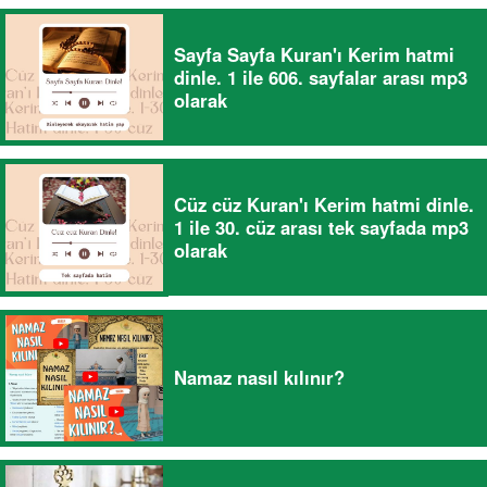
Sayfa Sayfa Kuran'ı Kerim hatmi
dinle. 1 ile 606. sayfalar arası mp3
olarak
Cüz cüz Kuran'ı Kerim hatmi dinle.
1 ile 30. cüz arası tek sayfada mp3
olarak
Namaz nasıl kılınır?