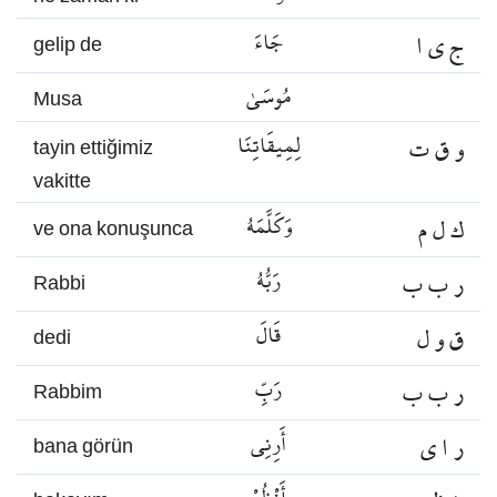
ج ي ا
جَاءَ
gelip de
مُوسَىٰ
Musa
و ق ت
لِمِيقَاتِنَا
tayin ettiğimiz
vakitte
ك ل م
وَكَلَّمَهُ
ve ona konuşunca
ر ب ب
رَبُّهُ
Rabbi
ق و ل
قَالَ
dedi
ر ب ب
رَبِّ
Rabbim
ر ا ي
أَرِنِي
bana görün