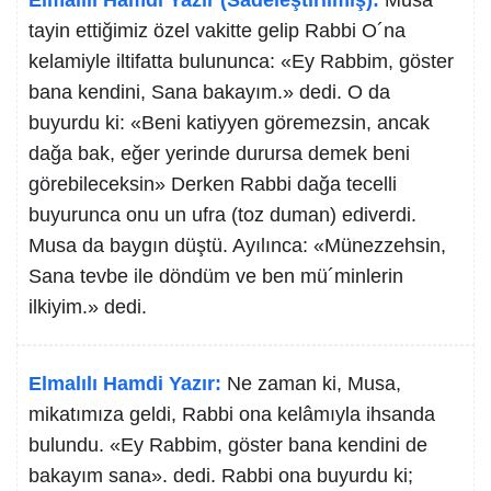
Elmalılı Hamdi Yazır (Sadeleştirilmiş):
Musa
tayin ettiğimiz özel vakitte gelip Rabbi O´na
kelamiyle iltifatta bulununca: «Ey Rabbim, göster
bana kendini, Sana bakayım.» dedi. O da
buyurdu ki: «Beni katiyyen göremezsin, ancak
dağa bak, eğer yerinde durursa demek beni
görebileceksin» Derken Rabbi dağa tecelli
buyurunca onu un ufra (toz duman) ediverdi.
Musa da baygın düştü. Ayılınca: «Münezzehsin,
Sana tevbe ile döndüm ve ben mü´minlerin
ilkiyim.» dedi.
Elmalılı Hamdi Yazır:
Ne zaman ki, Musa,
mikatımıza geldi, Rabbi ona kelâmıyla ihsanda
bulundu. «Ey Rabbim, göster bana kendini de
bakayım sana». dedi. Rabbi ona buyurdu ki;