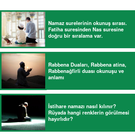
Namaz surelerinin okunuş sırası.
Fatiha suresinden Nas suresine
doğru bir sıralama var.
Rabbena Duaları, Rabbena atina,
Rabbenağfirli duası okunuşu ve
anlamı
İstihare namazı nasıl kılınır?
Rüyada hangi renklerin görülmesi
hayırlıdır?