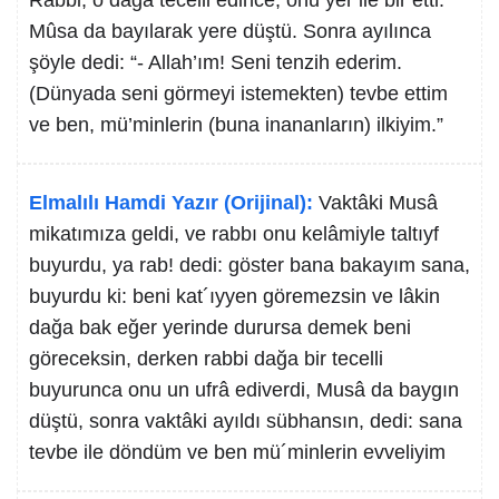
Rabbi, o dağa tecelli edince, onu yer ile bir etti.
Mûsa da bayılarak yere düştü. Sonra ayılınca
şöyle dedi: “- Allah’ım! Seni tenzih ederim.
(Dünyada seni görmeyi istemekten) tevbe ettim
ve ben, mü’minlerin (buna inananların) ilkiyim.”
Elmalılı Hamdi Yazır (Orijinal):
Vaktâki Musâ
mikatımıza geldi, ve rabbı onu kelâmiyle taltıyf
buyurdu, ya rab! dedi: göster bana bakayım sana,
buyurdu ki: beni kat´ıyyen göremezsin ve lâkin
dağa bak eğer yerinde durursa demek beni
göreceksin, derken rabbi dağa bir tecelli
buyurunca onu un ufrâ ediverdi, Musâ da baygın
düştü, sonra vaktâki ayıldı sübhansın, dedi: sana
tevbe ile döndüm ve ben mü´minlerin evveliyim