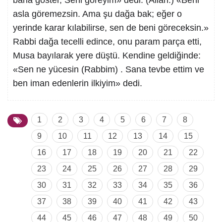
bana göster, Seni göreyim» dedi. (Allah:) «Beni
asla göremezsin. Ama şu dağa bak; eğer o
yerinde karar kılabilirse, sen de beni göreceksin.»
Rabbi dağa tecelli edince, onu param parça etti,
Musa bayılarak yere düştü. Kendine geldiğinde:
«Sen ne yücesin (Rabbim) . Sana tevbe ettim ve
ben iman edenlerin ilkiyim» dedi.
1
2
3
4
5
6
7
8
9
10
11
12
13
14
15
16
17
18
19
20
21
22
23
24
25
26
27
28
29
30
31
32
33
34
35
36
37
38
39
40
41
42
43
44
45
46
47
48
49
50