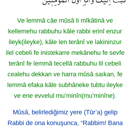
Ve lemmâ câe mûsâ li mîkâtinâ ve
kellemehu rabbuhu kâle rabbi erinî enzur
ileyk(ileyke), kâle len terânî ve lakininzur
ilel cebeli fe inistekarre mekânehu fe sevfe
terânî fe lemmâ tecellâ rabbuhu lil cebeli
cealehu dekkan ve harra mûsâ saıkan, fe
lemmâ efaka kâle subhâneke tubtu ileyke
ve ene evvelul mu’minîn(mu’minîne).
Mûsâ, belirlediğimiz yere (Tûr’a) gelip
Rabbi de ona konuşunca, “Rabbim! Bana