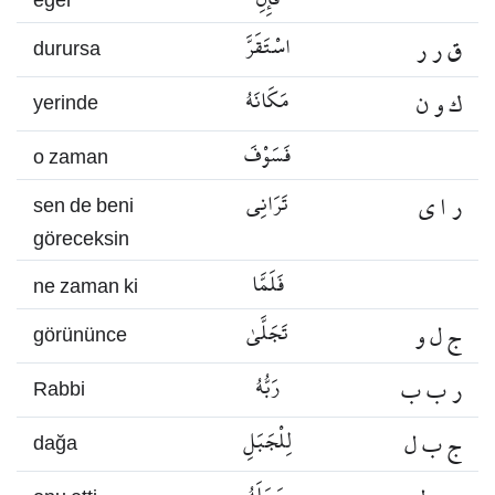
eğer
ق ر ر
اسْتَقَرَّ
durursa
ك و ن
مَكَانَهُ
yerinde
فَسَوْفَ
o zaman
ر ا ي
تَرَانِي
sen de beni
göreceksin
فَلَمَّا
ne zaman ki
ج ل و
تَجَلَّىٰ
görününce
ر ب ب
رَبُّهُ
Rabbi
ج ب ل
لِلْجَبَلِ
dağa