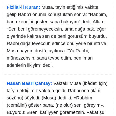
Fizilal-il Kuran:
Musa, tayin ettiğimiz vakitte
gelip Rabb’i onunla konuştuktan sonra: “Rabbim,
bana kendini göster, sana bakayım” dedi. Allah:
“Sen beni göremeyeceksin, ama dağa bak, eğer
o yerinde kalırsa sen de beni görürsün” buyurdu.
Rabbi dağa teveccüh edince onu yerle bir etti ve
Musa baygın düştü; ayılınca: “Ya Rabbi,
münezzehsin, sana tevbe ettim, ben iman
edenlerin ilkiyim” dedi.
Hasan Basri Çantay:
Vaktaki Musa (ibâdeti için)
ta´yin etdiğimiz vakıtda geldi, Rabbi ona (ilâhî
sözünü) söyledi. (Musa) dedi ki: «Rabbim,
(cemâlini) göster bana, (ne olur) seni göreyim».
Buyurdu: «Beni kat´iyyen göremezsin. Fakat şu