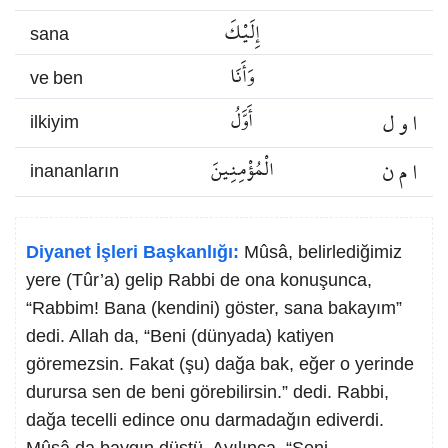
إِلَيْكَ
sana
وَأَنَا
ve ben
ا و ل
أَوَّلُ
ilkiyim
ا م ن
الْمُؤْمِنِينَ
inananların
Diyanet İşleri Başkanlığı:
Mûsâ, belirlediğimiz
yere (Tûr’a) gelip Rabbi de ona konuşunca,
“Rabbim! Bana (kendini) göster, sana bakayım”
dedi. Allah da, “Beni (dünyada) katiyen
göremezsin. Fakat (şu) dağa bak, eğer o yerinde
durursa sen de beni görebilirsin.” dedi. Rabbi,
dağa tecelli edince onu darmadağın ediverdi.