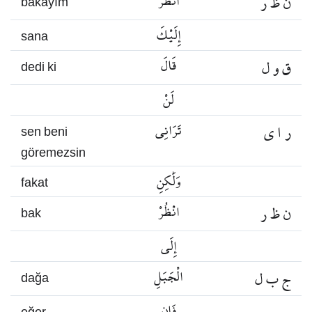
ن ظ ر
أَنْظُرْ
bakayım
إِلَيْكَ
sana
ق و ل
قَالَ
dedi ki
لَنْ
ر ا ي
تَرَانِي
sen beni
göremezsin
وَلَٰكِنِ
fakat
ن ظ ر
انْظُرْ
bak
إِلَى
ج ب ل
الْجَبَلِ
dağa
فَإِنِ