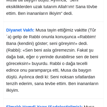
Mûsâ da baygın düştü. Ayılınca, “Seni
eksikliklerden uzak tutarım Allah’ım! Sana tövbe
ettim. Ben inananların ilkiyim” dedi.
Diyanet Vakfı:
Musa tayin ettiğimiz vakitte (Tûr
´a) gelip de Rabbi onunla konuşunca «Rabbim!
Bana (kendini) göster; seni göreyim!» dedi.
(Rabbi): «Sen beni asla göremezsin. Fakat şu
dağa bak, eğer o yerinde durabilirse sen de beni
göreceksin!» buyurdu. Rabbi o dağa tecelli
edince onu paramparça etti, Musa da baygın
düştü. Ayılınca dedi ki: Seni noksan sıfatlardan
tenzih ederim, sana tevbe ettim. Ben inananların
ilkiyim.