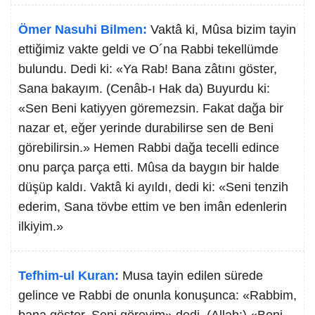
Ömer Nasuhi Bilmen:
Vaktâ ki, Mûsa bizim tayin
ettiğimiz vakte geldi ve O´na Rabbi tekellümde
bulundu. Dedi ki: «Ya Rab! Bana zâtını göster,
Sana bakayım. (Cenâb-ı Hak da) Buyurdu ki:
«Sen Beni katiyyen göremezsin. Fakat dağa bir
nazar et, eğer yerinde durabilirse sen de Beni
görebilirsin.» Hemen Rabbi dağa tecelli edince
onu parça parça etti. Mûsa da baygın bir halde
düşüp kaldı. Vaktâ ki ayıldı, dedi ki: «Seni tenzih
ederim, Sana tövbe ettim ve ben imân edenlerin
ilkiyim.»
Tefhim-ul Kuran:
Musa tayin edilen sürede
gelince ve Rabbi de onunla konuşunca: «Rabbim,