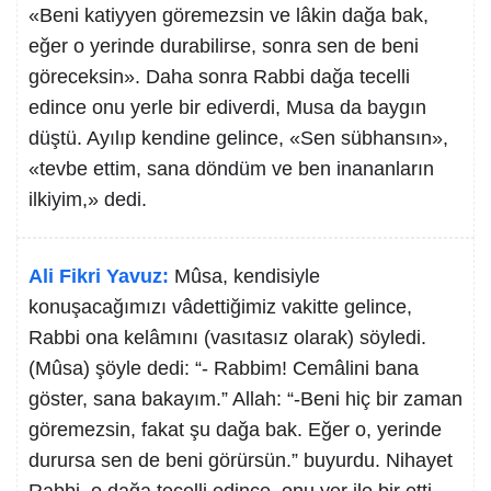
«Beni katiyyen göremezsin ve lâkin dağa bak,
eğer o yerinde durabilirse, sonra sen de beni
göreceksin». Daha sonra Rabbi dağa tecelli
edince onu yerle bir ediverdi, Musa da baygın
düştü. Ayılıp kendine gelince, «Sen sübhansın»,
«tevbe ettim, sana döndüm ve ben inananların
ilkiyim,» dedi.
Ali Fikri Yavuz:
Mûsa, kendisiyle
konuşacağımızı vâdettiğimiz vakitte gelince,
Rabbi ona kelâmını (vasıtasız olarak) söyledi.
(Mûsa) şöyle dedi: “- Rabbim! Cemâlini bana
göster, sana bakayım.” Allah: “-Beni hiç bir zaman
göremezsin, fakat şu dağa bak. Eğer o, yerinde
durursa sen de beni görürsün.” buyurdu. Nihayet