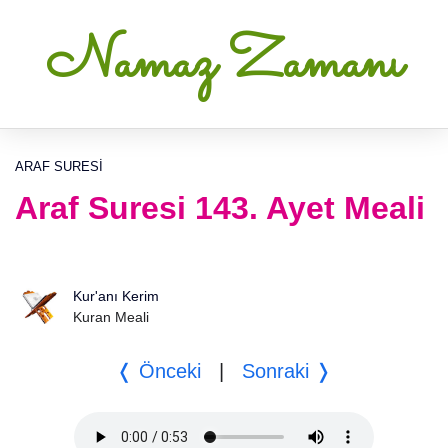
Namaz Zamanı
ARAF SURESI
Araf Suresi 143. Ayet Meali
Kur'anı Kerim
Kuran Meali
❬ Önceki
|
Sonraki ❭