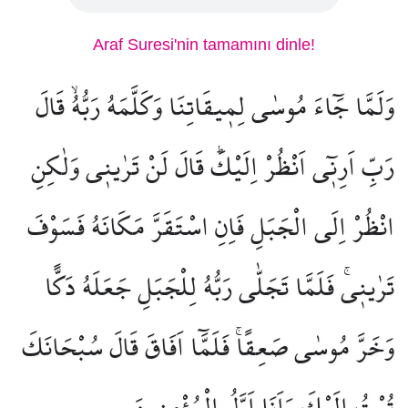
Araf Suresi'nin tamamını dinle!
وَلَمَّا جَٓاءَ مُوسٰى لِم۪يقَاتِنَا وَكَلَّمَهُ رَبُّهُۙ قَالَ
رَبِّ اَرِن۪ٓي اَنْظُرْ اِلَيْكَۜ قَالَ لَنْ تَرٰين۪ي وَلٰكِنِ
انْظُرْ اِلَى الْجَبَلِ فَاِنِ اسْتَقَرَّ مَكَانَهُ فَسَوْفَ
تَرٰين۪يۚ فَلَمَّا تَجَلّٰى رَبُّهُ لِلْجَبَلِ جَعَلَهُ دَكًّا
وَخَرَّ مُوسٰى صَعِقًاۚ فَلَمَّٓا اَفَاقَ قَالَ سُبْحَانَكَ
تُبْتُ اِلَيْكَ وَاَنَا۬ اَوَّلُ الْمُؤْمِن۪ينَ