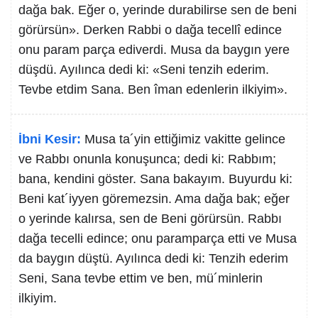
dağa bak. Eğer o, yerinde durabilirse sen de beni
görürsün». Derken Rabbi o dağa tecellî edince
onu param parça ediverdi. Musa da baygın yere
düşdü. Ayılınca dedi ki: «Seni tenzih ederim.
Tevbe etdim Sana. Ben îman edenlerin ilkiyim».
İbni Kesir:
Musa ta´yin ettiğimiz vakitte gelince
ve Rabbı onunla konuşunca; dedi ki: Rabbım;
bana, kendini göster. Sana bakayım. Buyurdu ki:
Beni kat´iyyen göremezsin. Ama dağa bak; eğer
o yerinde kalırsa, sen de Beni görürsün. Rabbı
dağa tecelli edince; onu paramparça etti ve Musa
da baygın düştü. Ayılınca dedi ki: Tenzih ederim
Seni, Sana tevbe ettim ve ben, mü´minlerin
ilkiyim.