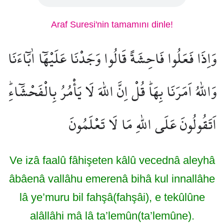
Araf Suresi'nin tamamını dinle!
وَاِذَا فَعَلُوا فَاحِشَةً قَالُوا وَجَدْنَا عَلَيْهَٓا اٰبَٓاءَنَا
وَاللّٰهُ اَمَرَنَا بِهَاۜ قُلْ اِنَّ اللّٰهَ لَا يَأْمُرُ بِالْفَحْشَٓاءِۜ
اَتَقُولُونَ عَلَى اللّٰهِ مَا لَا تَعْلَمُونَ
Ve izâ faalû fâhişeten kâlû vecednâ aleyhâ
âbâenâ vallâhu emerenâ bihâ kul innallâhe
lâ ye’muru bil fahşâ(fahşâi), e tekûlûne
alâllâhi mâ lâ ta’lemûn(ta’lemûne).