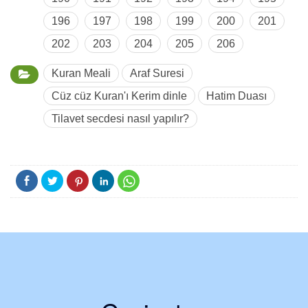
196
197
198
199
200
201
202
203
204
205
206
Kuran Meali
Araf Suresi
Cüz cüz Kuran'ı Kerim dinle
Hatim Duası
Tilavet secdesi nasıl yapılır?