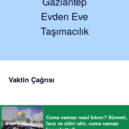
Gaziantep
Evden Eve
Taşımacılık
Vaktin Çağrısı
Cuma namazı nasıl kılınır? Sünneti,
farzı ve zühri ahir, cuma namazı