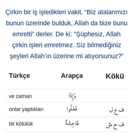
Çirkin bir iş işledikleri vakit, “Biz atalarımızı
bunun üzerinde bulduk, Allah da bize bunu
emretti” derler. De ki: “Şüphesiz, Allah
çirkin işleri emretmez. Siz bilmediğiniz
şeyleri Allah’ın üzerine mi atıyorsunuz?”
Kökü
Türkçe
Arapça
وَإِذَا
ve zaman
ف ع ل
فَعَلُوا
onlar yaptıkları
ف ح ش
فَاحِشَةً
bir kötülük