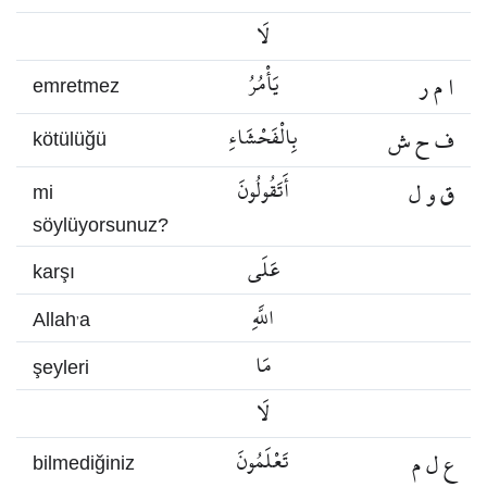
لَا
ا م ر
يَأْمُرُ
emretmez
ف ح ش
بِالْفَحْشَاءِ
kötülüğü
ق و ل
أَتَقُولُونَ
mi
söylüyorsunuz?
عَلَى
karşı
اللَّهِ
Allah’a
مَا
şeyleri
لَا
ع ل م
تَعْلَمُونَ
bilmediğiniz