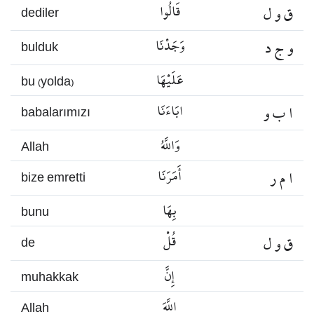
ق و ل
قَالُوا
dediler
و ج د
وَجَدْنَا
bulduk
عَلَيْهَا
bu (yolda)
ا ب و
ابَاءَنَا
babalarımızı
وَاللَّهُ
Allah
ا م ر
أَمَرَنَا
bize emretti
بِهَا
bunu
ق و ل
قُلْ
de
إِنَّ
muhakkak
اللَّهَ
Allah