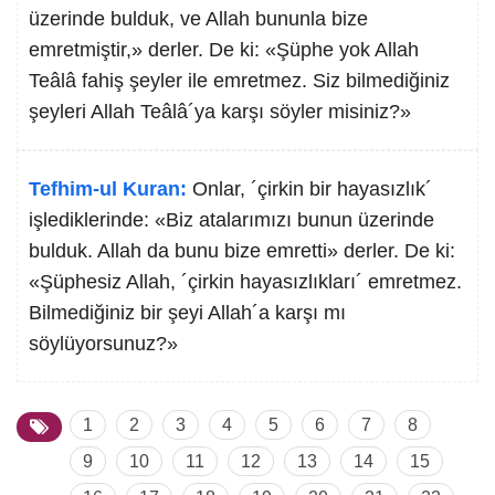
üzerinde bulduk, ve Allah bununla bize
emretmiştir,» derler. De ki: «Şüphe yok Allah
Teâlâ fahiş şeyler ile emretmez. Siz bilmediğiniz
şeyleri Allah Teâlâ´ya karşı söyler misiniz?»
Tefhim-ul Kuran:
Onlar, ´çirkin bir hayasızlık´
işlediklerinde: «Biz atalarımızı bunun üzerinde
bulduk. Allah da bunu bize emretti» derler. De ki:
«Şüphesiz Allah, ´çirkin hayasızlıkları´ emretmez.
Bilmediğiniz bir şeyi Allah´a karşı mı
söylüyorsunuz?»
1
2
3
4
5
6
7
8
9
10
11
12
13
14
15