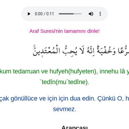
Araf Suresi'nin tamamını dinle!
ُّعًا وَخُفْيَةًۜ اِنَّهُ لَا يُحِبُّ الْمُعْتَد۪ينَۚ
kum tedarruan ve hufyeh(hufyeten), innehu lâ 
´tedîn(mu´tedîne).
çak gönüllüce ve için için dua edin. Çünkü O, h
sevmez.
Arapçası