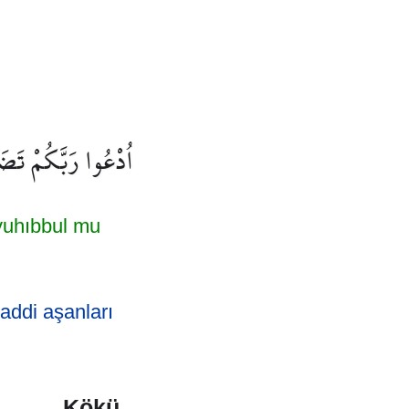
اُدْعُوا رَبَّكُمْ تَضَر
yuhıbbul mu
addi aşanları