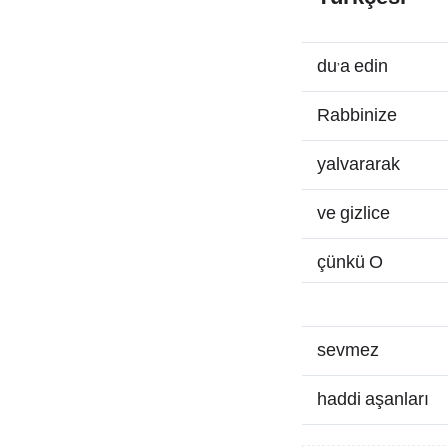
du’a edin
Rabbinize
yalvararak
ve gizlice
çünkü O
sevmez
haddi aşanları