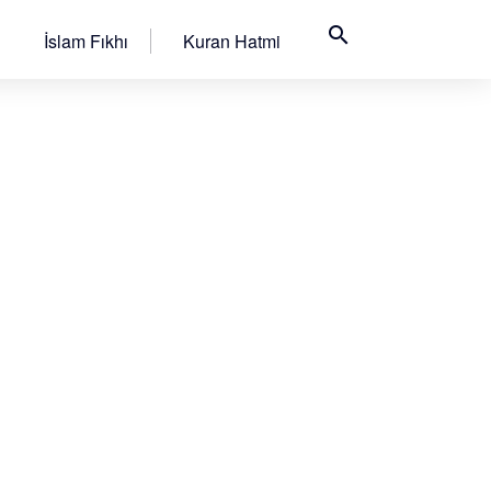
search
İslam Fıkhı
Kuran Hatmi