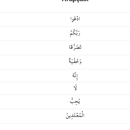
ادْعُوا
رَبَّكُمْ
تَضَرُّعًا
وَخُفْيَةً
إِنَّهُ
لَا
يُحِبُّ
الْمُعْتَدِينَ