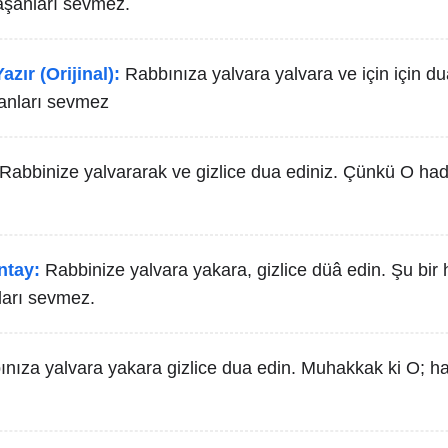
aşanları sevmez.
azır (Orijinal):
Rabbınıza yalvara yalvara ve için için du
anları sevmez
Rabbinize yalvararak ve gizlice dua ediniz. Çünkü O had
ntay:
Rabbinize yalvara yakara, gizlice düâ edin. Şu bir h
ları sevmez.
nıza yalvara yakara gizlice dua edin. Muhakkak ki O; ha