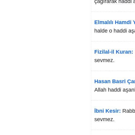
çağırarak haddi 
Elmalılı Hamdi Y
halde o haddi aş
Fizilal-il Kuran:
sevmez.
Hasan Basri Ça
Allah haddi aşan
İbni Kesir:
Rabbı
sevmez.