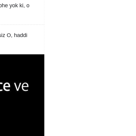
phe yok ki, o
siz O, haddi