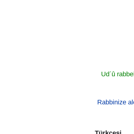
Ud´û rabbe
Rabbinize al
Türkçesi