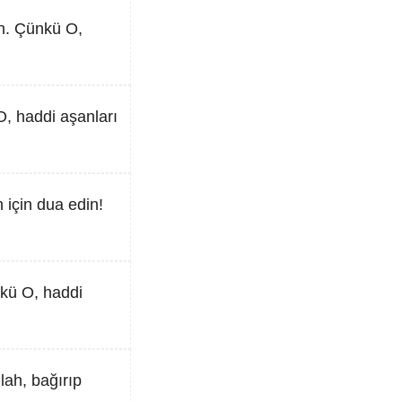
in. Çünkü O,
O, haddi aşanları
 için dua edin!
nkü O, haddi
lah, bağırıp