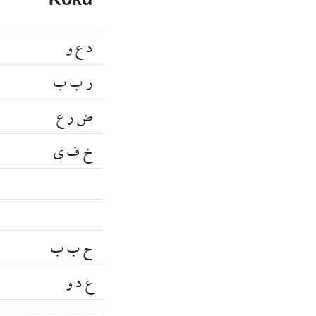
Kökü
د ع و
ر ب ب
ض ر ع
خ ف ي
ح ب ب
ع د و