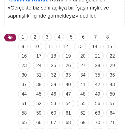
«Gerçekte biz seni açıkça bir ´şaşırmışlık ve
sapmışlık´ içinde görmekteyiz» dediler.
1
2
3
4
5
6
7
8
9
10
11
12
13
14
15
16
17
18
19
20
21
22
23
24
25
26
27
28
29
30
31
32
33
34
35
36
37
38
39
40
41
42
43
44
45
46
47
48
49
50
51
52
53
54
55
56
57
58
59
60
61
62
63
64
65
66
67
68
69
70
71