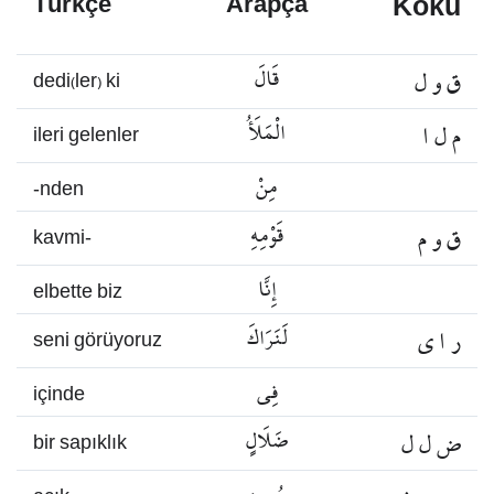
Kökü
Türkçe
Arapça
ق و ل
قَالَ
dedi(ler) ki
م ل ا
الْمَلَأُ
ileri gelenler
مِنْ
-nden
ق و م
قَوْمِهِ
kavmi-
إِنَّا
elbette biz
ر ا ي
لَنَرَاكَ
seni görüyoruz
فِي
içinde
ض ل ل
ضَلَالٍ
bir sapıklık