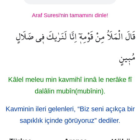
Araf Suresi'nin tamamını dinle!
قَالَ الْمَلَاُ مِنْ قَوْمِه۪ٓ اِنَّا لَنَرٰيكَ ف۪ي ضَلَالٍ
مُب۪ينٍ
Kâlel meleu min kavmihî innâ le nerâke fî
dalâlin mubîn(mubînin).
Kavminin ileri gelenleri, “Biz seni açıkça bir
sapıklık içinde görüyoruz” dediler.