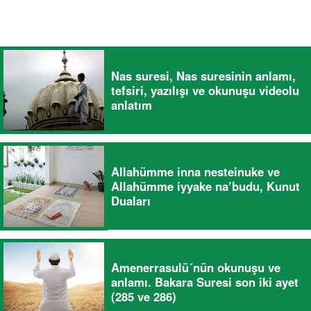
Nas suresi, Nas suresinin anlamı,
tefsiri, yazılışı ve okunuşu videolu
anlatım
Allahümme inna nesteinuke ve
Allahümme iyyake na’budu, Kunut
Duaları
Amenerrasulü´nün okunuşu ve
anlamı. Bakara Suresi son iki ayet
(285 ve 286)