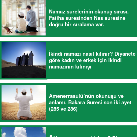
Namaz surelerinin okunuş sırası.
Fatiha suresinden Nas suresine
doğru bir sıralama var.
İkindi namazı nasıl kılınır? Diyanete
göre kadın ve erkek için ikindi
namazının kılınışı
Amenerrasulü´nün okunuşu ve
anlamı. Bakara Suresi son iki ayet
(285 ve 286)