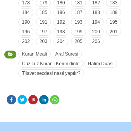
178
179
180
181
182
183
184
185
186
187
188
189
190
191
192
193
194
195
196
197
198
199
200
201
202
203
204
205
206
Kuran Meali
Araf Suresi
Cüz cüz Kuran'ı Kerim dinle
Hatim Duası
Tilavet secdesi nasıl yapılır?