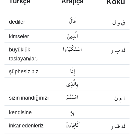
Kökü
Türkçe
Arapça
ق و ل
قَالَ
dediler
الَّذِينَ
kimseler
ك ب ر
اسْتَكْبَرُوا
büyüklük
taslayan(lar)
إِنَّا
şüphesiz biz
بِالَّذِي
ا م ن
امَنْتُمْ
sizin inandığınızı
بِهِ
kendisine
ك ف ر
كَافِرُونَ
inkar edenleriz