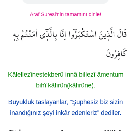
Araf Suresi'nin tamamını dinle!
قَالَ الَّذ۪ينَ اسْتَكْبَرُٓوا اِنَّا بِالَّذ۪ٓي اٰمَنْتُمْ بِه۪
كَافِرُونَ
Kâlellezînestekberû innâ billezî âmentum
bihî kâfirûn(kâfirûne).
Büyüklük taslayanlar, “Şüphesiz biz sizin
inandığınız şeyi inkâr edenleriz” dediler.