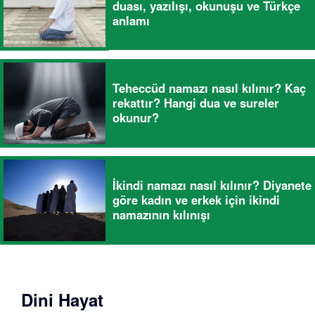
duası, yazılışı, okunuşu ve Türkçe
anlamı
Teheccüd namazı nasıl kılınır? Kaç
rekattır? Hangi dua ve sureler
okunur?
İkindi namazı nasıl kılınır? Diyanete
göre kadın ve erkek için ikindi
namazının kılınışı
Dini Hayat