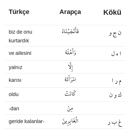
Kökü
Türkçe
Arapça
ن ج و
فَأَنْجَيْنَاهُ
biz de onu
kurtardık
ا ه ل
وَأَهْلَهُ
ve ailesini
إِلَّا
yalnız
م ر ا
امْرَأَتَهُ
karısı
ك و ن
كَانَتْ
oldu
مِنَ
-dan
غ ب ر
الْغَابِرِينَ
geride kalanlar-