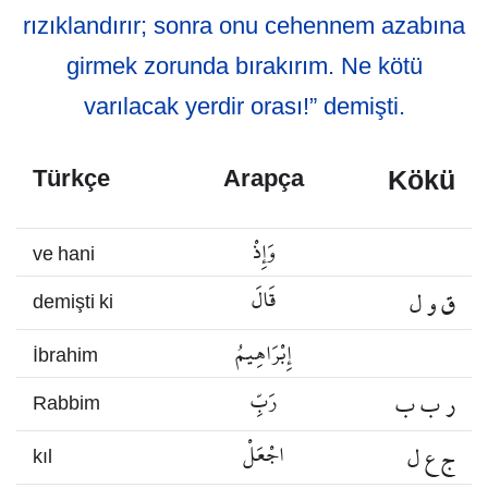
rızıklandırır; sonra onu cehennem azabına
girmek zorunda bırakırım. Ne kötü
varılacak yerdir orası!” demişti.
Kökü
Türkçe
Arapça
وَإِذْ
ve hani
ق و ل
قَالَ
demişti ki
إِبْرَاهِيمُ
İbrahim
ر ب ب
رَبِّ
Rabbim
ج ع ل
اجْعَلْ
kıl