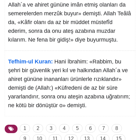
Allah´a ve ahiret gününe imân etmiş olanları da
semerelerden merzûk buyur» demişti. Allah Teâlâ
da, «Kâfir olanı da az bir müddet müstefîd
ederim, sonra da onu ateş azabına muzdar
kılarım. Ne fena bir gidiş!» diye buyurmuştu.
Tefhim-ul Kuran:
Hani İbrahim: «Rabbim, bu
şehri bir güvenlik yeri kıl ve halkından Allah´a ve
ahiret gününe inananları ürünlerle rızıklandır»
demişti de (Allah:) «Küfredeni de az bir süre
yararlandırır, sonra onu ateşin azabına uğratırım;
ne kötü bir dönüştür o» demişti.
1
2
3
4
5
6
7
8
9
10
11
12
13
14
15