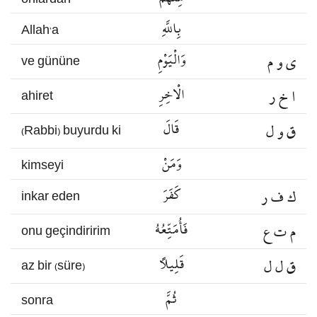
بِاللَّهِ
Allah’a
ي و م
وَالْيَوْمِ
ve gününe
ا خ ر
الْاخِرِ
ahiret
ق و ل
قَالَ
(Rabbi) buyurdu ki
وَمَنْ
kimseyi
ك ف ر
كَفَرَ
inkar eden
م ت ع
فَأُمَتِّعُهُ
onu geçindiririm
ق ل ل
قَلِيلًا
az bir (süre)
ثُمَّ
sonra