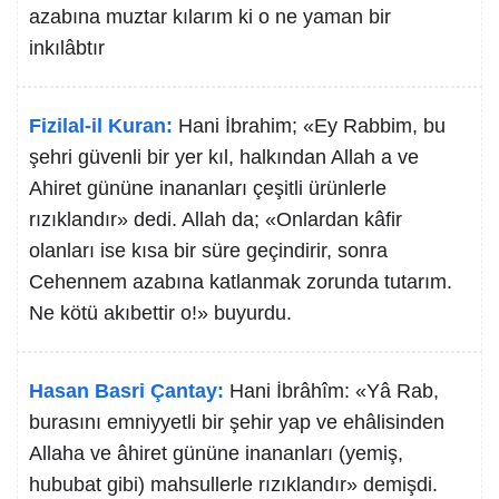
azabına muztar kılarım ki o ne yaman bir
inkılâbtır
Fizilal-il Kuran:
Hani İbrahim; «Ey Rabbim, bu
şehri güvenli bir yer kıl, halkından Allah a ve
Ahiret gününe inananları çeşitli ürünlerle
rızıklandır» dedi. Allah da; «Onlardan kâfir
olanları ise kısa bir süre geçindirir, sonra
Cehennem azabına katlanmak zorunda tutarım.
Ne kötü akıbettir o!» buyurdu.
Hasan Basri Çantay:
Hani İbrâhîm: «Yâ Rab,
burasını emniyyetli bir şehir yap ve ehâlisinden
Allaha ve âhiret gününe inananları (yemiş,
hububat gibi) mahsullerle rızıklandır» demişdi.