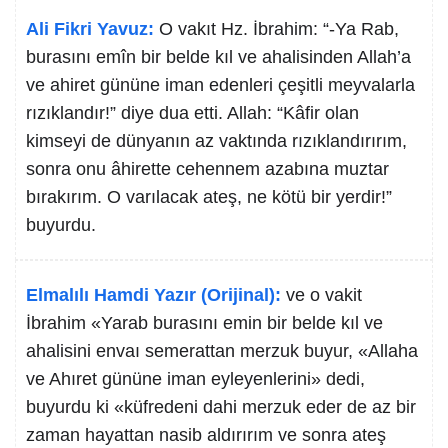
Ali Fikri Yavuz:
O vakıt Hz. İbrahim: “-Ya Rab,
burasını emîn bir belde kıl ve ahalisinden Allah’a
ve ahiret gününe iman edenleri çeşitli meyvalarla
rızıklandır!” diye dua etti. Allah: “Kâfir olan
kimseyi de dünyanın az vaktında rızıklandırırım,
sonra onu âhirette cehennem azabına muztar
bırakırım. O varılacak ateş, ne kötü bir yerdir!”
buyurdu.
Elmalılı Hamdi Yazır (Orijinal):
ve o vakit
İbrahim «Yarab burasını emin bir belde kıl ve
ahalisini envaı semerattan merzuk buyur, «Allaha
ve Ahıret gününe iman eyleyenlerini» dedi,
buyurdu ki «küfredeni dahi merzuk eder de az bir
zaman hayattan nasib aldırırım ve sonra ateş