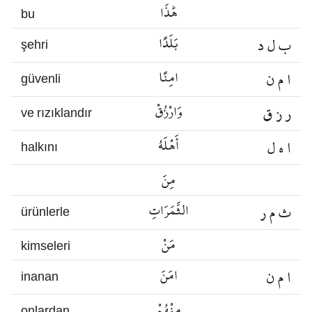
هَٰذَا
bu
ب ل د
بَلَدًا
şehri
ا م ن
امِنًا
güvenli
ر ز ق
وَارْزُقْ
ve rızıklandır
ا ه ل
أَهْلَهُ
halkını
مِنَ
ث م ر
الثَّمَرَاتِ
ürünlerle
مَنْ
kimseleri
ا م ن
امَنَ
inanan
مِنْهُمْ
onlardan