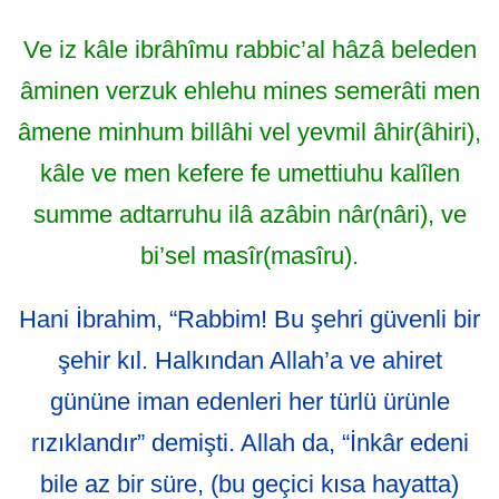
Ve iz kâle ibrâhîmu rabbic’al hâzâ beleden
âminen verzuk ehlehu mines semerâti men
âmene minhum billâhi vel yevmil âhir(âhiri),
kâle ve men kefere fe umettiuhu kalîlen
summe adtarruhu ilâ azâbin nâr(nâri), ve
bi’sel masîr(masîru).
Hani İbrahim, “Rabbim! Bu şehri güvenli bir
şehir kıl. Halkından Allah’a ve ahiret
gününe iman edenleri her türlü ürünle
rızıklandır” demişti. Allah da, “İnkâr edeni
bile az bir süre, (bu geçici kısa hayatta)