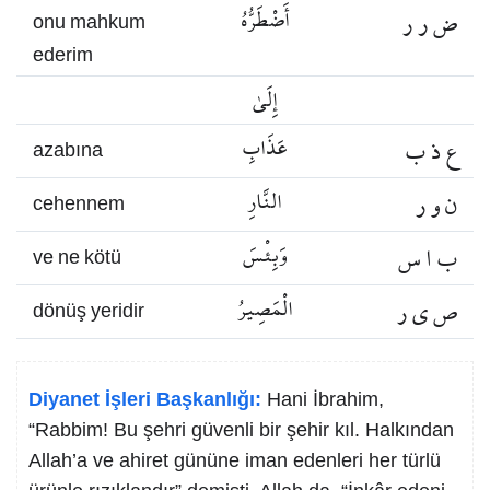
ض ر ر
أَضْطَرُّهُ
onu mahkum
ederim
إِلَىٰ
ع ذ ب
عَذَابِ
azabına
ن و ر
النَّارِ
cehennem
ب ا س
وَبِئْسَ
ve ne kötü
ص ي ر
الْمَصِيرُ
dönüş yeridir
Diyanet İşleri Başkanlığı:
Hani İbrahim,
“Rabbim! Bu şehri güvenli bir şehir kıl. Halkından
Allah’a ve ahiret gününe iman edenleri her türlü