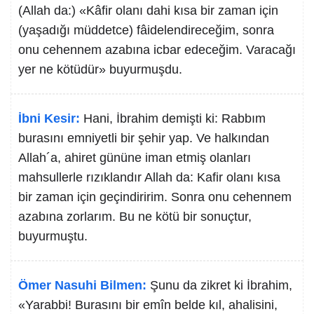
(Allah da:) «Kâfir olanı dahi kısa bir zaman için
(yaşadığı müddetce) fâidelendireceğim, sonra
onu cehennem azabına icbar edeceğim. Varacağı
yer ne kötüdür» buyurmuşdu.
İbni Kesir:
Hani, İbrahim demişti ki: Rabbım
burasını emniyetli bir şehir yap. Ve halkından
Allah´a, ahiret gününe iman etmiş olanları
mahsullerle rızıklandır Allah da: Kafir olanı kısa
bir zaman için geçindiririm. Sonra onu cehennem
azabına zorlarım. Bu ne kötü bir sonuçtur,
buyurmuştu.
Ömer Nasuhi Bilmen:
Şunu da zikret ki İbrahim,
«Yarabbi! Burasını bir emîn belde kıl, ahalisini,