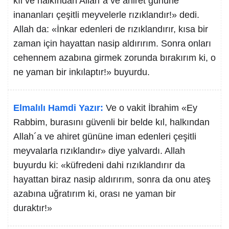
kıl ve halkından Allah´a ve ahiret gününe
inananları çeşitli meyvelerle rızıklandır!» dedi.
Allah da: «İnkar edenleri de rızıklandırır, kısa bir
zaman için hayattan nasip aldırırım. Sonra onları
cehennem azabına girmek zorunda bırakırım ki, o
ne yaman bir inkılaptır!» buyurdu.
Elmalılı Hamdi Yazır:
Ve o vakit İbrahim «Ey
Rabbim, burasını güvenli bir belde kıl, halkından
Allah´a ve ahiret gününe iman edenleri çeşitli
meyvalarla rızıklandır» diye yalvardı. Allah
buyurdu ki: «küfredeni dahi rızıklandırır da
hayattan biraz nasip aldırırım, sonra da onu ateş
azabına uğratırım ki, orası ne yaman bir
duraktır!»