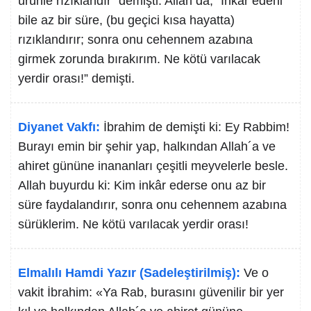
ürünle rızıklandır” demişti. Allah da, “İnkâr edeni
bile az bir süre, (bu geçici kısa hayatta)
rızıklandırır; sonra onu cehennem azabına
girmek zorunda bırakırım. Ne kötü varılacak
yerdir orası!” demişti.
Diyanet Vakfı:
İbrahim de demişti ki: Ey Rabbim!
Burayı emin bir şehir yap, halkından Allah´a ve
ahiret gününe inananları çeşitli meyvelerle besle.
Allah buyurdu ki: Kim inkâr ederse onu az bir
süre faydalandırır, sonra onu cehennem azabına
sürüklerim. Ne kötü varılacak yerdir orası!
Elmalılı Hamdi Yazır (Sadeleştirilmiş):
Ve o
vakit İbrahim: «Ya Rab, burasını güvenilir bir yer