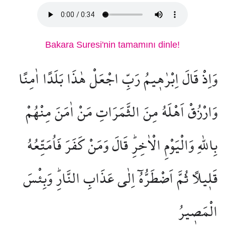
Bakara Suresi'nin tamamını dinle!
وَاِذْ قَالَ اِبْرٰه۪يمُ رَبِّ اجْعَلْ هٰذَا بَلَدًا اٰمِنًا
وَارْزُقْ اَهْلَهُ مِنَ الثَّمَرَاتِ مَنْ اٰمَنَ مِنْهُمْ
بِاللّٰهِ وَالْيَوْمِ الْاٰخِرِۜ قَالَ وَمَنْ كَفَرَ فَاُمَتِّعُهُ
قَل۪يلًا ثُمَّ اَضْطَرُّهُٓ اِلٰى عَذَابِ النَّارِۜ وَبِئْسَ
الْمَص۪يرُ