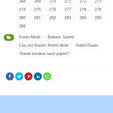
268
269
270
271
272
273
274
275
276
277
278
279
280
281
282
283
284
285
286
Kuran Meali
Bakara Suresi
Cüz cüz Kuran'ı Kerim dinle
Hatim Duası
Tilavet secdesi nasıl yapılır?