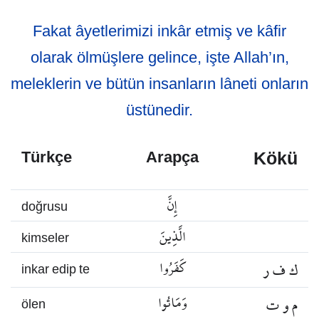
Fakat âyetlerimizi inkâr etmiş ve kâfir
olarak ölmüşlere gelince, işte Allah’ın,
meleklerin ve bütün insanların lâneti onların
üstünedir.
Kökü
Türkçe
Arapça
إِنَّ
doğrusu
الَّذِينَ
kimseler
ك ف ر
كَفَرُوا
inkar edip te
م و ت
وَمَاتُوا
ölen