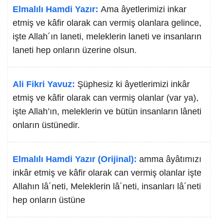
Elmalılı Hamdi Yazır:
Ama âyetlerimizi inkar
etmiş ve kâfir olarak can vermiş olanlara gelince,
işte Allah´ın laneti, meleklerin laneti ve insanların
laneti hep onların üzerine olsun.
Ali Fikri Yavuz:
Şüphesiz ki âyetlerimizi inkâr
etmiş ve kâfir olarak can vermiş olanlar (var ya),
işte Allah’ın, meleklerin ve bütün insanların lâneti
onların üstünedir.
Elmalılı Hamdi Yazır (Orijinal):
amma âyâtımızı
inkâr etmiş ve kâfir olarak can vermiş olanlar işte
Allahın lâ´neti, Meleklerin lâ´neti, insanları lâ´neti
hep onların üstüne