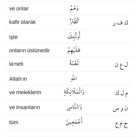
وَهُمْ
ve onlar
ك ف ر
كُفَّارٌ
kafir olarak
أُولَٰئِكَ
işte
عَلَيْهِمْ
onların üstünedir
ل ع ن
لَعْنَةُ
la’neti
اللَّهِ
Allah’ın
م ل ك
وَالْمَلَائِكَةِ
ve meleklerin
ن و س
وَالنَّاسِ
ve insanların
ج م ع
أَجْمَعِينَ
tüm