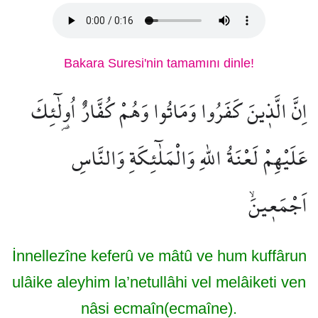
Bakara Suresi'nin tamamını dinle!
اِنَّ الَّذ۪ينَ كَفَرُوا وَمَاتُوا وَهُمْ كُفَّارٌ اُو۬لٰٓئِكَ
عَلَيْهِمْ لَعْنَةُ اللّٰهِ وَالْمَلٰٓئِكَةِ وَالنَّاسِ
اَجْمَع۪ينَۙ
İnnellezîne keferû ve mâtû ve hum kuffârun
ulâike aleyhim la’netullâhi vel melâiketi ven
nâsi ecmaîn(ecmaîne).