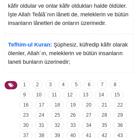
kâfir oldular ve onlar kâfir oldukları halde öldüler.
İşte Allah Teâlâ´nın lâneti de, meleklerin ve bütün
insanların lânetleri de onların üzerinedir.
Tefhim-ul Kuran:
Şüphesiz, küfredip kâfir olarak
ölenler, Allah´ın, meleklerin ve bütün insanların
laneti bunların üzerinedir;
1
2
3
4
5
6
7
8
9
10
11
12
13
14
15
16
17
18
19
20
21
22
23
24
25
26
27
28
29
30
31
32
33
34
35
36
37
38
39
40
41
42
43