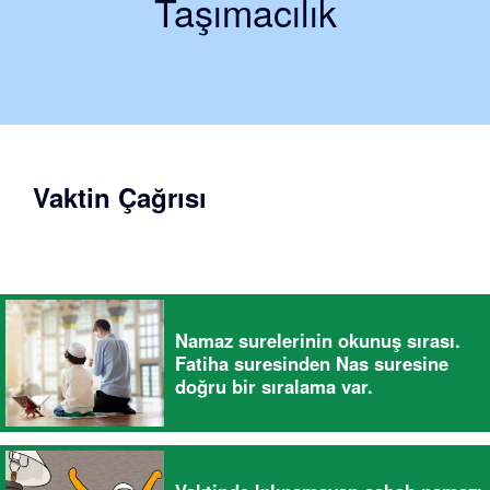
Taşımacılık
Vaktin Çağrısı
Namaz surelerinin okunuş sırası.
Fatiha suresinden Nas suresine
doğru bir sıralama var.