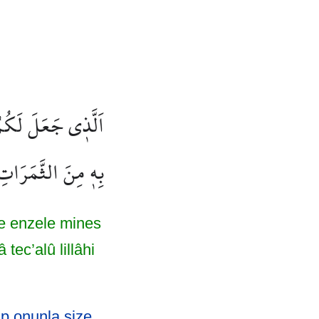
اَلَّذ۪ي جَعَلَ لَكُمُ 
بِه۪ مِنَ الثَّمَرَاتِ ر
ve enzele mines
tec’alû lillâhi
ip onunla size