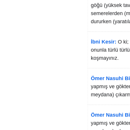
göğü (yüksek tava
semerelerden (mey
dururken (yaratıl
İbni Kesir:
O ki;
onunla türlü türlü
koşmayınız.
Ömer Nasuhi Bi
yapmış ve gökten 
meydana) çıkarmışt
Ömer Nasuhi Bi
yapmış ve gökten 