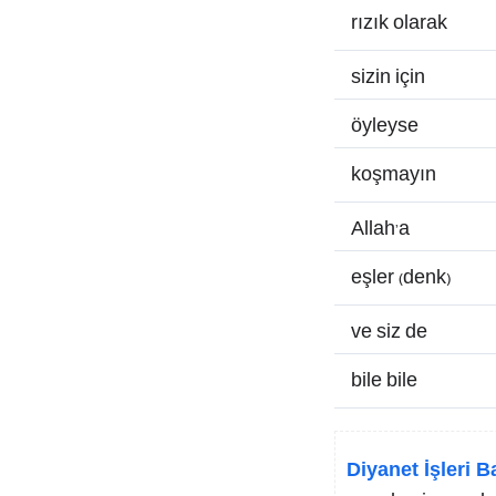
rızık olarak
sizin için
öyleyse
koşmayın
Allah’a
eşler (denk)
ve siz de
bile bile
Diyanet İşleri B