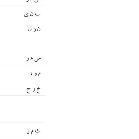
ب ن ي
ن ز ل
س م و
م و ه
خ ر ج
ث م ر