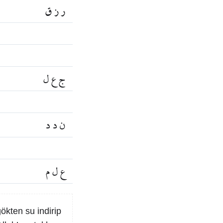
ر ز ق
ج ع ل
ن د د
ع ل م
ökten su indirip