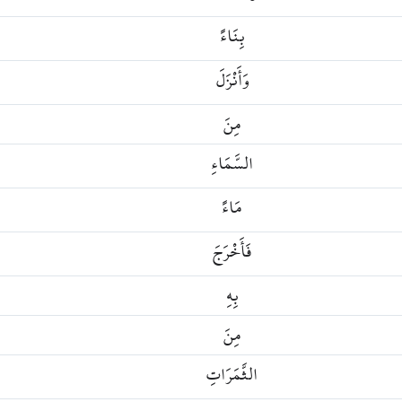
بِنَاءً
وَأَنْزَلَ
مِنَ
السَّمَاءِ
مَاءً
فَأَخْرَجَ
بِهِ
مِنَ
الثَّمَرَاتِ