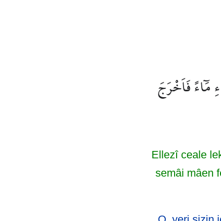
ِ مَٓاءً فَاَخْرَجَ
Ellezî ceale l
semâi mâen fe 
O, yeri sizin