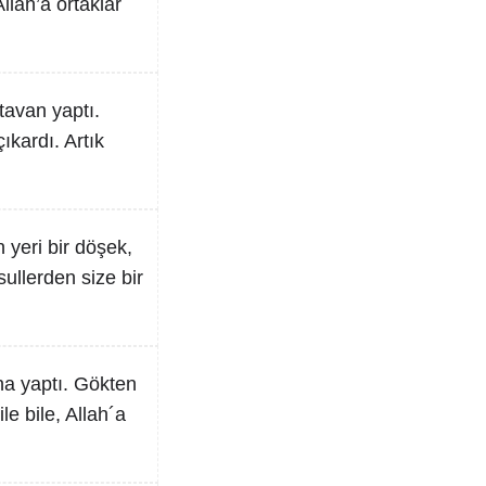
Allah’a ortaklar
tavan yaptı.
ıkardı. Artık
in yeri bir döşek,
sullerden size bir
ina yaptı. Gökten
le bile, Allah´a