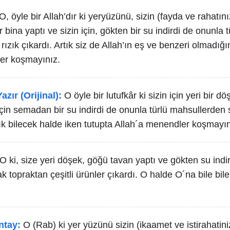
O, öyle bir Allah’dır ki yeryüzünü, sizin (fayda ve rahatını
 bina yaptı ve sizin için, gökten bir su indirdi de onunla t
ızık çıkardı. Artık siz de Allah’ın eş ve benzeri olmadığın
ler koşmayınız.
azır (Orijinal):
O öyle bir lutufkâr ki sizin için yeri bir 
 için semadan bir su indirdi de onunla türlü mahsullerden s
tık bilecek halde iken tutupta Allah´a menendler koşmayı
O ki, size yeri döşek, göğü tavan yaptı ve gökten su indir
rak topraktan çeşitli ürünler çıkardı. O halde O´na bile bile
ntay:
O (Rab) ki yer yüzünü sizin (ikaamet ve istirahatiniz