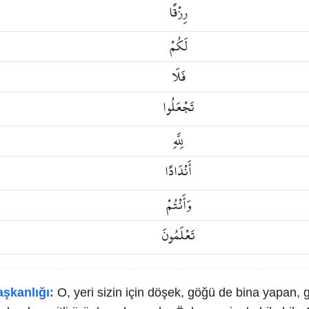
رِزْقًا
لَكُمْ
فَلَا
تَجْعَلُوا
لِلَّهِ
أَنْدَادًا
وَأَنْتُمْ
تَعْلَمُونَ
aşkanlığı:
O, yeri sizin için döşek, göğü de bina yapan, g