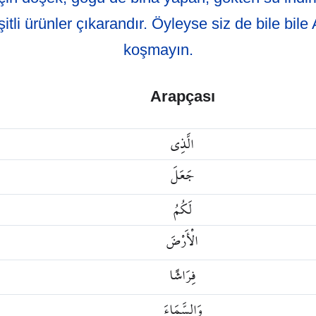
şitli ürünler çıkarandır. Öyleyse siz de bile bile 
koşmayın.
Arapçası
الَّذِي
جَعَلَ
لَكُمُ
الْأَرْضَ
فِرَاشًا
وَالسَّمَاءَ