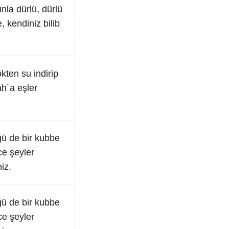
nla dürlü, dürlü
 kendiniz bilib
kten su indirip
ah´a eşler
ğü de bir kubbe
ce şeyler
iz.
ğü de bir kubbe
ce şeyler