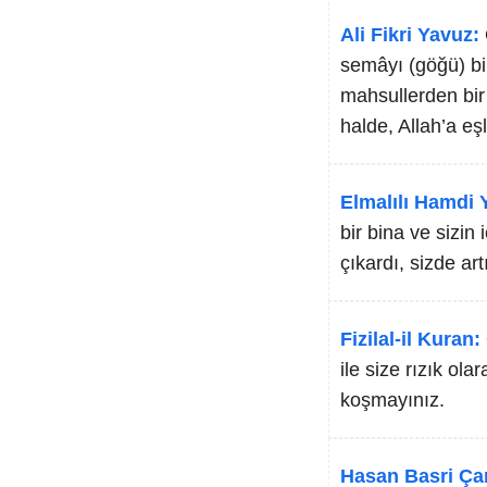
Ali Fikri Yavuz:
semâyı (göğü) bir
mahsullerden bir r
halde, Allah’a eş
Elmalılı Hamdi Y
bir bina ve sizin
çıkardı, sizde ar
Fizilal-il Kuran:
ile size rızık ola
koşmayınız.
Hasan Basri Ça