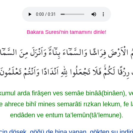
Bakara Suresi'nin tamamını dinle!
الْاَرْضَ فِرَاشًا وَالسَّمَٓاءَ بِنَٓاءًۖ وَاَنْزَلَ مِنَ السَّمَٓاء
ِزْقًا لَكُمْۚ فَلَا تَجْعَلُوا لِلّٰهِ اَنْدَادًا وَاَنْتُمْ تَعْلَمُونَ
ekumul arda firâşen ves semâe binââ(binâen), 
ahrece bihî mines semarâti rızkan lekum, fe lâ 
endâden ve entum ta’lemûn(tâ’lemune).
 için döşek, göğü de bina yapan, gökten su indir