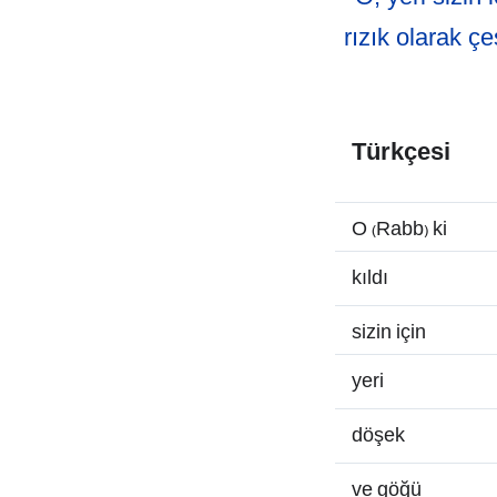
rızık olarak çe
Türkçesi
O (Rabb) ki
kıldı
sizin için
yeri
döşek
ve göğü