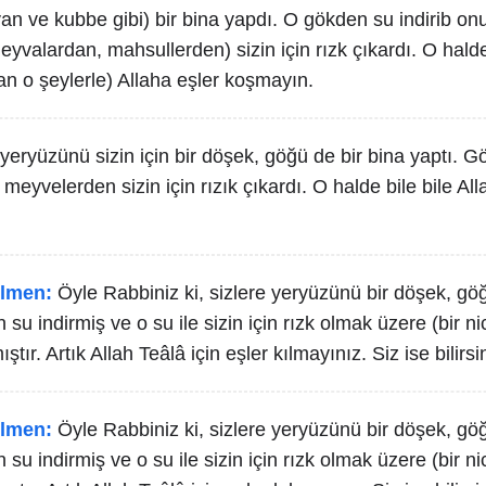
n ve kubbe gibi) bir bina yapdı. O gökden su indirib onu
valardan, mahsullerden) sizin için rızk çıkardı. O halde,
an o şeylerle) Allaha eşler koşmayın.
 yeryüzünü sizin için bir döşek, göğü de bir bina yaptı. Gö
 meyvelerden sizin için rızık çıkardı. O halde bile bile All
lmen:
Öyle Rabbiniz ki, sizlere yeryüzünü bir döşek, gö
su indirmiş ve o su ile sizin için rızk olmak üzere (bir ni
ır. Artık Allah Teâlâ için eşler kılmayınız. Siz ise bilirsin
lmen:
Öyle Rabbiniz ki, sizlere yeryüzünü bir döşek, gö
su indirmiş ve o su ile sizin için rızk olmak üzere (bir ni