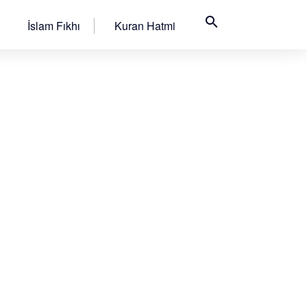
search
İslam Fıkhı
Kuran Hatmi