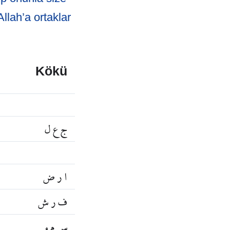
Allah’a ortaklar
Kökü
ج ع ل
ا ر ض
ف ر ش
س م و