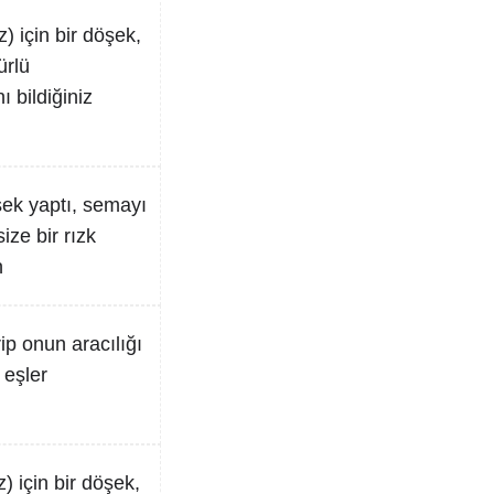
z) için bir döşek,
ürlü
ı bildiğiniz
döşek yaptı, semayı
ize bir rızk
n
ip onun aracılığı
 eşler
) için bir döşek,