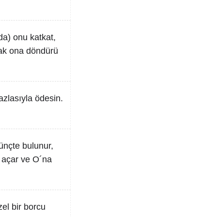
da) onu katkat,
ancak ona döndürü
fazlasıyla ödesin.
dünçte bulunur,
e açar ve O´na
zel bir borcu