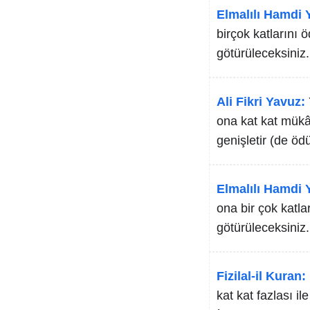
Elmalılı Hamdi Y
birçok katlarını 
götürüleceksiniz.
Ali Fikri Yavuz:
ona kat kat mükâf
genişletir (de ö
Elmalılı Hamdi Y
ona bir çok katl
götürüleceksiniz.
Fizilal-il Kuran:
kat kat fazlası i