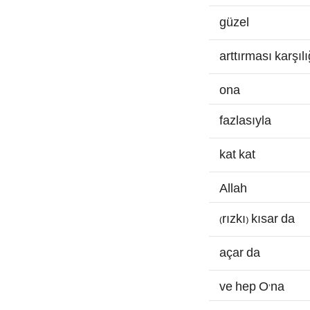
güzel
arttırması karşıl
ona
fazlasıyla
kat kat
Allah
(rızkı) kısar da
açar da
ve hep O’na