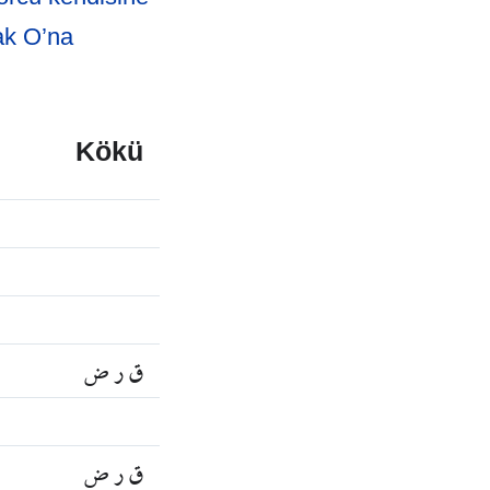
cak O’na
Kökü
ق ر ض
ق ر ض