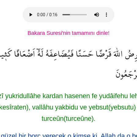
Bakara Suresi'nin tamamını dinle!
ِضُ اللّٰهَ قَرْضًا حَسَنًا فَيُضَاعِفَهُ لَهُٓ اَضْعَافًا كَث۪يرَةً
تُرْجَعُونَ
î yukridullâhe kardan hasenen fe yudâifehu le
kesîraten), vallâhu yakbidu ve yebsut(yebsutu) 
turceûn(turceûne).
 güzel bir borç verecek o kimse ki, Allah da o 