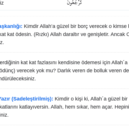
تُرْجَعُونَ
iz
aşkanlığı:
Kimdir Allah’a güzel bir borç verecek o kimse k
at kat ödesin. (Rızkı) Allah daraltır ve genişletir. Ancak 
z.
erdiğinin kat kat fazlasını kendisine ödemesi için Allah´a
 ödünç) verecek yok mu? Darlık veren de bolluk veren de A
dürüleceksiniz.
azır (Sadeleştirilmiş):
Kimdir o kişi ki, Allah´a güzel b
katlarını katlayıversin. Allah, hem sıkar, hem açar. Hepi
niz.