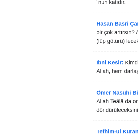
´nun katıdır.
Hasan Basri Ça
bir çok artırsın? 
(lüp götürü) lecek
İbni Kesir:
Kimdi
Allah, hem darlaş
Ömer Nasuhi Bi
Allah Teâlâ da on
döndürüleceksini
Tefhim-ul Kuran