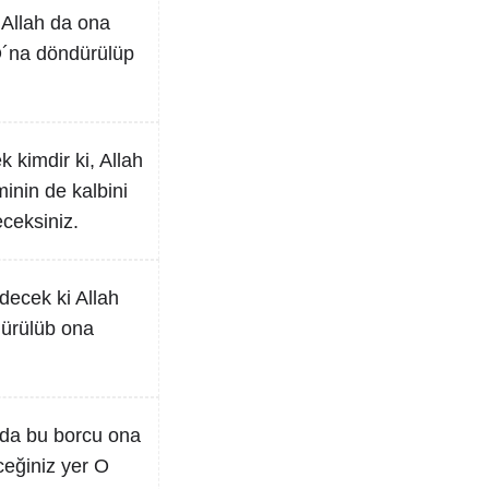
 Allah da ona
e O´na döndürülüp
k kimdir ki, Allah
minin de kalbini
ceksiniz.
decek ki Allah
dürülüb ona
h da bu borcu ona
eceğiniz yer O