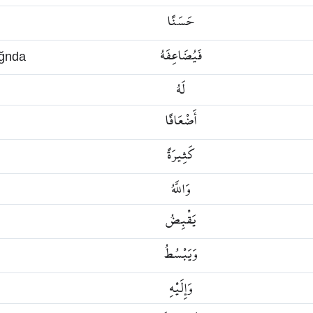
حَسَنًا
فَيُضَاعِفَهُ
ığnda
لَهُ
أَضْعَافًا
كَثِيرَةً
وَاللَّهُ
يَقْبِضُ
وَيَبْسُطُ
وَإِلَيْهِ