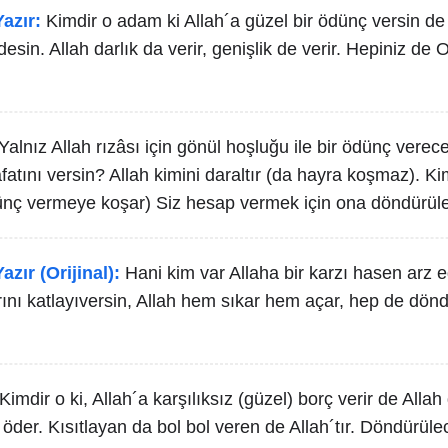
azır:
Kimdir o adam ki Allah´a güzel bir ödünç versin de
ödesin. Allah darlık da verir, genişlik de verir. Hepiniz d
Yalnız Allah rızâsı için gönül hoşluğu ile bir ödünç verece
atını versin? Allah kimini daraltır (da hayra koşmaz). Ki
dünç vermeye koşar) Siz hesap vermek için ona döndürüle
azır (Orijinal):
Hani kim var Allaha bir karzı hasen arz e
arını katlayıversin, Allah hem sıkar hem açar, hep de dön
Kimdir o ki, Allah´a karşılıksız (güzel) borç verir de Alla
le öder. Kısıtlayan da bol bol veren de Allah´tır. Döndürül