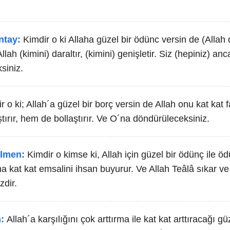
ntay:
Kimdir o ki Allaha güzel bir ödünc versin de (Allah 
Allah (kimini) daraltır, (kimini) genişletir. Siz (hepiniz) 
siniz.
r o ki; Allah´a güzel bir borç versin de Allah onu kat kat 
tırır, hem de bollaştırır. Ve O´na döndürüleceksiniz.
lmen:
Kimdir o kimse ki, Allah için güzel bir ödünç ile ö
a kat kat emsalini ihsan buyurur. Ve Allah Teâlâ sıkar v
zdir.
:
Allah´a karşılığını çok arttırma ile kat kat arttıracağı gü