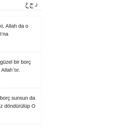
ر ج ع
i, Allah da o
O’na
 güzel bir borç
llah´tır.
ir borç sunsun da
niz döndürülüp O