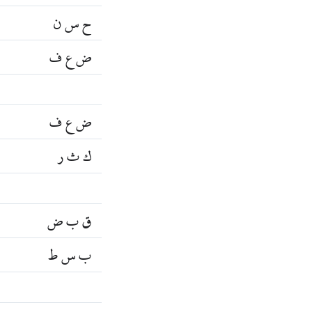
ح س ن
ض ع ف
ض ع ف
ك ث ر
ق ب ض
ب س ط