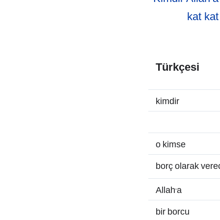
kat kat
Türkçesi
kimdir
o kimse
borç olarak vere
Allah’a
bir borcu