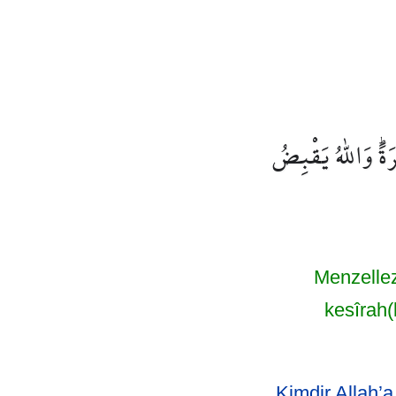
ۜ وَاللّٰهُ يَقْبِضُ
Menzellez
kesîrah(
Kimdir Allah’a