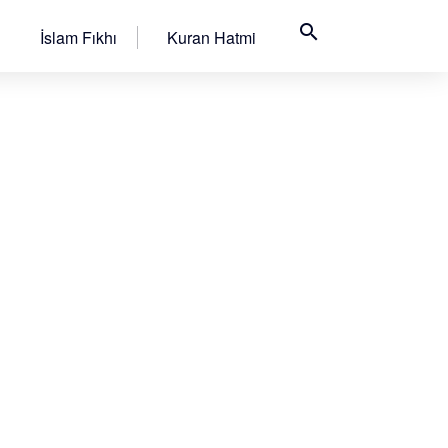
search
İslam Fıkhı
Kuran Hatmi