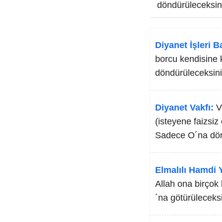
döndürüleceksin
Diyanet İşleri B
borcu kendisine k
döndürüleceksini
Diyanet Vakfı:
V
(isteyene faizsiz
Sadece O´na dön
Elmalılı Hamdi Y
Allah ona birçok 
´na götürüleceksi