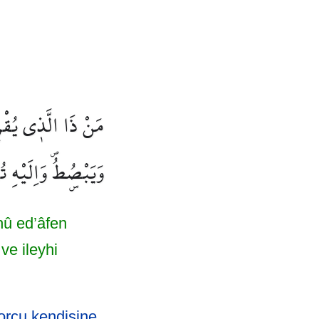
مَنْ ذَا الَّذ۪ي يُقْر
وَيَبْصُۣطُۖ وَاِلَيْهِ 
hû ed’âfen
ve ileyhi
borcu kendisine