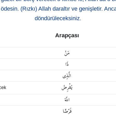
 ödesin. (Rızkı) Allah daraltır ve genişletir. An
döndürüleceksiniz.
Arapçası
مَنْ
ذَا
الَّذِي
يُقْرِضُ
cek
اللَّهَ
قَرْضًا