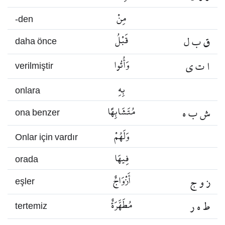
مِنْ
-den
ق ب ل
قَبْلُ
daha önce
ا ت ي
وَأُتُوا
verilmiştir
بِهِ
onlara
ش ب ه
مُتَشَابِهًا
ona benzer
وَلَهُمْ
Onlar için vardır
فِيهَا
orada
ز و ج
أَزْوَاجٌ
eşler
ط ه ر
مُطَهَّرَةٌ
tertemiz