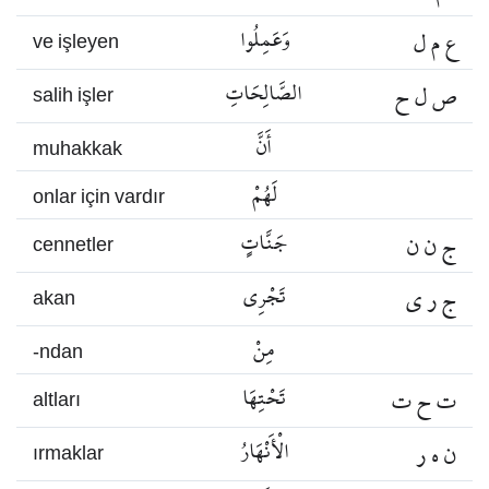
ع م ل
وَعَمِلُوا
ve işleyen
ص ل ح
الصَّالِحَاتِ
salih işler
أَنَّ
muhakkak
لَهُمْ
onlar için vardır
ج ن ن
جَنَّاتٍ
cennetler
ج ر ي
تَجْرِي
akan
مِنْ
-ndan
ت ح ت
تَحْتِهَا
altları
ن ه ر
الْأَنْهَارُ
ırmaklar