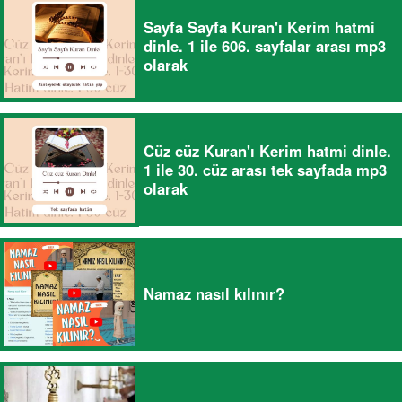
Sayfa Sayfa Kuran'ı Kerim hatmi
dinle. 1 ile 606. sayfalar arası mp3
olarak
Cüz cüz Kuran'ı Kerim hatmi dinle.
1 ile 30. cüz arası tek sayfada mp3
olarak
Namaz nasıl kılınır?