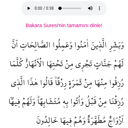
Bakara Suresi'nin tamamını dinle!
وَبَشِّرِ الَّذ۪ينَ اٰمَنُوا وَعَمِلُوا الصَّالِحَاتِ اَنَّ
لَهُمْ جَنَّاتٍ تَجْر۪ي مِنْ تَحْتِهَا الْاَنْهَارُۜ كُلَّمَا
رُزِقُوا مِنْهَا مِنْ ثَمَرَةٍ رِزْقًاۙ قَالُوا هٰذَا الَّذ۪ي
رُزِقْنَا مِنْ قَبْلُ وَاُتُوا بِه۪ مُتَشَابِهًاۜ وَلَهُمْ ف۪يهَٓا
اَزْوَاجٌ مُطَهَّرَةٌ وَهُمْ ف۪يهَا خَالِدُونَ