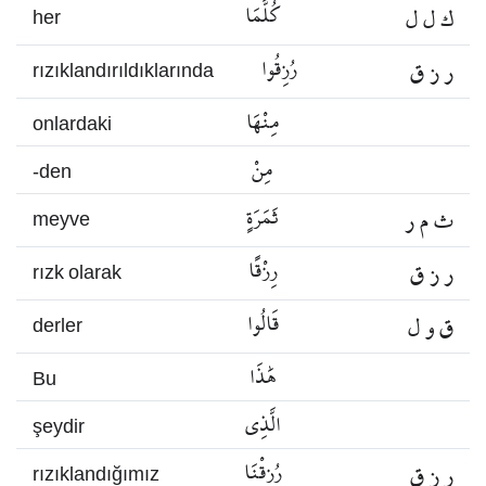
ك ل ل
كُلَّمَا
her
ر ز ق
رُزِقُوا
rızıklandırıldıklarında
مِنْهَا
onlardaki
مِنْ
-den
ث م ر
ثَمَرَةٍ
meyve
ر ز ق
رِزْقًا
rızk olarak
ق و ل
قَالُوا
derler
هَٰذَا
Bu
الَّذِي
şeydir
ر ز ق
رُزِقْنَا
rızıklandığımız