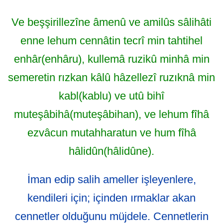
Ve beşşirillezîne âmenû ve amilûs sâlihâti
enne lehum cennâtin tecrî min tahtihel
enhâr(enhâru), kullemâ ruzikû minhâ min
semeretin rızkan kâlû hâzellezî ruzıknâ min
kabl(kablu) ve utû bihî
muteşâbihâ(muteşâbihan), ve lehum fîhâ
ezvâcun mutahharatun ve hum fîhâ
hâlidûn(hâlidûne).
İman edip salih ameller işleyenlere,
kendileri için; içinden ırmaklar akan
cennetler olduğunu müjdele. Cennetlerin