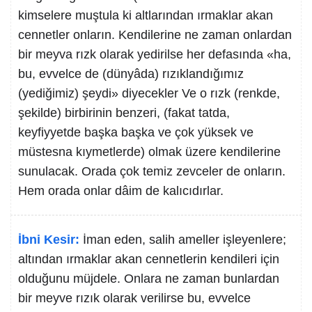
kimselere muştula ki altlarından ırmaklar akan
cennetler onların. Kendilerine ne zaman onlardan
bir meyva rızk olarak yedirilse her defasında «ha,
bu, evvelce de (dünyâda) rızıklandığımız
(yediğimiz) şeydi» diyecekler Ve o rızk (renkde,
şekilde) birbirinin benzeri, (fakat tatda,
keyfiyyetde başka başka ve çok yüksek ve
müstesna kıymetlerde) olmak üzere kendilerine
sunulacak. Orada çok temiz zevceler de onların.
Hem orada onlar dâim de kalıcıdırlar.
İbni Kesir:
İman eden, salih ameller işleyenlere;
altından ırmaklar akan cennetlerin kendileri için
olduğunu müjdele. Onlara ne zaman bunlardan
bir meyve rızık olarak verilirse bu, evvelce