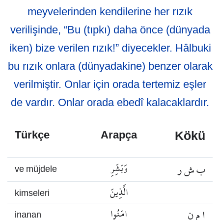
meyvelerinden kendilerine her rızık
verilişinde, “Bu (tıpkı) daha önce (dünyada
iken) bize verilen rızık!” diyecekler. Hâlbuki
bu rızık onlara (dünyadakine) benzer olarak
verilmiştir. Onlar için orada tertemiz eşler
de vardır. Onlar orada ebedî kalacaklardır.
Kökü
Türkçe
Arapça
ب ش ر
وَبَشِّرِ
ve müjdele
الَّذِينَ
kimseleri
ا م ن
امَنُوا
inanan