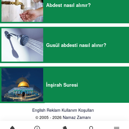
Abdest nasıl alınır?
Gusül abdesti nasıl alınır?
İnşirah Suresi
English
Reklam
Kullanım Koşulları
© 2005 - 2026
Namaz Zamanı
water_drop
schedule
style
search
menu