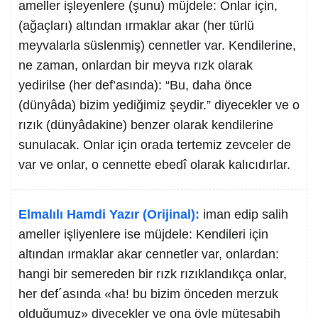
ameller işleyenlere (şunu) müjdele: Onlar için,
(ağaçları) altından ırmaklar akar (her türlü
meyvalarla süslenmiş) cennetler var. Kendilerine,
ne zaman, onlardan bir meyva rızk olarak
yedirilse (her def’asında): “Bu, daha önce
(dünyâda) bizim yediğimiz şeydir.” diyecekler ve o
rızık (dünyâdakine) benzer olarak kendilerine
sunulacak. Onlar için orada tertemiz zevceler de
var ve onlar, o cennette ebedî olarak kalıcıdırlar.
Elmalılı Hamdi Yazır (Orijinal):
iman edip salih
ameller işliyenlere ise müjdele: Kendileri için
altından ırmaklar akar cennetler var, onlardan:
hangi bir semereden bir rızk rızıklandıkça onlar,
her def´asında «ha! bu bizim önceden merzuk
olduğumuz» diyecekler ve ona öyle müteşabih