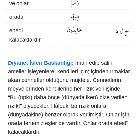
وَهُمْ
ve onlar
فِيهَا
orada
خ ل د
خَالِدُونَ
ebedi
kalacaklardır
Diyanet İşleri Başkanlığı:
İman edip salih
ameller işleyenlere, kendileri için; içinden ırmaklar
akan cennetler olduğunu müjdele. Cennetlerin
meyvelerinden kendilerine her rızık verilişinde,
“Bu (tıpkı) daha önce (dünyada iken) bize verilen
rızık!” diyecekler. Hâlbuki bu rızık onlara
(dünyadakine) benzer olarak verilmiştir. Onlar için
orada tertemiz eşler de vardır. Onlar orada ebedî
kalacaklardır.