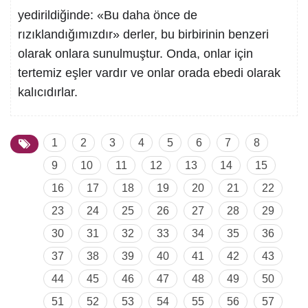
yedirildiğinde: «Bu daha önce de
rızıklandığımızdır» derler, bu birbirinin benzeri
olarak onlara sunulmuştur. Onda, onlar için
tertemiz eşler vardır ve onlar orada ebedi olarak
kalıcıdırlar.
1
2
3
4
5
6
7
8
9
10
11
12
13
14
15
16
17
18
19
20
21
22
23
24
25
26
27
28
29
30
31
32
33
34
35
36
37
38
39
40
41
42
43
44
45
46
47
48
49
50
51
52
53
54
55
56
57