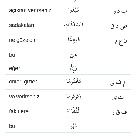
ب د و
تُبْدُوا
açıktan verirseniz
ص د ق
الصَّدَقَاتِ
sadakaları
ن ع م
فَنِعِمَّا
ne güzeldir
هِيَ
bu
وَإِنْ
eğer
خ ف ي
تُخْفُوهَا
onları gizler
ا ت ي
وَتُؤْتُوهَا
ve verirseniz
ف ق ر
الْفُقَرَاءَ
fakirlere
فَهُوَ
bu