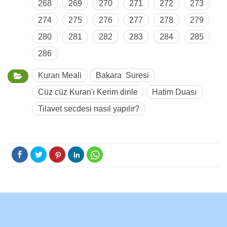
268
269
270
271
272
273
274
275
276
277
278
279
280
281
282
283
284
285
286
Kuran Meali
Bakara Suresi
Cüz cüz Kuran'ı Kerim dinle
Hatim Duası
Tilavet secdesi nasıl yapılır?