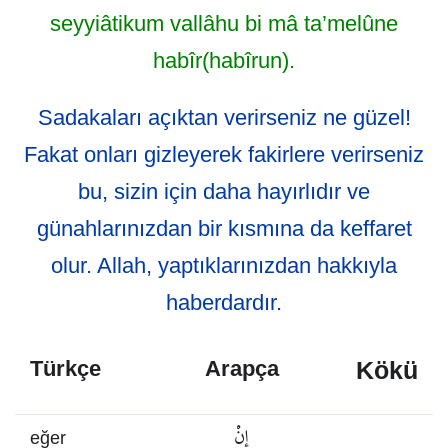
seyyiâtikum vallâhu bi mâ ta’melûne
habîr(habîrun).
Sadakaları açıktan verirseniz ne güzel!
Fakat onları gizleyerek fakirlere verirseniz
bu, sizin için daha hayırlıdır ve
günahlarınızdan bir kısmına da keffaret
olur. Allah, yaptıklarınızdan hakkıyla
haberdardır.
Kökü
Türkçe
Arapça
إِنْ
eğer