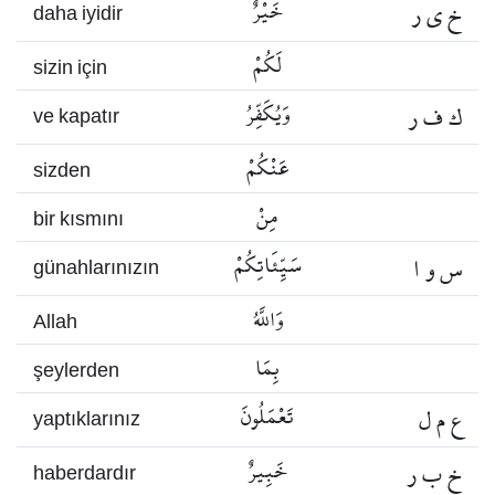
خ ي ر
خَيْرٌ
daha iyidir
لَكُمْ
sizin için
ك ف ر
وَيُكَفِّرُ
ve kapatır
عَنْكُمْ
sizden
مِنْ
bir kısmını
س و ا
سَيِّئَاتِكُمْ
günahlarınızın
وَاللَّهُ
Allah
بِمَا
şeylerden
ع م ل
تَعْمَلُونَ
yaptıklarınız
خ ب ر
خَبِيرٌ
haberdardır