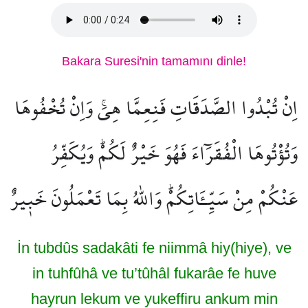
Bakara Suresi'nin tamamını dinle!
اِنْ تُبْدُوا الصَّدَقَاتِ فَنِعِمَّا هِيَۚ وَاِنْ تُخْفُوهَا
وَتُؤْتُوهَا الْفُقَرَٓاءَ فَهُوَ خَيْرٌ لَكُمْۜ وَيُكَفِّرُ
عَنْكُمْ مِنْ سَيِّـَٔاتِكُمْۜ وَاللّٰهُ بِمَا تَعْمَلُونَ خَب۪يرٌ
İn tubdûs sadakâti fe niimmâ hiy(hiye), ve
in tuhfûhâ ve tu’tûhâl fukarâe fe huve
hayrun lekum ve yukeffiru ankum min