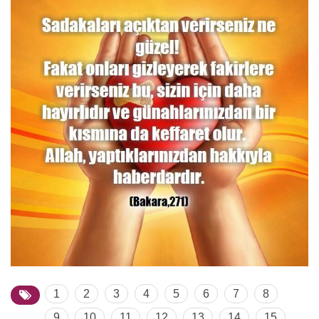
1
2
3
4
5
6
7
8
9
10
11
12
13
14
15