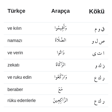
Kökü
Türkçe
Arapça
ق و م
وَأَقِيمُوا
ve kılın
ص ل و
الصَّلَاةَ
namazı
ا ت ي
وَاتُوا
ve verin
ز ك و
الزَّكَاةَ
zekatı
ر ك ع
وَارْكَعُوا
ve ruku edin
مَعَ
beraber
ر ك ع
الرَّاكِعِينَ
rüku edenlerle