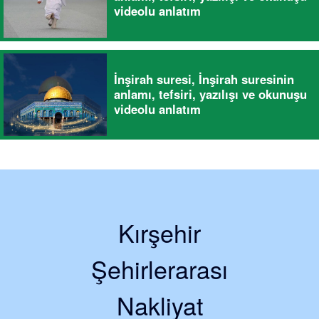
videolu anlatım
İnşirah suresi, İnşirah suresinin
anlamı, tefsiri, yazılışı ve okunuşu
videolu anlatım
Kırşehir
Şehirlerarası
Nakliyat