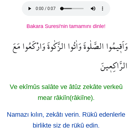
Bakara Suresi'nin tamamını dinle!
وَاَق۪يمُوا الصَّلٰوةَ وَاٰتُوا الزَّكٰوةَ وَارْكَعُوا مَعَ
الرَّاكِع۪ينَ
Ve ekîmûs salâte ve âtûz zekâte verkeû
mear râkiîn(râkiîne).
Namazı kılın, zekâtı verin. Rükû edenlerle
birlikte siz de rükû edin.