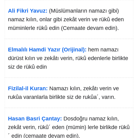
Ali Fikri Yavuz:
(Müslümanların namazı gibi)
namaz kılın, onlar gibi zekât verin ve rükû eden
müminlerle rükû edin (Cemaate devam edin).
Elmalılı Hamdi Yazır (Orijinal):
hem namazı
dürüst kılın ve zekâtı verin, rükû edenlerle birlikte
siz de rükû edin
Fizilal-il Kuran:
Namazı kılın, zekâtı verin ve
rukûa varanlarla birlikte siz de rukûa´, varın.
Hasan Basri Çantay:
Dosdoğru namaz kılın,
zekât verin, rükû´ eden (mümin) lerle birlikde rükû
´ edin (cemaate devam edin).