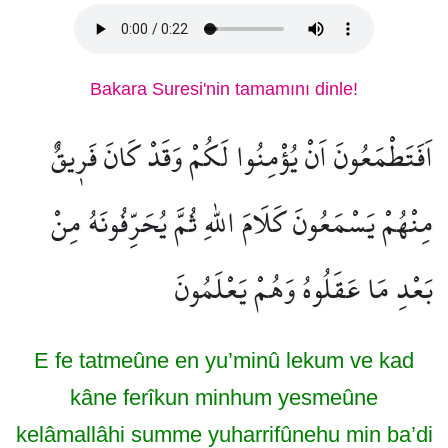
Bakara Suresi'nin tamamını dinle!
اَفَتَطْمَعُونَ اَنْ يُؤْمِنُوا لَكُمْ وَقَدْ كَانَ فَر۪يقٌ
مِنْهُمْ يَسْمَعُونَ كَلَامَ اللّٰهِ ثُمَّ يُحَرِّفُونَهُ مِنْ
بَعْدِ مَا عَقَلُوهُ وَهُمْ يَعْلَمُونَ
E fe tatmeûne en yu’minû lekum ve kad
kâne ferîkun minhum yesmeûne
kelâmallâhi summe yuharrifûnehu min ba’di