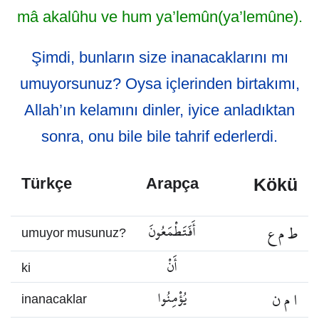
mâ akalûhu ve hum ya’lemûn(ya’lemûne).
Şimdi, bunların size inanacaklarını mı
umuyorsunuz? Oysa içlerinden birtakımı,
Allah’ın kelamını dinler, iyice anladıktan
sonra, onu bile bile tahrif ederlerdi.
Kökü
Türkçe
Arapça
ط م ع
أَفَتَطْمَعُونَ
umuyor musunuz?
أَنْ
ki
ا م ن
يُؤْمِنُوا
inanacaklar