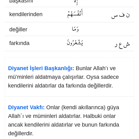
إِلَّا
başkasını
ن ف س
أَنْفُسَهُمْ
kendilerinden
وَمَا
değiller
ش ع ر
يَشْعُرُونَ
farkında
Diyanet İşleri Başkanlığı:
Bunlar Allah’ı ve
mü’minleri aldatmaya çalışırlar. Oysa sadece
kendilerini aldatırlar da farkında değillerdir.
Diyanet Vakfı:
Onlar (kendi akıllarınca) güya
Allah´ı ve müminleri aldatırlar. Halbuki onlar
ancak kendilerini aldatırlar ve bunun farkında
değillerdir.