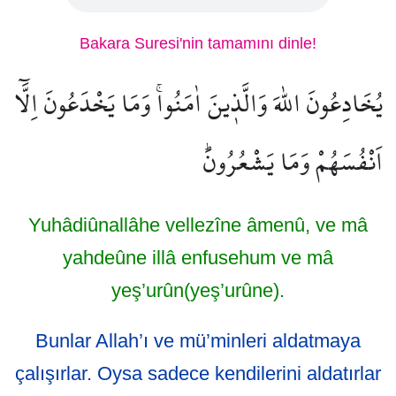
Bakara Suresi'nin tamamını dinle!
يُخَادِعُونَ اللّٰهَ وَالَّذ۪ينَ اٰمَنُواۚ وَمَا يَخْدَعُونَ اِلَّٓا
اَنْفُسَهُمْ وَمَا يَشْعُرُونَۜ
Yuhâdiûnallâhe vellezîne âmenû, ve mâ
yahdeûne illâ enfusehum ve mâ
yeş’urûn(yeş’urûne).
Bunlar Allah’ı ve mü’minleri aldatmaya
çalışırlar. Oysa sadece kendilerini aldatırlar