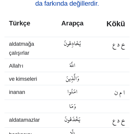
da farkında değillerdir.
Kökü
Türkçe
Arapça
خ د ع
يُخَادِعُونَ
aldatmağa
çalışırlar
اللَّهَ
Allah’ı
وَالَّذِينَ
ve kimseleri
ا م ن
امَنُوا
inanan
وَمَا
خ د ع
يَخْدَعُونَ
aldatamazlar