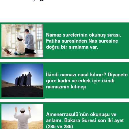
Namaz surelerinin okunuş sırası.
Fatiha suresinden Nas suresine
doğru bir sıralama var.
İkindi namazı nasıl kılınır? Diyanete
göre kadın ve erkek için ikindi
namazının kılınışı
Amenerrasulü´nün okunuşu ve
anlamı. Bakara Suresi son iki ayet
(285 ve 286)