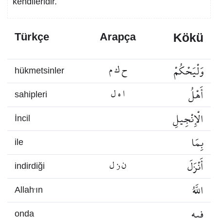
kendileridir.
Kökü
Türkçe
Arapça
وَلْيَحْكُمْ
ح ك م
hükmetsinler
أَهْلُ
ا ه ل
sahipleri
الْإِنْجِيلِ
İncil
بِمَا
ile
أَنْزَلَ
ن ز ل
indirdiği
اللَّهُ
Allah’ın
فِيهِ
onda