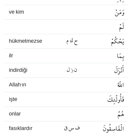
وَمَنْ
ve kim
لَمْ
يَحْكُمْ
ح ك م
hükmetmezse
بِمَا
ilr
أَنْزَلَ
ن ز ل
indirdiği
اللَّهُ
Allah’ın
فَأُولَٰئِكَ
işte
هُمُ
onlar
الْفَاسِقُونَ
ف س ق
fasıklardır