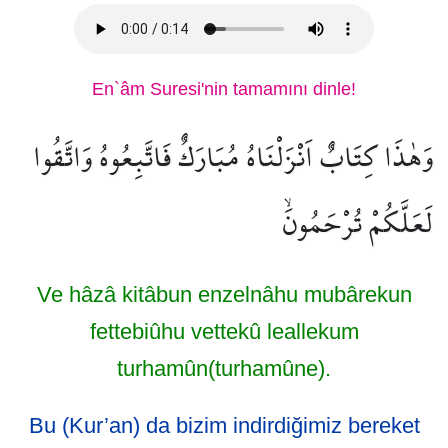
En`âm Suresi'nin tamamını dinle!
وَهٰذَا كِتَابٌ اَنْزَلْنَاهُ مُبَارَكٌ فَاتَّبِعُوهُ وَاتَّقُوا
لَعَلَّكُمْ تُرْحَمُونَۙ
Ve hâzâ kitâbun enzelnâhu mubârekun
fettebiûhu vettekû leallekum
turhamûn(turhamûne).
Bu (Kur’an) da bizim indirdiğimiz bereket