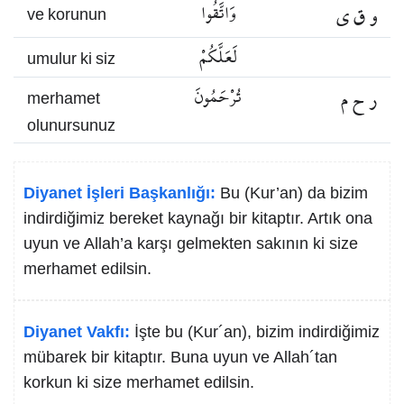
و ق ي
وَاتَّقُوا
ve korunun
لَعَلَّكُمْ
umulur ki siz
ر ح م
تُرْحَمُونَ
merhamet
olunursunuz
Diyanet İşleri Başkanlığı:
Bu (Kur’an) da bizim
indirdiğimiz bereket kaynağı bir kitaptır. Artık ona
uyun ve Allah’a karşı gelmekten sakının ki size
merhamet edilsin.
Diyanet Vakfı:
İşte bu (Kur´an), bizim indirdiğimiz
mübarek bir kitaptır. Buna uyun ve Allah´tan
korkun ki size merhamet edilsin.