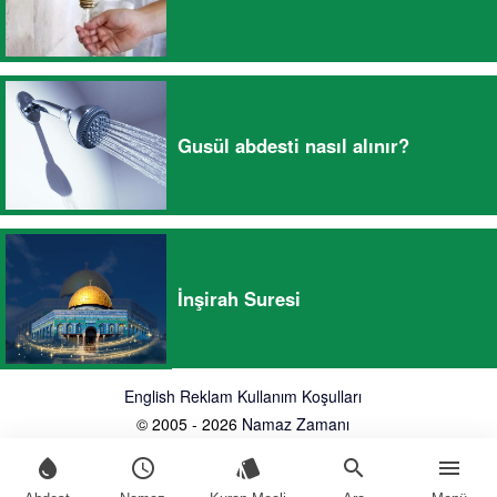
Gusül abdesti nasıl alınır?
İnşirah Suresi
English
Reklam
Kullanım Koşulları
© 2005 - 2026
Namaz Zamanı
water_drop
schedule
style
search
menu