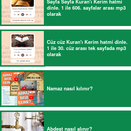
Sayfa Sayfa Kuran'ı Kerim hatmi
dinle. 1 ile 606. sayfalar arası mp3
olarak
Cüz cüz Kuran'ı Kerim hatmi dinle.
1 ile 30. cüz arası tek sayfada mp3
olarak
Namaz nasıl kılınır?
Abdest nasıl alınır?