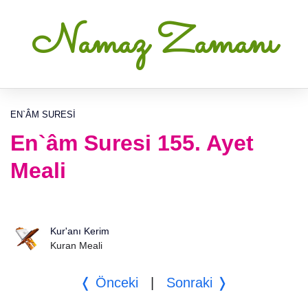
Namaz Zamanı
EN`ÂM SURESI
En`âm Suresi 155. Ayet
Meali
Kur'anı Kerim
Kuran Meali
❬ Önceki
|
Sonraki ❭