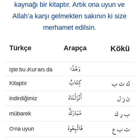
kaynağı bir kitaptır. Artık ona uyun ve
Allah’a karşı gelmekten sakının ki size
merhamet edilsin.
Kökü
Türkçe
Arapça
وَهَٰذَا
işte bu (Kur’an) da
ك ت ب
كِتَابٌ
Kitaptır
ن ز ل
أَنْزَلْنَاهُ
indirdiğimiz
ب ر ك
مُبَارَكٌ
mübarek
ت ب ع
فَاتَّبِعُوهُ
O’na uyun