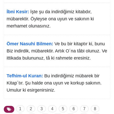
İbni Kesir:
İşte şu da indirdiğimiz kitabdır,
mübarektir. Öyleyse ona uyun ve sakının ki
merhamet olunasınız.
Ömer Nasuhi Bilmen:
Ve bu bir kitaptır ki, bunu
Biz indirdik, mübarektir. Artık O´na tâbi olunuz. Ve
ittikada bulununuz, tâ ki rahmete eresiniz.
Tefhim-ul Kuran:
Bu indirdiğimiz mübarek bir
Kitap´tır. Şu halde ona uyun ve korkup sakının.
Umulur ki esirgenirsiniz.
1
2
3
4
5
6
7
8