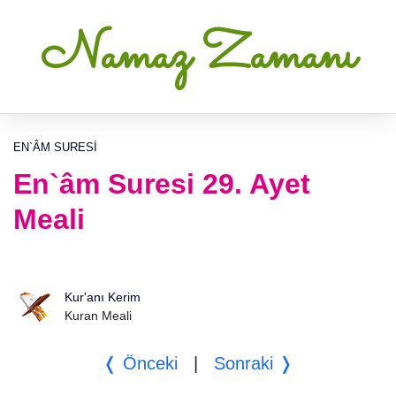
Namaz Zamanı
EN`ÂM SURESI
En`âm Suresi 29. Ayet
Meali
Kur'anı Kerim
Kuran Meali
❬ Önceki
|
Sonraki ❭