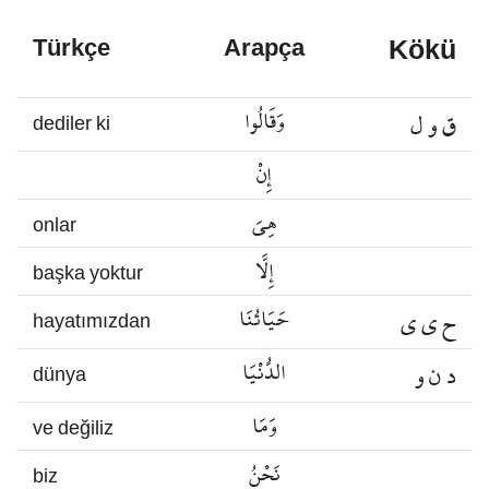
Kökü
Türkçe
Arapça
ق و ل
وَقَالُوا
dediler ki
إِنْ
هِيَ
onlar
إِلَّا
başka yoktur
ح ي ي
حَيَاتُنَا
hayatımızdan
د ن و
الدُّنْيَا
dünya
وَمَا
ve değiliz
نَحْنُ
biz