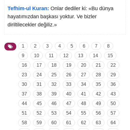
Tefhim-ul Kuran:
Onlar dediler ki: «Bu dünya
hayatımızdan başkası yoktur. Ve bizler
diriltilecekler değiliz.»
1
2
3
4
5
6
7
8
9
10
11
12
13
14
15
16
17
18
19
20
21
22
23
24
25
26
27
28
29
30
31
32
33
34
35
36
37
38
39
40
41
42
43
44
45
46
47
48
49
50
51
52
53
54
55
56
57
58
59
60
61
62
63
64