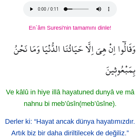
En`âm Suresi'nin tamamını dinle!
وَقَالُٓوا اِنْ هِيَ اِلَّا حَيَاتُنَا الدُّنْيَا وَمَا نَحْنُ
بِمَبْعُوث۪ينَ
Ve kâlû in hiye illâ hayatuned dunyâ ve mâ
nahnu bi meb’ûsîn(meb’ûsîne).
Derler ki: “Hayat ancak dünya hayatımızdır.
Artık biz bir daha diriltilecek de değiliz.”