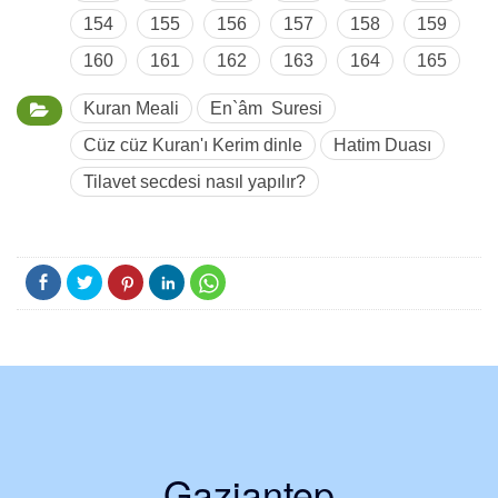
154
155
156
157
158
159
160
161
162
163
164
165
Kuran Meali
En`âm Suresi
Cüz cüz Kuran'ı Kerim dinle
Hatim Duası
Tilavet secdesi nasıl yapılır?
Gaziantep