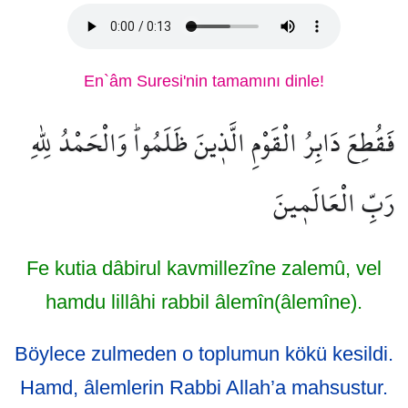
En`âm Suresi'nin tamamını dinle!
فَقُطِعَ دَابِرُ الْقَوْمِ الَّذ۪ينَ ظَلَمُواۜ وَالْحَمْدُ لِلّٰهِ
رَبِّ الْعَالَم۪ينَ
Fe kutia dâbirul kavmillezîne zalemû, vel
hamdu lillâhi rabbil âlemîn(âlemîne).
Böylece zulmeden o toplumun kökü kesildi.
Hamd, âlemlerin Rabbi Allah’a mahsustur.