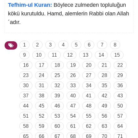
Tefhim-ul Kuran:
Böylece zulmeden topluluğun
kökü kurutuldu. Hamd, alemlerin Rabbi olan Allah
´adır.
1
2
3
4
5
6
7
8
9
10
11
12
13
14
15
16
17
18
19
20
21
22
23
24
25
26
27
28
29
30
31
32
33
34
35
36
37
38
39
40
41
42
43
44
45
46
47
48
49
50
51
52
53
54
55
56
57
58
59
60
61
62
63
64
65
66
67
68
69
70
71