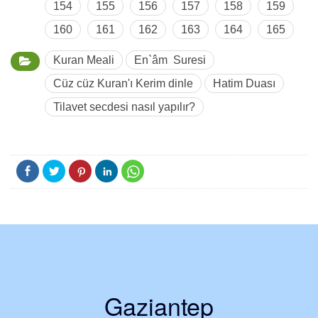
154
155
156
157
158
159
160
161
162
163
164
165
Kuran Meali
En`âm Suresi
Cüz cüz Kuran'ı Kerim dinle
Hatim Duası
Tilavet secdesi nasıl yapılır?
Gaziantep