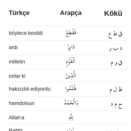
Kökü
Türkçe
Arapça
ق ط ع
فَقُطِعَ
böylece kesildi
د ب ر
دَابِرُ
ardı
ق و م
الْقَوْمِ
milletin
الَّذِينَ
onlar ki
ظ ل م
ظَلَمُوا
haksızlık ediyordu
ح م د
وَالْحَمْدُ
hamdolsun
لِلَّهِ
Allah’a
ر ب ب
رَبِّ
Rabbi