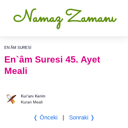
Namaz Zamanı
EN`ÂM SURESI
En`âm Suresi 45. Ayet
Meali
Kur'anı Kerim
Kuran Meali
❬ Önceki
|
Sonraki ❭