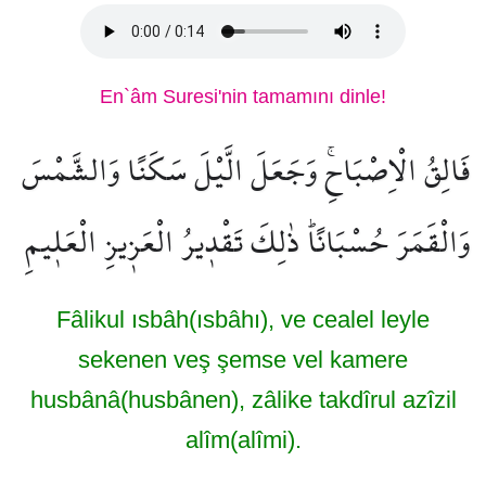
En`âm Suresi'nin tamamını dinle!
فَالِقُ الْاِصْبَاحِۚ وَجَعَلَ الَّيْلَ سَكَنًا وَالشَّمْسَ
وَالْقَمَرَ حُسْبَانًاۜ ذٰلِكَ تَقْد۪يرُ الْعَز۪يزِ الْعَل۪يمِ
Fâlikul ısbâh(ısbâhı), ve cealel leyle
sekenen veş şemse vel kamere
husbânâ(husbânen), zâlike takdîrul azîzil
alîm(alîmi).