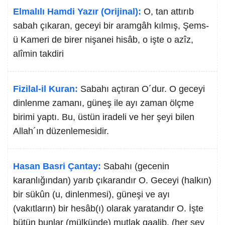
Elmalılı Hamdi Yazır (Orijinal):
O, tan attırıb
sabah çıkaran, geceyi bir aramgâh kılmış, Şems-
ü Kameri de birer nişanei hisâb, o işte o azîz,
alîmin takdiri
Fizilal-il Kuran:
Sabahı açtıran O´dur. O geceyi
dinlenme zamanı, güneş ile ayı zaman ölçme
birimi yaptı. Bu, üstün iradeli ve her şeyi bilen
Allah´ın düzenlemesidir.
Hasan Basri Çantay:
Sabahı (gecenin
karanlığından) yarıb çıkarandır O. Geceyi (halkın)
bir sükûn (u, dinlenmesi), güneşi ve ayı
(vakıtların) bir hesâb(ı) olarak yaratandır O. İşte
bütün bunlar (mülkünde) mutlak gaalib, (her şey