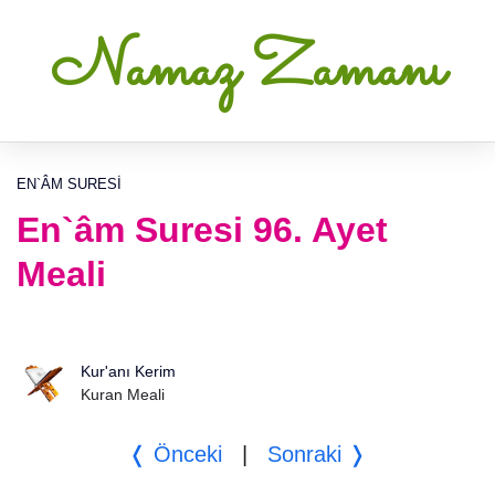
Namaz Zamanı
EN`ÂM SURESI
En`âm Suresi 96. Ayet
Meali
Kur'anı Kerim
Kuran Meali
❬ Önceki
|
Sonraki ❭