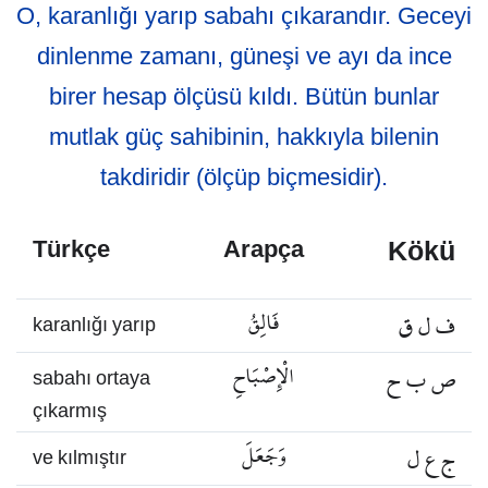
O, karanlığı yarıp sabahı çıkarandır. Geceyi
dinlenme zamanı, güneşi ve ayı da ince
birer hesap ölçüsü kıldı. Bütün bunlar
mutlak güç sahibinin, hakkıyla bilenin
takdiridir (ölçüp biçmesidir).
Kökü
Türkçe
Arapça
ف ل ق
فَالِقُ
karanlığı yarıp
ص ب ح
الْإِصْبَاحِ
sabahı ortaya
çıkarmış
ج ع ل
وَجَعَلَ
ve kılmıştır