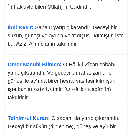
´i) hakkıyle bilen (Allah) ın takdiridir.
İbni Kesir:
Sabahı yarıp çıkarandır. Geceyi bir
sükun, güneşi ve ayı da vakit ölçüsü kılmıştır. İşte
bu; Aziz, Alim olanın takdiridir.
Ömer Nasuhi Bilmen:
O Hâlik-i Zîşan sabahı
yarıp çıkarandır. Ve geceyi bir rahat zamanı,
güneş ile ay´ı da birer hesab vasıtası kılmıştır.
İşte bunlar Azîz-i Alîmin (O Hâlik-ı Kadîm´in)
takdiridir.
Tefhim-ul Kuran:
O sabahı da yarıp çıkarandır.
Geceyi bir sükûn (dinlenme), güneş ve ay´ı bir