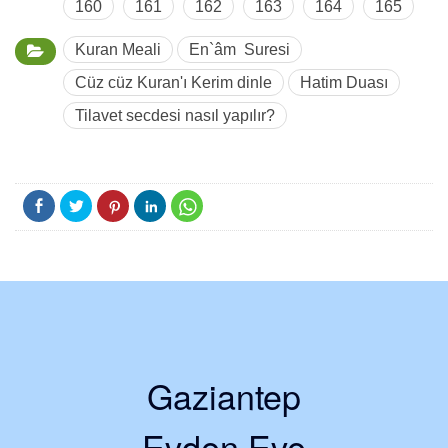
160
161
162
163
164
165
Kuran Meali
En`âm Suresi
Cüz cüz Kuran'ı Kerim dinle
Hatim Duası
Tilavet secdesi nasıl yapılır?
Gaziantep
Evden Eve