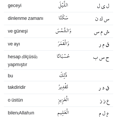
ل ي ل
اللَّيْلَ
geceyi
س ك ن
سَكَنًا
dinlenme zamanı
ش م س
وَالشَّمْسَ
ve güneşi
ق م ر
وَالْقَمَرَ
ve ayı
ح س ب
حُسْبَانًا
hesap (ölçüsü)
yapmıştır
ذَٰلِكَ
bu
ق د ر
تَقْدِيرُ
takdiridir
ع ز ز
الْعَزِيزِ
o üstün
ع ل م
الْعَلِيمِ
bilen(Allah)ın