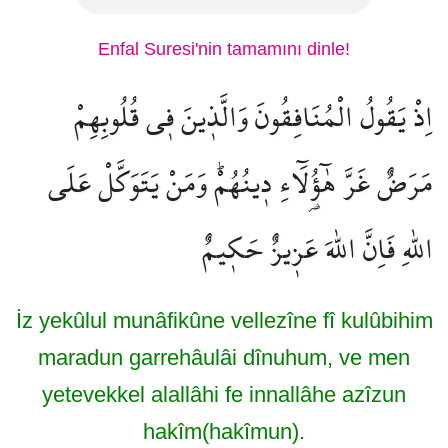
Enfal Suresi'nin tamamını dinle!
اِذْ يَقُولُ الْمُنَافِقُونَ وَالَّذ۪ينَ ف۪ي قُلُوبِهِمْ
مَرَضٌ غَرَّ هٰٓؤُ۬لَٓاءِ د۪ينُهُمْۜ وَمَنْ يَتَوَكَّلْ عَلَى
اللّٰهِ فَاِنَّ اللّٰهَ عَز۪يزٌ حَك۪يمٌ
İz yekûlul munâfikûne vellezîne fî kulûbihim
maradun garrehâulâi dînuhum, ve men
yetevekkel alallâhi fe innallâhe azîzun
hakîm(hakîmun).