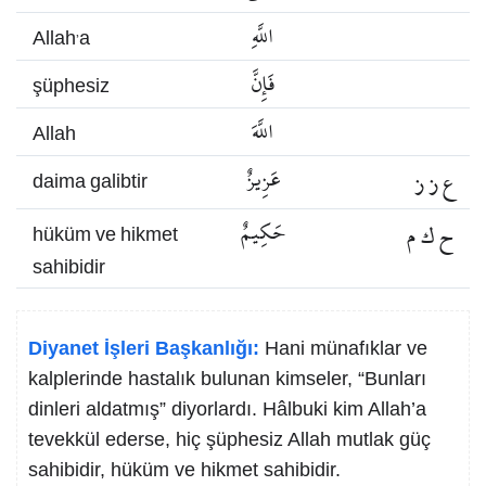
اللَّهِ
Allah’a
فَإِنَّ
şüphesiz
اللَّهَ
Allah
ع ز ز
عَزِيزٌ
daima galibtir
ح ك م
حَكِيمٌ
hüküm ve hikmet
sahibidir
Diyanet İşleri Başkanlığı:
Hani münafıklar ve
kalplerinde hastalık bulunan kimseler, “Bunları
dinleri aldatmış” diyorlardı. Hâlbuki kim Allah’a
tevekkül ederse, hiç şüphesiz Allah mutlak güç
sahibidir, hüküm ve hikmet sahibidir.