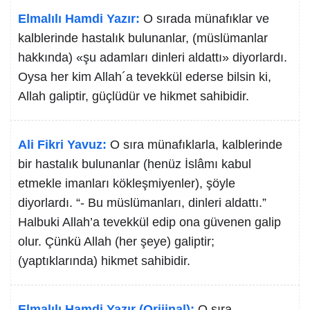
Elmalılı Hamdi Yazır:
O sırada münafıklar ve
kalblerinde hastalık bulunanlar, (müslümanlar
hakkında) «şu adamları dinleri aldattı» diyorlardı.
Oysa her kim Allah´a tevekkül ederse bilsin ki,
Allah galiptir, güçlüdür ve hikmet sahibidir.
Ali Fikri Yavuz:
O sıra münafıklarla, kalblerinde
bir hastalık bulunanlar (henüz İslâmı kabul
etmekle imanları kökleşmiyenler), şöyle
diyorlardı. “- Bu müslümanları, dinleri aldattı.”
Halbuki Allah’a tevekkül edip ona güvenen galip
olur. Çünkü Allah (her şeye) galiptir;
(yaptıklarında) hikmet sahibidir.
Elmalılı Hamdi Yazır (Orijinal):
O sıra