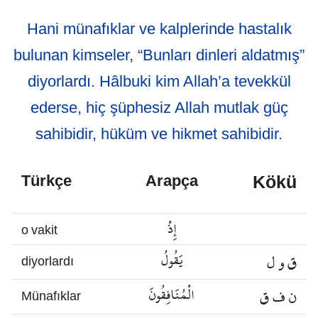
Hani münafıklar ve kalplerinde hastalık
bulunan kimseler, “Bunları dinleri aldatmış”
diyorlardı. Hâlbuki kim Allah’a tevekkül
ederse, hiç şüphesiz Allah mutlak güç
sahibidir, hüküm ve hikmet sahibidir.
Kökü
Türkçe
Arapça
إِذْ
o vakit
ق و ل
يَقُولُ
diyorlardı
ن ف ق
الْمُنَافِقُونَ
Münafıklar