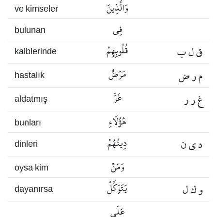
وَالَّذِينَ
ve kimseler
فِي
bulunan
ق ل ب
قُلُوبِهِمْ
kalblerinde
م ر ض
مَرَضٌ
hastalık
غ ر ر
غَرَّ
aldatmış
هَٰؤُلَاءِ
bunları
د ي ن
دِينُهُمْ
dinleri
وَمَنْ
oysa kim
و ك ل
يَتَوَكَّلْ
dayanırsa
عَلَى