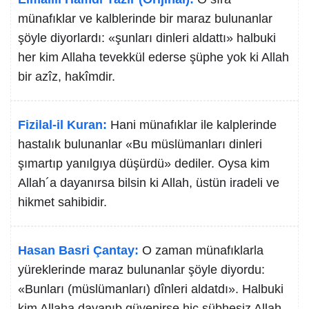
münafıklar ve kalblerinde bir maraz bulunanlar
şöyle diyorlardı: «şunları dinleri aldattı» halbuki
her kim Allaha tevekkül ederse şüphe yok ki Allah
bir azîz, hakîmdir.
Fizilal-il Kuran:
Hani münafıklar ile kalplerinde
hastalık bulunanlar «Bu müslümanları dinleri
şımartıp yanılgıya düşürdü» dediler. Oysa kim
Allah´a dayanırsa bilsin ki Allah, üstün iradeli ve
hikmet sahibidir.
Hasan Basri Çantay:
O zaman münafıklarla
yüreklerinde maraz bulunanlar şöyle diyordu:
«Bunları (müslümanları) dînleri aldatdı». Halbuki
kim Allaha dayanıb güvenirse hiç şübhesiz Allah