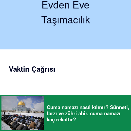
Evden Eve
Taşımacılık
Vaktin Çağrısı
Cuma namazı nasıl kılınır? Sünneti,
farzı ve zühri ahir, cuma namazı
kaç rekattır?