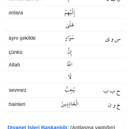
إِلَيْهِمْ
onlara
عَلَىٰ
س و ي
سَوَاءٍ
aynı şekilde
إِنَّ
çünkü
اللَّهَ
Allah
لَا
ح ب ب
يُحِبُّ
sevmez
خ و ن
الْخَائِنِينَ
hainleri
Diyanet İşleri Başkanlığı:
(Antlaşma yaptığın)