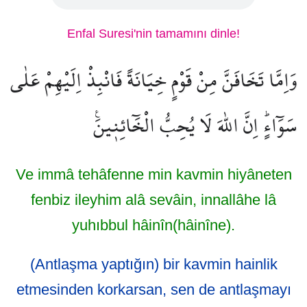
Enfal Suresi'nin tamamını dinle!
وَاِمَّا تَخَافَنَّ مِنْ قَوْمٍ خِيَانَةً فَانْبِذْ اِلَيْهِمْ عَلٰى
سَوَٓاءٍۜ اِنَّ اللّٰهَ لَا يُحِبُّ الْخَٓائِن۪ينَ۟
Ve immâ tehâfenne min kavmin hiyâneten
fenbiz ileyhim alâ sevâin, innallâhe lâ
yuhıbbul hâinîn(hâinîne).
(Antlaşma yaptığın) bir kavmin hainlik
etmesinden korkarsan, sen de antlaşmayı