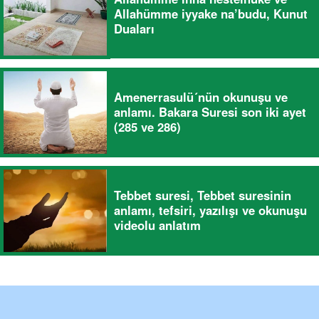
Allahümme iyyake na’budu, Kunut
Duaları
Amenerrasulü´nün okunuşu ve
anlamı. Bakara Suresi son iki ayet
(285 ve 286)
Tebbet suresi, Tebbet suresinin
anlamı, tefsiri, yazılışı ve okunuşu
videolu anlatım