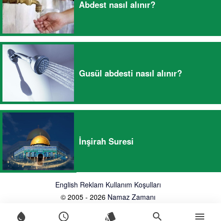
Abdest nasıl alınır?
Gusül abdesti nasıl alınır?
İnşirah Suresi
English
Reklam
Kullanım Koşulları
© 2005 - 2026
Namaz Zamanı
water_drop
schedule
style
search
menu