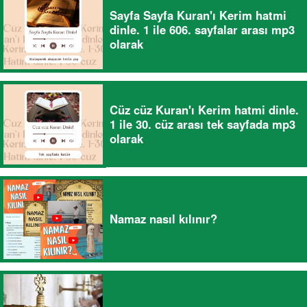
Sayfa Sayfa Kuran'ı Kerim hatmi
dinle. 1 ile 606. sayfalar arası mp3
olarak
Cüz cüz Kuran'ı Kerim hatmi dinle.
1 ile 30. cüz arası tek sayfada mp3
olarak
Namaz nasıl kılınır?