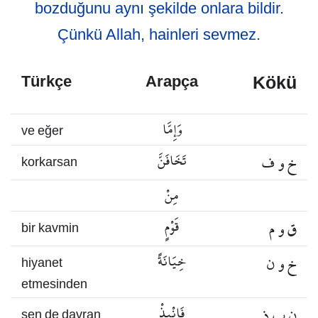
bozduğunu aynı şekilde onlara bildir.
Çünkü Allah, hainleri sevmez.
Kökü
Türkçe
Arapça
وَإِمَّا
ve eğer
خ و ف
تَخَافَنَّ
korkarsan
مِنْ
ق و م
قَوْمٍ
bir kavmin
خ و ن
خِيَانَةً
hiyanet
etmesinden
ن ب ذ
فَانْبِذْ
sen de davran