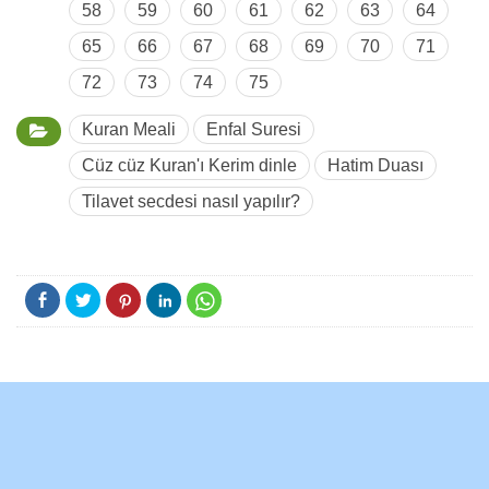
58
59
60
61
62
63
64
65
66
67
68
69
70
71
72
73
74
75
Kuran Meali
Enfal Suresi
Cüz cüz Kuran'ı Kerim dinle
Hatim Duası
Tilavet secdesi nasıl yapılır?