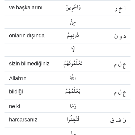
ا خ ر
وَاخَرِينَ
ve başkalarını
مِنْ
د و ن
دُونِهِمْ
onların dışında
لَا
ع ل م
تَعْلَمُونَهُمُ
sizin bilmediğiniz
اللَّهُ
Allah’ın
ع ل م
يَعْلَمُهُمْ
bildiği
وَمَا
ne ki
ن ف ق
تُنْفِقُوا
harcarsanız
مِنْ