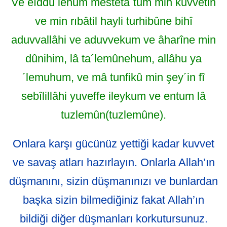
Ve eıddû lehum mesteta´tum min kuvvetin
ve min rıbâtil hayli turhibûne bihî
aduvvallâhi ve aduvvekum ve âharîne min
dûnihim, lâ ta´lemûnehum, allâhu ya
´lemuhum, ve mâ tunfikû min şey´in fî
sebîlillâhi yuveffe ileykum ve entum lâ
tuzlemûn(tuzlemûne).
Onlara karşı gücünüz yettiği kadar kuvvet
ve savaş atları hazırlayın. Onlarla Allah’ın
düşmanını, sizin düşmanınızı ve bunlardan
başka sizin bilmediğiniz fakat Allah’ın
bildiği diğer düşmanları korkutursunuz.