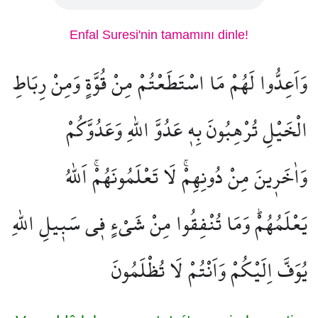
Enfal Suresi'nin tamamını dinle!
وَاَعِدُّوا لَهُمْ مَا اسْتَطَعْتُمْ مِنْ قُوَّةٍ وَمِنْ رِبَاطِ
الْخَيْلِ تُرْهِبُونَ بِه۪ عَدُوَّ اللّٰهِ وَعَدُوَّكُمْ
وَاٰخَر۪ينَ مِنْ دُونِهِمْۚ لَا تَعْلَمُونَهُمْۚ اَللّٰهُ
يَعْلَمُهُمْۜ وَمَا تُنْفِقُوا مِنْ شَيْءٍ ف۪ي سَب۪يلِ اللّٰهِ
يُوَفَّ اِلَيْكُمْ وَاَنْتُمْ لَا تُظْلَمُونَ