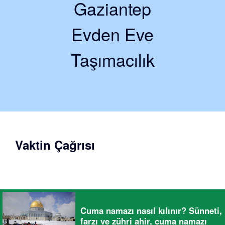
Gaziantep
Evden Eve
Taşımacılık
Vaktin Çağrısı
Cuma namazı nasıl kılınır? Sünneti,
farzı ve zühri ahir, cuma namazı