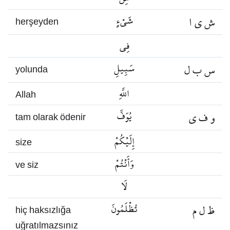
ش ي ا
شَيْءٍ
herşeyden
فِي
س ب ل
سَبِيلِ
yolunda
اللَّهِ
Allah
و ف ي
يُوَفَّ
tam olarak ödenir
إِلَيْكُمْ
size
وَأَنْتُمْ
ve siz
لَا
ظ ل م
تُظْلَمُونَ
hiç haksızlığa
uğratılmazsınız