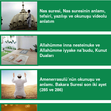
Nas suresi, Nas suresinin anlamı,
tefsiri, yazılışı ve okunuşu videolu
anlatım
Allahümme inna nesteinuke ve
Allahümme iyyake na’budu, Kunut
Duaları
Amenerrasulü´nün okunuşu ve
anlamı. Bakara Suresi son iki ayet
(285 ve 286)