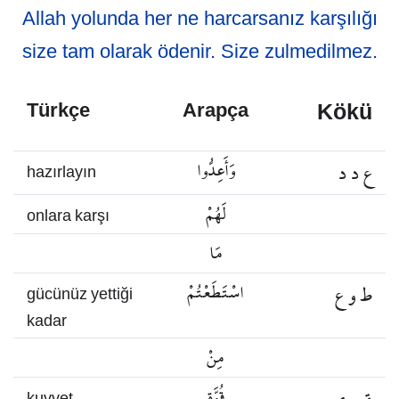
Allah yolunda her ne harcarsanız karşılığı
size tam olarak ödenir. Size zulmedilmez.
Kökü
Türkçe
Arapça
ع د د
وَأَعِدُّوا
hazırlayın
لَهُمْ
onlara karşı
مَا
ط و ع
اسْتَطَعْتُمْ
gücünüz yettiği
kadar
مِنْ
قُوَّةٍ