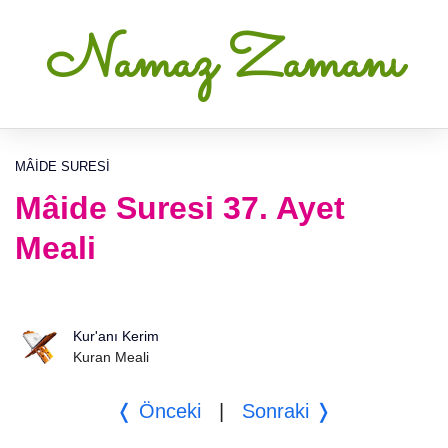
Namaz Zamanı
MÂIDE SURESI
Mâide Suresi 37. Ayet
Meali
Kur'anı Kerim
Kuran Meali
❬ Önceki
|
Sonraki ❭