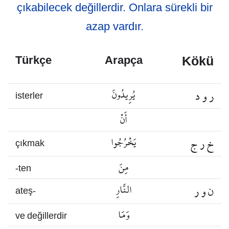
çıkabilecek değillerdir. Onlara sürekli bir
azap vardır.
Kökü
Türkçe
Arapça
ر و د
يُرِيدُونَ
isterler
أَنْ
خ ر ج
يَخْرُجُوا
çıkmak
مِنَ
-ten
ن و ر
النَّارِ
ateş-
وَمَا
ve değillerdir