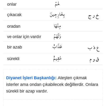
هُمْ
onlar
خ ر ج
بِخَارِجِينَ
çıkacak
مِنْهَا
oradan
وَلَهُمْ
ve onlar için vardır
ع ذ ب
عَذَابٌ
bir azab
ق و م
مُقِيمٌ
sürekli
Diyanet İşleri Başkanlığı:
Ateşten çıkmak
isterler ama ondan çıkabilecek değillerdir. Onlara
sürekli bir azap vardır.