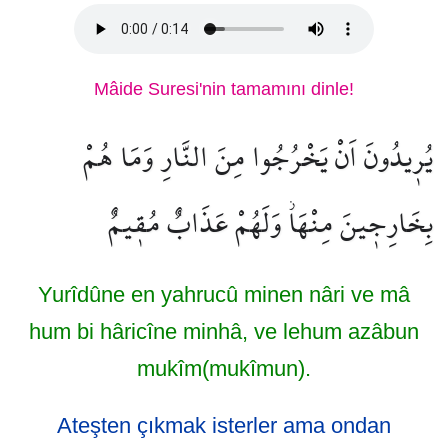
Mâide Suresi'nin tamamını dinle!
يُر۪يدُونَ اَنْ يَخْرُجُوا مِنَ النَّارِ وَمَا هُمْ
بِخَارِج۪ينَ مِنْهَاۘ وَلَهُمْ عَذَابٌ مُق۪يمٌ
Yurîdûne en yahrucû minen nâri ve mâ
hum bi hâricîne minhâ, ve lehum azâbun
mukîm(mukîmun).
Ateşten çıkmak isterler ama ondan