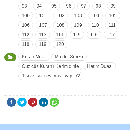
93
94
95
96
97
98
99
100
101
102
103
104
105
106
107
108
109
110
111
112
113
114
115
116
117
118
119
120
Kuran Meali
Mâide Suresi
Cüz cüz Kuran'ı Kerim dinle
Hatim Duası
Tilavet secdesi nasıl yapılır?