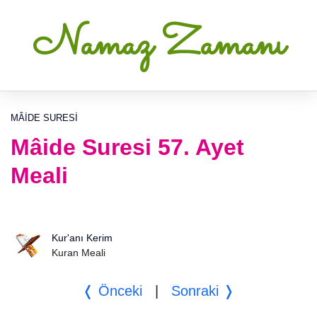
Namaz Zamanı
MÂIDE SURESI
Mâide Suresi 57. Ayet
Meali
Kur'anı Kerim
Kuran Meali
❬ Önceki
|
Sonraki ❭