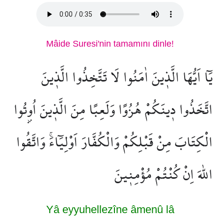
Mâide Suresi'nin tamamını dinle!
يَٓا اَيُّهَا الَّذ۪ينَ اٰمَنُوا لَا تَتَّخِذُوا الَّذ۪ينَ
اتَّخَذُوا د۪ينَكُمْ هُزُوًا وَلَعِبًا مِنَ الَّذ۪ينَ اُو۫تُوا
الْكِتَابَ مِنْ قَبْلِكُمْ وَالْكُفَّارَ اَوْلِيَٓاءَۚ وَاتَّقُوا
اللّٰهَ اِنْ كُنْتُمْ مُؤْمِن۪ينَ
Yâ eyyuhellezîne âmenû lâ