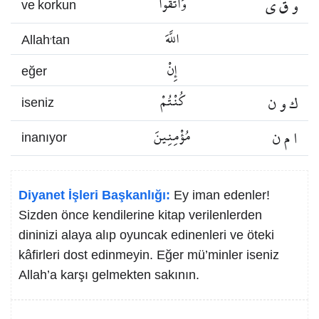
و ق ي
وَاتَّقُوا
ve korkun
اللَّهَ
Allah’tan
إِنْ
eğer
ك و ن
كُنْتُمْ
iseniz
ا م ن
مُؤْمِنِينَ
inanıyor
Diyanet İşleri Başkanlığı:
Ey iman edenler!
Sizden önce kendilerine kitap verilenlerden
dininizi alaya alıp oyuncak edinenleri ve öteki
kâfirleri dost edinmeyin. Eğer mü’minler iseniz
Allah’a karşı gelmekten sakının.