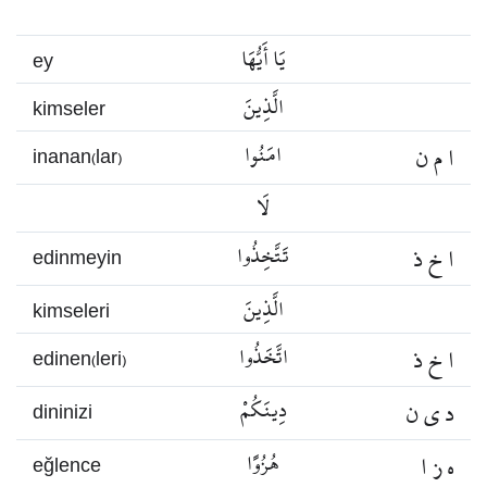
يَا أَيُّهَا
ey
الَّذِينَ
kimseler
ا م ن
امَنُوا
inanan(lar)
لَا
ا خ ذ
تَتَّخِذُوا
edinmeyin
الَّذِينَ
kimseleri
ا خ ذ
اتَّخَذُوا
edinen(leri)
د ي ن
دِينَكُمْ
dininizi
ه ز ا
هُزُوًا
eğlence