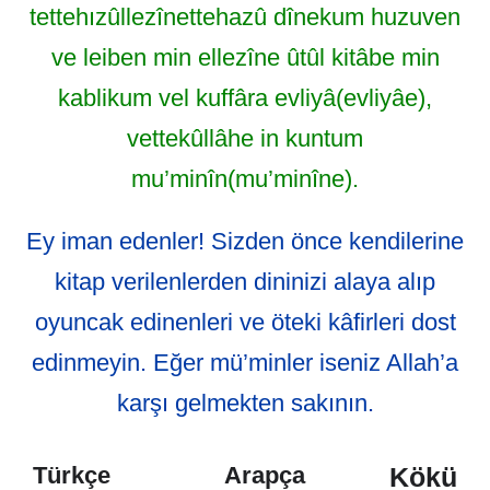
tettehızûllezînettehazû dînekum huzuven
ve leiben min ellezîne ûtûl kitâbe min
kablikum vel kuffâra evliyâ(evliyâe),
vettekûllâhe in kuntum
mu’minîn(mu’minîne).
Ey iman edenler! Sizden önce kendilerine
kitap verilenlerden dininizi alaya alıp
oyuncak edinenleri ve öteki kâfirleri dost
edinmeyin. Eğer mü’minler iseniz Allah’a
karşı gelmekten sakının.
Kökü
Türkçe
Arapça