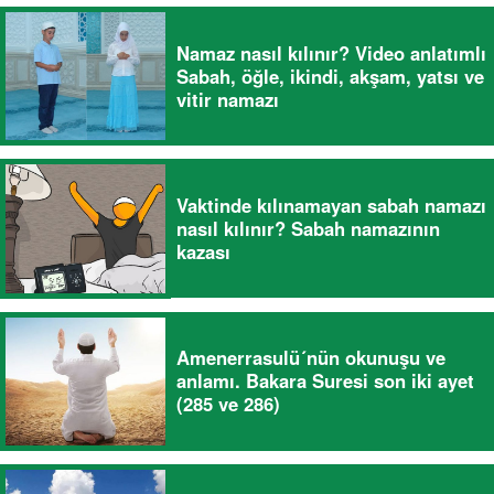
Namaz nasıl kılınır? Video anlatımlı
Sabah, öğle, ikindi, akşam, yatsı ve
vitir namazı
Vaktinde kılınamayan sabah namazı
nasıl kılınır? Sabah namazının
kazası
Amenerrasulü´nün okunuşu ve
anlamı. Bakara Suresi son iki ayet
(285 ve 286)