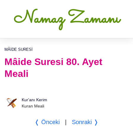
Namaz Zamanı
MÂIDE SURESI
Mâide Suresi 80. Ayet
Meali
Kur'anı Kerim
Kuran Meali
❬ Önceki
|
Sonraki ❭