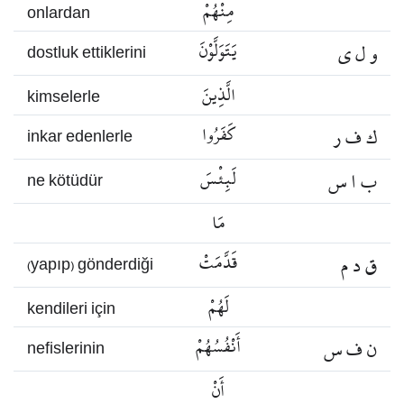
مِنْهُمْ
onlardan
و ل ي
يَتَوَلَّوْنَ
dostluk ettiklerini
الَّذِينَ
kimselerle
ك ف ر
كَفَرُوا
inkar edenlerle
ب ا س
لَبِئْسَ
ne kötüdür
مَا
ق د م
قَدَّمَتْ
(yapıp) gönderdiği
لَهُمْ
kendileri için
ن ف س
أَنْفُسُهُمْ
nefislerinin
أَنْ