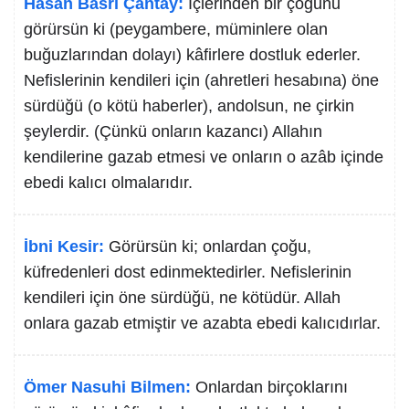
Hasan Basri Çantay:
İçlerinden bir çoğunu
görürsün ki (peygambere, müminlere olan
buğuzlarından dolayı) kâfirlere dostluk ederler.
Nefislerinin kendileri için (ahretleri hesabına) öne
sürdüğü (o kötü haberler), andolsun, ne çirkin
şeylerdir. (Çünkü onların kazancı) Allahın
kendilerine gazab etmesi ve onların o azâb içinde
ebedi kalıcı olmalarıdır.
İbni Kesir:
Görürsün ki; onlardan çoğu,
küfredenleri dost edinmektedirler. Nefislerinin
kendileri için öne sürdüğü, ne kötüdür. Allah
onlara gazab etmiştir ve azabta ebedi kalıcıdırlar.
Ömer Nasuhi Bilmen:
Onlardan birçoklarını