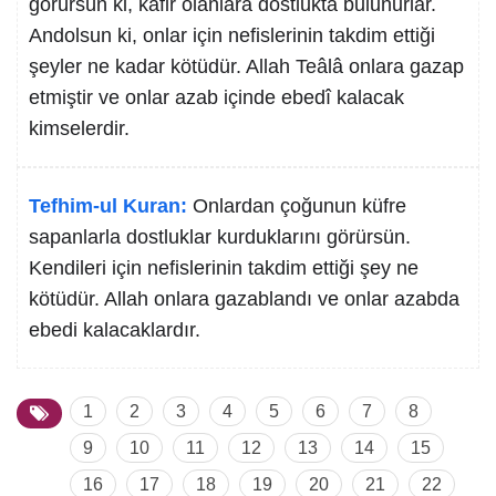
görürsün ki, kâfir olanlara dostlukta bulunurlar.
Andolsun ki, onlar için nefislerinin takdim ettiği
şeyler ne kadar kötüdür. Allah Teâlâ onlara gazap
etmiştir ve onlar azab içinde ebedî kalacak
kimselerdir.
Tefhim-ul Kuran:
Onlardan çoğunun küfre
sapanlarla dostluklar kurduklarını görürsün.
Kendileri için nefislerinin takdim ettiği şey ne
kötüdür. Allah onlara gazablandı ve onlar azabda
ebedi kalacaklardır.
1
2
3
4
5
6
7
8
9
10
11
12
13
14
15
16
17
18
19
20
21
22