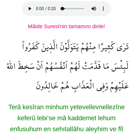
Mâide Suresi'nin tamamını dinle!
تَرٰى كَث۪يرًا مِنْهُمْ يَتَوَلَّوْنَ الَّذ۪ينَ كَفَرُواۜ
لَبِئْسَ مَا قَدَّمَتْ لَهُمْ اَنْفُسُهُمْ اَنْ سَخِطَ اللّٰهُ
عَلَيْهِمْ وَفِي الْعَذَابِ هُمْ خَالِدُونَ
Terâ kesîran minhum yetevellevnellezîne
keferû lebi’se mâ kaddemet lehum
enfusuhum en sehıtallâhu aleyhim ve fîl