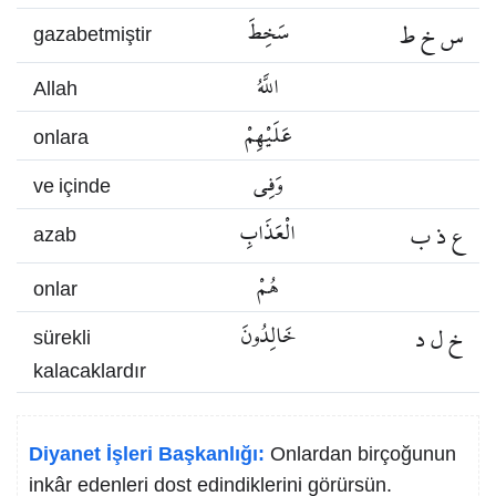
س خ ط
سَخِطَ
gazabetmiştir
اللَّهُ
Allah
عَلَيْهِمْ
onlara
وَفِي
ve içinde
ع ذ ب
الْعَذَابِ
azab
هُمْ
onlar
خ ل د
خَالِدُونَ
sürekli
kalacaklardır
Diyanet İşleri Başkanlığı:
Onlardan birçoğunun
inkâr edenleri dost edindiklerini görürsün.