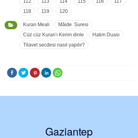
112
113
114
115
116
117
118
119
120
Kuran Meali
Mâide Suresi
Cüz cüz Kuran'ı Kerim dinle
Hatim Duası
Tilavet secdesi nasıl yapılır?
Gaziantep