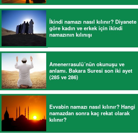
İkindi namazı nasıl kılınır? Diyanete
göre kadın ve erkek için ikindi
namazının kılınışı
Amenerrasulü´nün okunuşu ve
anlamı. Bakara Suresi son iki ayet
(285 ve 286)
Evvabin namazı nasıl kılınır? Hangi
namazdan sonra kaç rekat olarak
kılınır?