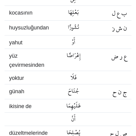
ب ع ل
بَعْلِهَا
kocasının
ن ش ز
نُشُوزًا
huysuzluğundan
أَوْ
yahut
ع ر ض
إِعْرَاضًا
yüz
çevirmesinden
فَلَا
yoktur
ج ن ح
جُنَاحَ
günah
عَلَيْهِمَا
ikisine de
أَنْ
ص ل ح
يُصْلِحَا
düzeltmelerinde