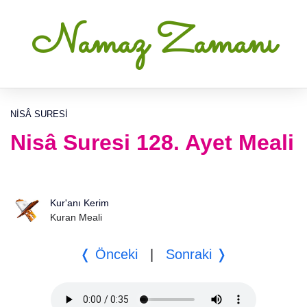
Namaz Zamanı
NISÂ SURESI
Nisâ Suresi 128. Ayet Meali
Kur'anı Kerim
Kuran Meali
❬ Önceki
|
Sonraki ❭