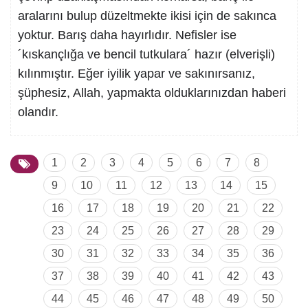
aralarını bulup düzeltmekte ikisi için de sakınca
yoktur. Barış daha hayırlıdır. Nefisler ise
´kıskançlığa ve bencil tutkulara´ hazır (elverişli)
kılınmıştır. Eğer iyilik yapar ve sakınırsanız,
şüphesiz, Allah, yapmakta olduklarınızdan haberi
olandır.
1
2
3
4
5
6
7
8
9
10
11
12
13
14
15
16
17
18
19
20
21
22
23
24
25
26
27
28
29
30
31
32
33
34
35
36
37
38
39
40
41
42
43
44
45
46
47
48
49
50