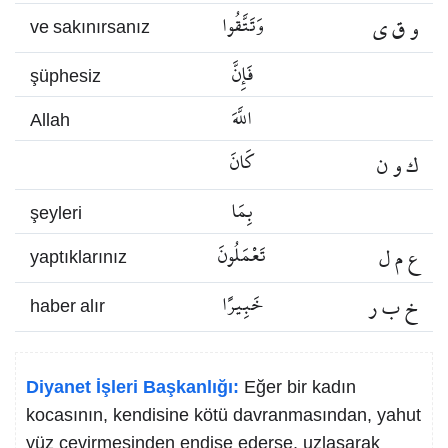
و ق ي
وَتَتَّقُوا
ve sakınırsanız
فَإِنَّ
şüphesiz
اللَّهَ
Allah
ك و ن
كَانَ
بِمَا
şeyleri
ع م ل
تَعْمَلُونَ
yaptıklarınız
خ ب ر
خَبِيرًا
haber alır
Diyanet İşleri Başkanlığı:
Eğer bir kadın
kocasının, kendisine kötü davranmasından, yahut
yüz çevirmesinden endişe ederse, uzlaşarak