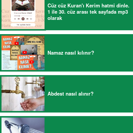
Cüz cüz Kuran'ı Kerim hatmi dinle.
1 ile 30. cüz arası tek sayfada mp3
olarak
Namaz nasıl kılınır?
Abdest nasıl alınır?