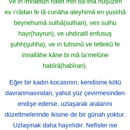
Ve in imraetun hâfet min ba’lihâ nuşûzen
ev ı’râdan fe lâ cunâha aleyhimâ en yuslıhâ
beynehumâ sulhâ(sulhan), ves sulhu
hayr(hayrun), ve uhdıratil enfusuş
şuhh(şuhha), ve in tuhsinû ve tettekû fe
innallâhe kâne bi mâ ta’melûne
habîrâ(habîran).
Eğer bir kadın kocasının, kendisine kötü
davranmasından, yahut yüz çevirmesinden
endişe ederse, uzlaşarak aralarını
düzeltmelerinde ikisine de bir günah yoktur.
Uzlaşmak daha hayırlıdır. Nefisler ise