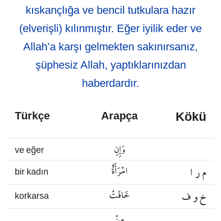
kıskançlığa ve bencil tutkulara hazır
(elverişli) kılınmıştır. Eğer iyilik eder ve
Allah’a karşı gelmekten sakınırsanız,
şüphesiz Allah, yaptıklarınızdan
haberdardır.
Kökü
Türkçe
Arapça
وَإِنِ
ve eğer
م ر ا
امْرَأَةٌ
bir kadın
خ و ف
خَافَتْ
korkarsa
مِنْ