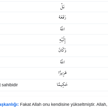
بَلْ
رَفَعَهُ
اللَّهُ
إِلَيْهِ
وَكَانَ
اللَّهُ
عَزِيزًا
حَكِيمًا
 sahibidir
aşkanlığı:
Fakat Allah onu kendisine yükseltmiştir. Allah