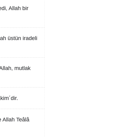
i, Allah bir
ah üstün iradeli
 Allah, mutlak
kim´dir.
e Allah Teâlâ