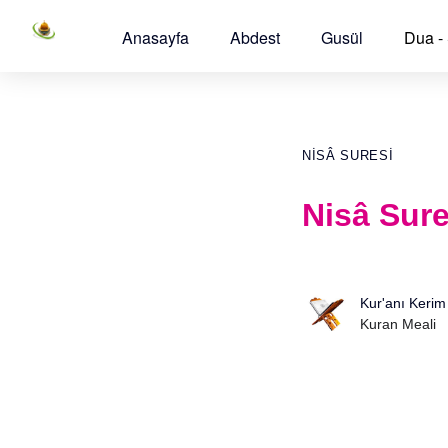
Anasayfa
Abdest
Gusül
Dua -
NISÂ SURESI
Nisâ Sure
Kur'anı Kerim
Kuran Meali