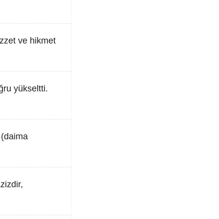
 izzet ve hikmet
ru yükseltti.
z (daima
zizdir,