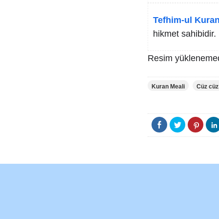
Tefhim-ul Kuran
hikmet sahibidir.
Resim yüklenemed
Kuran Meali
Cüz cüz