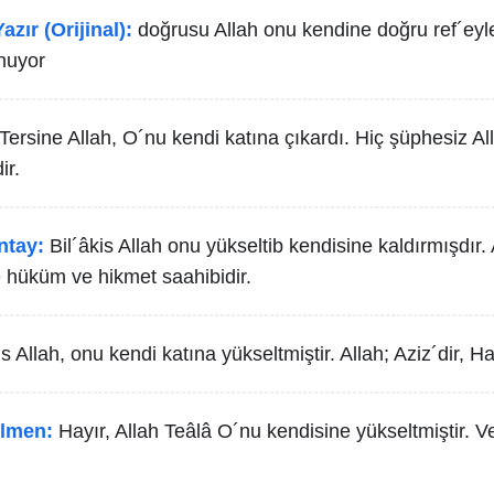
azır (Orijinal):
doğrusu Allah onu kendine doğru ref´eyled
nuyor
Tersine Allah, O´nu kendi katına çıkardı. Hiç şüphesiz All
ir.
ntay:
Bil´âkis Allah onu yükseltib kendisine kaldırmışdır.
e hüküm ve hikmet saahibidir.
is Allah, onu kendi katına yükseltmiştir. Allah; Aziz´dir, Ha
lmen:
Hayır, Allah Teâlâ O´nu kendisine yükseltmiştir. V