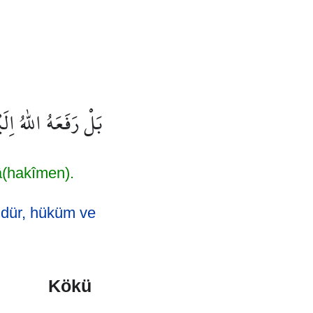
بَلْ رَفَعَهُ اللّٰهُ اِ
â(hakîmen).
lüdür, hüküm ve
Kökü