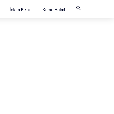
search
İslam Fıkhı
Kuran Hatmi