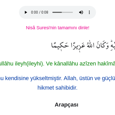
Nisâ Suresi'nin tamamını dinle!
لَيْهِۜ وَكَانَ اللّٰهُ عَز۪يزًا حَك۪يمًا
ullâhu ileyh(ileyhi). Ve kânallâhu azîzen hakîm
u kendisine yükseltmiştir. Allah, üstün ve güç
hikmet sahibidir.
Arapçası