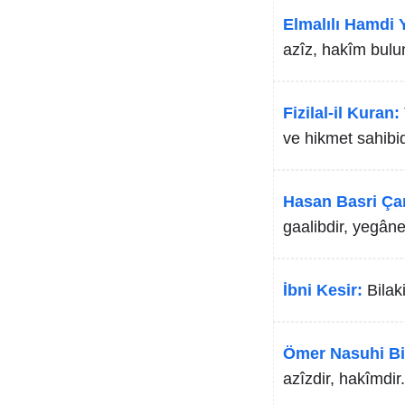
Elmalılı Hamdi Y
azîz, hakîm bulu
Fizilal-il Kuran:
ve hikmet sahibid
Hasan Basri Ça
gaalibdir, yegân
İbni Kesir:
Bilak
Ömer Nasuhi Bi
azîzdir, hakîmdir.