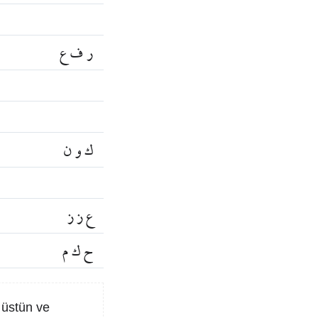
ر ف ع
ك و ن
ع ز ز
ح ك م
, üstün ve