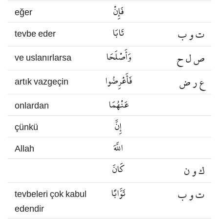
فَإِنْ
eğer
ت و ب
تَابَا
tevbe eder
ص ل ح
وَأَصْلَحَا
ve uslanırlarsa
ع ر ض
فَأَعْرِضُوا
artık vazgeçin
عَنْهُمَا
onlardan
إِنَّ
çünkü
اللَّهَ
Allah
ك و ن
كَانَ
ت و ب
تَوَّابًا
tevbeleri çok kabul
edendir