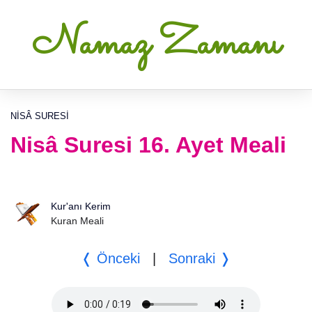
Namaz Zamanı
NISÂ SURESI
Nisâ Suresi 16. Ayet Meali
Kur'anı Kerim
Kuran Meali
❬ Önceki
|
Sonraki ❭