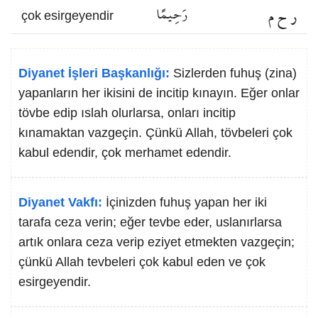
ر ح م
رَحِيمًا
çok esirgeyendir
Diyanet İşleri Başkanlığı:
Sizlerden fuhuş (zina)
yapanların her ikisini de incitip kınayın. Eğer onlar
tövbe edip ıslah olurlarsa, onları incitip
kınamaktan vazgeçin. Çünkü Allah, tövbeleri çok
kabul edendir, çok merhamet edendir.
Diyanet Vakfı:
İçinizden fuhuş yapan her iki
tarafa ceza verin; eğer tevbe eder, uslanırlarsa
artık onlara ceza verip eziyet etmekten vazgeçin;
çünkü Allah tevbeleri çok kabul eden ve çok
esirgeyendir.