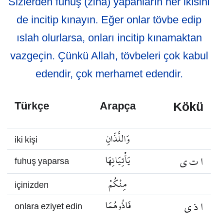
Sizlerden fuhuş (zina) yapanların her ikisini
de incitip kınayın. Eğer onlar tövbe edip
ıslah olurlarsa, onları incitip kınamaktan
vazgeçin. Çünkü Allah, tövbeleri çok kabul
edendir, çok merhamet edendir.
Kökü
Türkçe
Arapça
وَاللَّذَانِ
iki kişi
ا ت ي
يَأْتِيَانِهَا
fuhuş yaparsa
مِنْكُمْ
içinizden
ا ذ ي
فَاذُوهُمَا
onlara eziyet edin