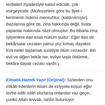
tevbeleri ziyadesiyle kabul edicidir, çok
esirgeyicidir. (Müfessirlere göre bu âyet-i
kerimenin hükmü mensuhtur. (kaldırılmıştır).
Bazılarına göre de, zina hakkında değil, livata
yapanlar hakkında nâzil olmuştur. Bu itibarla zina
işliyenlere dair esas hüküm şudur: Eğer ikisi de
bekârsalar cezaları yalnız yüz kırbaç dayaktır.
Evli iseler taşlamak suretiyle ölüm cezasıdır. Biri
evli ve diğeri bekâr ise, evliye taşla öldürme,
bekâra dayak cezası vardır.)
Elmalılı Hamdi Yazır (Orijinal):
Sizlerden onu
irtikâb edenlerin ikisini de eziyyete koşun eğer
tevbe edib ıslâh olurlarsa onlardan vaz geçin,
çünkü Allah tevvab, rahîm bulunuyor