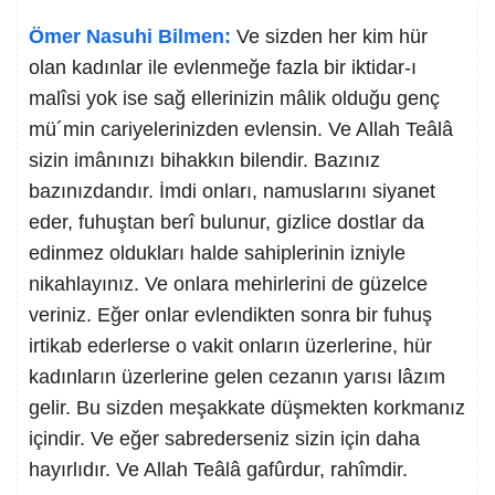
Ömer Nasuhi Bilmen:
Ve sizden her kim hür
olan kadınlar ile evlenmeğe fazla bir iktidar-ı
malîsi yok ise sağ ellerinizin mâlik olduğu genç
mü´min cariyelerinizden evlensin. Ve Allah Teâlâ
sizin imânınızı bihakkın bilendir. Bazınız
bazınızdandır. İmdi onları, namuslarını siyanet
eder, fuhuştan berî bulunur, gizlice dostlar da
edinmez oldukları halde sahiplerinin izniyle
nikahlayınız. Ve onlara mehirlerini de güzelce
veriniz. Eğer onlar evlendikten sonra bir fuhuş
irtikab ederlerse o vakit onların üzerlerine, hür
kadınların üzerlerine gelen cezanın yarısı lâzım
gelir. Bu sizden meşakkate düşmekten korkmanız
içindir. Ve eğer sabrederseniz sizin için daha
hayırlıdır. Ve Allah Teâlâ gafûrdur, rahîmdir.