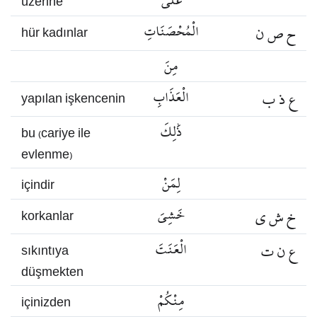
عَلَى
üzerine
ح ص ن
الْمُحْصَنَاتِ
hür kadınlar
مِنَ
ع ذ ب
الْعَذَابِ
yapılan işkencenin
ذَٰلِكَ
bu (cariye ile
evlenme)
لِمَنْ
içindir
خ ش ي
خَشِيَ
korkanlar
ع ن ت
الْعَنَتَ
sıkıntıya
düşmekten
مِنْكُمْ
içinizden