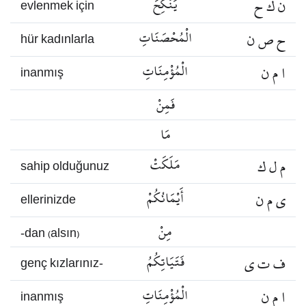
ن ك ح
يَنْكِحَ
evlenmek için
ح ص ن
الْمُحْصَنَاتِ
hür kadınlarla
ا م ن
الْمُؤْمِنَاتِ
inanmış
فَمِنْ
مَا
م ل ك
مَلَكَتْ
sahip olduğunuz
ي م ن
أَيْمَانُكُمْ
ellerinizde
مِنْ
-dan (alsın)
ف ت ي
فَتَيَاتِكُمُ
genç kızlarınız-
ا م ن
الْمُؤْمِنَاتِ
inanmış