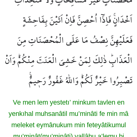
اَخْدَانٍۚ فَاِذَٓا اُحْصِنَّ فَاِنْ اَتَيْنَ بِفَاحِشَةٍ
فَعَلَيْهِنَّ نِصْفُ مَا عَلَى الْمُحْصَنَاتِ مِنَ
الْعَذَابِۜ ذٰلِكَ لِمَنْ خَشِيَ الْعَنَتَ مِنْكُمْۜ وَاَنْ
تَصْبِرُوا خَيْرٌ لَكُمْۜ وَاللّٰهُ غَفُورٌ رَح۪يمٌ۟
Ve men lem yestetı’ minkum tavlen en
yenkıhal muhsanâtil mu’minâti fe min mâ
meleket eymânukum min feteyâtikumul
mu’minât(mu’minâti) vallâhu a’lemu bi