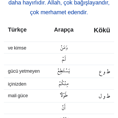
daha hayırlıdır. Allah, çok bağışlayandır,
çok merhamet edendir.
Kökü
Türkçe
Arapça
وَمَنْ
ve kimse
لَمْ
ط و ع
يَسْتَطِعْ
gücü yetmeyen
مِنْكُمْ
içinizden
ط و ل
طَوْلًا
mali güce
أَنْ