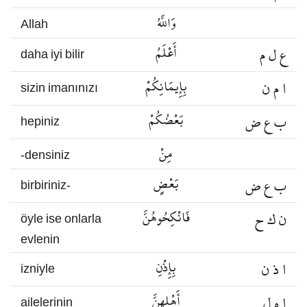
وَاللَّهُ
Allah
ع ل م
أَعْلَمُ
daha iyi bilir
ا م ن
بِإِيمَانِكُمْ
sizin imanınızı
ب ع ض
بَعْضُكُمْ
hepiniz
مِنْ
-densiniz
ب ع ض
بَعْضٍ
birbiriniz-
ن ك ح
فَانْكِحُوهُنَّ
öyle ise onlarla
evlenin
ا ذ ن
بِإِذْنِ
izniyle
ا ه ل
أَهْلِهِنَّ
ailelerinin