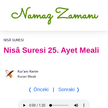
Namaz Zamanı
NISÂ SURESI
Nisâ Suresi 25. Ayet Meali
Kur'anı Kerim
Kuran Meali
❬ Önceki
|
Sonraki ❭