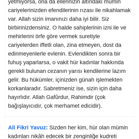
yetmiyorsa, ona da ellerinizin altındaki mümin
cariyelerinizden efendilerinin rızası ile nikahlamak
var. Allah sizin imanınızı daha iyi bilir. Siz
birbirinizdensiniz. O halde sahiplerinin izni ile ve
mehirlerini örfe göre vermek suretiyle
cariyelerden iffetli olan, zina etmeyen, dost da
edinmeyenlerle evlenin. Evlendikten sonra bir
fuhuş yaparlarsa, o vakit hür kadınlar hakkında
gerekli bulunan cezanın yarısı kendilerine lazım
gelir. Bu hükümler, içinizden günah işlemekten
korkanlaradır. Sabretmeniz ise, sizin için daha
hayırlıdır. Allah Gafûrdur, Rahimdir (çok
bağışlayıcıdır, çok merhamet edicidir).
Ali Fikri Yavuz:
Sizden her kim, hür olan mümin
kadınları nikâh edecek bir zenginliğe kudreti