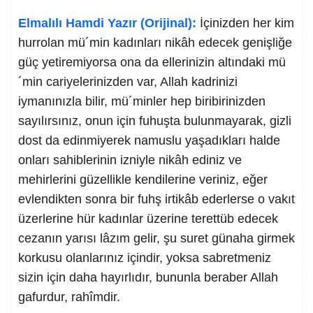
Elmalılı Hamdi Yazır (Orijinal):
İçinizden her kim
hurrolan mü´min kadınları nikâh edecek genişliğe
güç yetiremiyorsa ona da ellerinizin altındaki mü
´min cariyelerinizden var, Allah kadrinizi
iymanınızla bilir, mü´minler hep biribirinizden
sayılırsınız, onun için fuhuşta bulunmayarak, gizli
dost da edinmiyerek namuslu yaşadıkları halde
onları sahiblerinin izniyle nikâh ediniz ve
mehirlerini güzellikle kendilerine veriniz, eğer
evlendikten sonra bir fuhş irtikâb ederlerse o vakıt
üzerlerine hür kadınlar üzerine terettüb edecek
cezanın yarısı lâzım gelir, şu suret günaha girmek
korkusu olanlarınız içindir, yoksa sabretmeniz
sizin için daha hayırlıdır, bununla beraber Allah
gafurdur, rahîmdir.