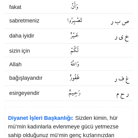
وَأَنْ
fakat
ص ب ر
تَصْبِرُوا
sabretmeniz
خ ي ر
خَيْرٌ
daha iyidir
لَكُمْ
sizin için
وَاللَّهُ
Allah
غ ف ر
غَفُورٌ
bağışlayandır
ر ح م
رَحِيمٌ
esirgeyendir
Diyanet İşleri Başkanlığı:
Sizden kimin, hür
mü’min kadınlarla evlenmeye gücü yetmezse
sahip olduğunuz mü’min genç kızlarınızdan