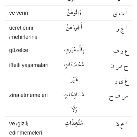
ا ت ي
وَاتُوهُنَّ
ve verin
ا ج ر
أُجُورَهُنَّ
ücretlerini
(mehirlerini)
ع ر ف
بِالْمَعْرُوفِ
güzelce
ح ص ن
مُحْصَنَاتٍ
iffetli yaşamaları
غ ي ر
غَيْرَ
س ف ح
مُسَافِحَاتٍ
zina etmemeleri
وَلَا
ا خ ذ
مُتَّخِذَاتِ
ve (gizli)
edinmemeleri