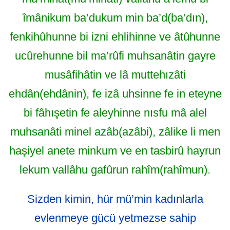
îmânikum ba’dukum min ba’d(ba’dın),
fenkihûhunne bi izni ehlihinne ve âtûhunne
ucûrehunne bil ma’rûfi muhsanâtin gayre
musâfihâtin ve lâ muttehızâti
ehdân(ehdânin), fe izâ uhsinne fe in eteyne
bi fâhışetin fe aleyhinne nısfu mâ alel
muhsanâti minel azâb(azâbi), zâlike li men
haşiyel anete minkum ve en tasbirû hayrun
lekum vallâhu gafûrun rahîm(rahîmun).
Sizden kimin, hür mü’min kadınlarla
evlenmeye gücü yetmezse sahip