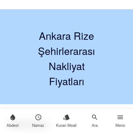
Ankara Rize
Şehirlerarası
Nakliyat
Fiyatları
water_drop
schedule
style
search
menu
Hatim Dinle
Abdest
Namaz
Kuran Meali
Ara
Menü