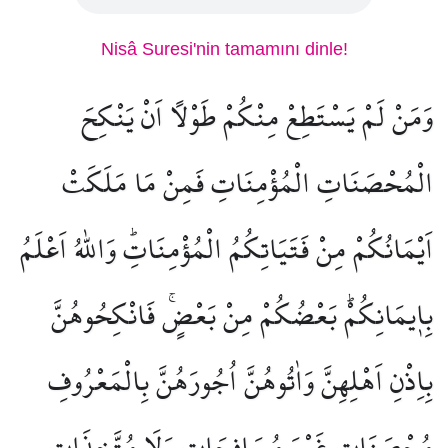
Nisâ Suresi'nin tamamını dinle!
وَمَنْ لَمْ يَسْتَطِعْ مِنْكُمْ طَوْلًا اَنْ يَنْكِحَ
الْمُحْصَنَاتِ الْمُؤْمِنَاتِ فَمِنْ مَا مَلَكَتْ
اَيْمَانُكُمْ مِنْ فَتَيَاتِكُمُ الْمُؤْمِنَاتِۜ وَاللّٰهُ اَعْلَمُ
بِا۪يمَانِكُمْۜ بَعْضُكُمْ مِنْ بَعْضٍۚ فَانْكِحُوهُنَّ
بِاِذْنِ اَهْلِهِنَّ وَاٰتُوهُنَّ اُجُورَهُنَّ بِالْمَعْرُوفِ
مُحْصَنَاتٍ غَيْرَ مُسَافِحَاتٍ وَلَا مُتَّخِذَاتِ