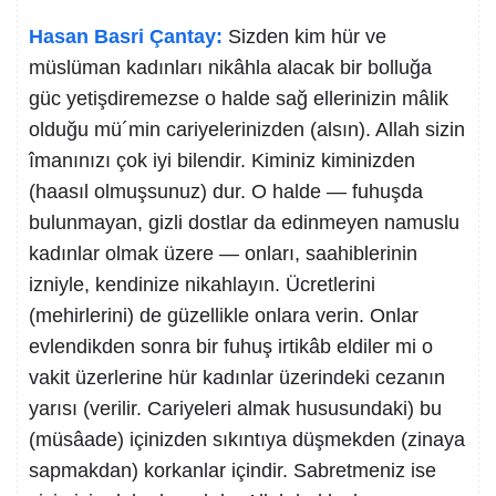
Hasan Basri Çantay:
Sizden kim hür ve
müslüman kadınları nikâhla alacak bir bolluğa
güc yetişdiremezse o halde sağ ellerinizin mâlik
olduğu mü´min cariyelerinizden (alsın). Allah sizin
îmanınızı çok iyi bilendir. Kiminiz kiminizden
(haasıl olmuşsunuz) dur. O halde — fuhuşda
bulunmayan, gizli dostlar da edinmeyen namuslu
kadınlar olmak üzere — onları, saahiblerinin
izniyle, kendinize nikahlayın. Ücretlerini
(mehirlerini) de güzellikle onlara verin. Onlar
evlendikden sonra bir fuhuş irtikâb eldiler mi o
vakit üzerlerine hür kadınlar üzerindeki cezanın
yarısı (verilir. Cariyeleri almak hususundaki) bu
(müsâade) içinizden sıkıntıya düşmekden (zinaya
sapmakdan) korkanlar içindir. Sabretmeniz ise