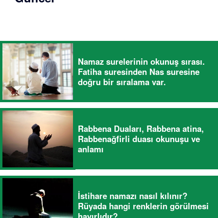
Namaz surelerinin okunuş sırası.
Fatiha suresinden Nas suresine
doğru bir sıralama var.
Rabbena Duaları, Rabbena atina,
Rabbenağfirli duası okunuşu ve
anlamı
İstihare namazı nasıl kılınır?
Rüyada hangi renklerin görülmesi
hayırlıdır?