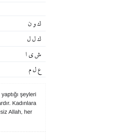
ك و ن
ك ل ل
ش ي ا
ع ل م
 yaptığı şeyleri
rdır. Kadınlara
siz Allah, her