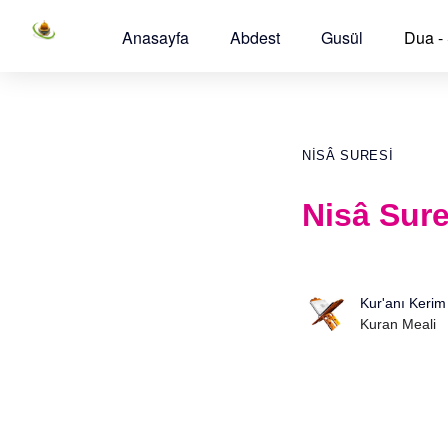
Anasayfa
Abdest
Gusül
Dua -
NISÂ SURESI
Nisâ Sure
Kur'anı Kerim
Kuran Meali