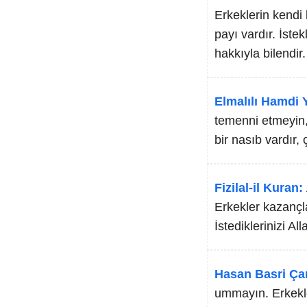
Erkeklerin kendi 
payı vardır. İste
hakkıyla bilendir.
Elmalılı Hamdi Y
temenni etmeyin,
bir nasıb vardır,
Fizilal-il Kuran:
Erkekler kazançla
İstediklerinizi Al
Hasan Basri Ça
ummayın. Erkekle