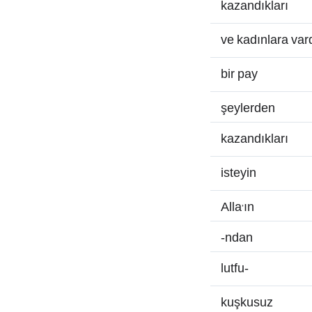
kazandıkları
ve kadınlara var
bir pay
şeylerden
kazandıkları
isteyin
Alla’ın
-ndan
lutfu-
kuşkusuz