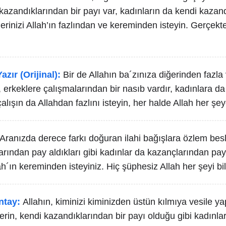
kazandıklarından bir payı var, kadınların da kendi kazand
klerinizi Allah’ın fazlından ve kereminden isteyin. Gerçekt
azır (Orijinal):
Bir de Allahın ba´zınıza diğerinden fazla 
 erkeklere çalışmalarından bir nasıb vardır, kadınlara d
 çalışın da Allahdan fazlını isteyin, her halde Allah her ş
Aranızda derece farkı doğuran ilahi bağışlara özlem bes
rından pay aldıkları gibi kadınlar da kazançlarından pay a
lah´ın kereminden isteyiniz. Hiç şüphesiz Allah her şeyi bili
ntay:
Allahın, kiminizi kiminizden üstün kılmıya vesile ya
rin, kendi kazandıklarından bir payı olduğu gibi kadınlar