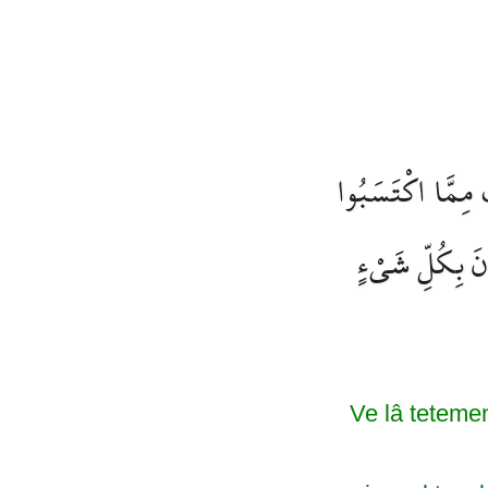
ٌ مِمَّا اكْتَسَبُوا
انَ بِكُلِّ شَيْءٍ
Ve lâ tetemen