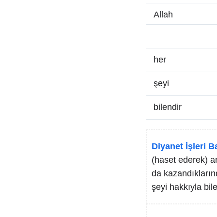
Allah
her
şeyi
bilendir
Diyanet İşleri B
(haset ederek) a
da kazandıklarınd
şeyi hakkıyla bile