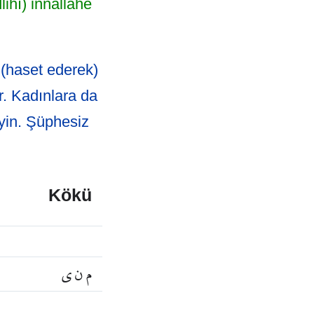
ihî) innallâhe
i (haset ederek)
r. Kadınlara da
eyin. Şüphesiz
Kökü
م ن ي