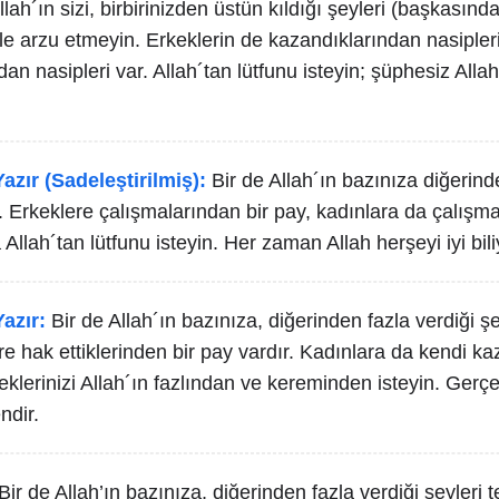
llah´ın sizi, birbirinizden üstün kıldığı şeyleri (başkasınd
e arzu etmeyin. Erkeklerin de kazandıklarından nasipleri
an nasipleri var. Allah´tan lütfunu isteyin; şüphesiz Allah
azır (Sadeleştirilmiş):
Bir de Allah´ın bazınıza diğerind
. Erkeklere çalışmalarından bir pay, kadınlara da çalışma
 Allah´tan lütfunu isteyin. Her zaman Allah herşeyi iyi bili
azır:
Bir de Allah´ın bazınıza, diğerinden fazla verdiği ş
e hak ettiklerinden bir pay vardır. Kadınlara da kendi k
steklerinizi Allah´ın fazlından ve kereminden isteyin. Gerç
ndir.
Bir de Allah’ın bazınıza, diğerinden fazla verdiği şeyleri