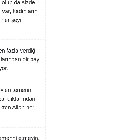
a olup da sizde
 var, kadınların
 her şeyi
en fazla verdiği
larından bir pay
yor.
eyleri temenni
azandıklarından
ekten Allah her
 temenni etmeyin.