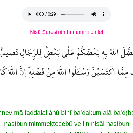
Nisâ Suresi'nin tamamını dinle!
 فَضَّلَ اللّٰهُ بِه۪ بَعْضَكُمْ عَلٰى بَعْضٍۜ لِلرِّجَالِ نَص۪يب
مِمَّا اكْتَسَبْنَۜ وَسْـَٔلُوا اللّٰهَ مِنْ فَضْلِه۪ۜ اِنَّ اللّٰهَ كَ
nev mâ faddalallâhû bihî ba’dakum alâ ba’d(ba’dı
nasîbun mimmektesebû ve lin nisâi nasîbun