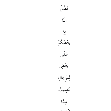
فَضَّلَ
اللَّهُ
بِهِ
بَعْضَكُمْ
عَلَىٰ
بَعْضٍ
لِلرِّجَالِ
نَصِيبٌ
مِمَّا