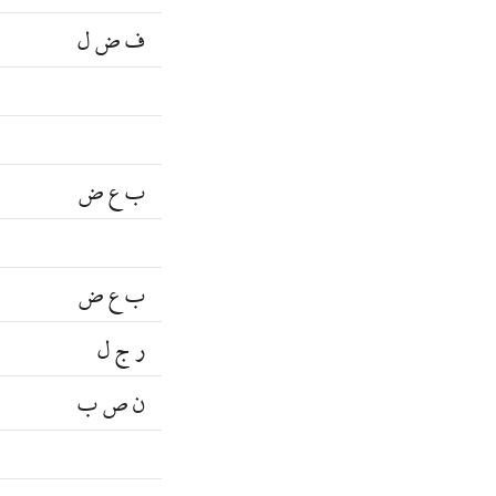
ف ض ل
ب ع ض
ب ع ض
ر ج ل
ن ص ب