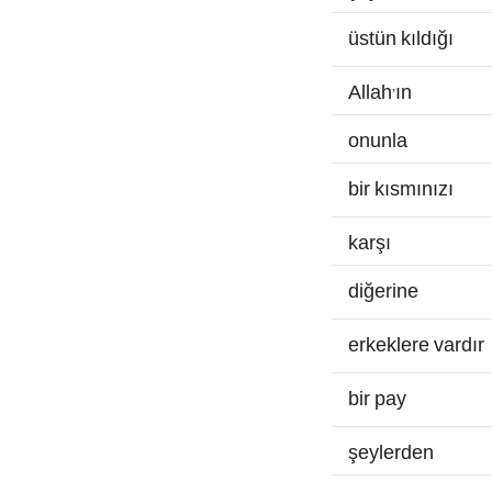
üstün kıldığı
Allah’ın
onunla
bir kısmınızı
karşı
diğerine
erkeklere vardır
bir pay
şeylerden