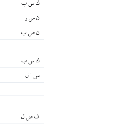
ك س ب
ن س و
ن ص ب
ك س ب
س ا ل
ف ض ل