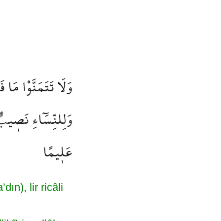
وَلَا تَتَمَنَّوْا مَا
وَلِلنِّسَٓاءِ نَص۪يبٌ 
عَل۪يمًا
n), lir ricâli