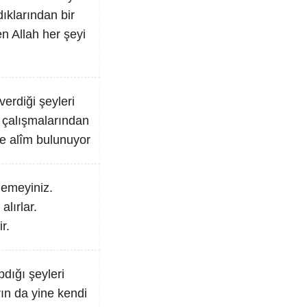
ıklarından bir
en Allah her şeyi
verdiği şeyleri
a çalışmalarından
eye alîm bulunuyor
lemeyiniz.
lırlar.
r.
pdığı şeyleri
ın da yine kendi