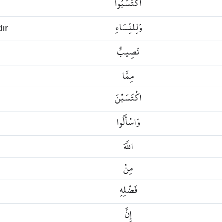
اكْتَسَبُوا
وَلِلنِّسَاءِ
dır
نَصِيبٌ
مِمَّا
اكْتَسَبْنَ
وَاسْأَلُوا
اللَّهَ
مِنْ
فَضْلِهِ
إِنَّ