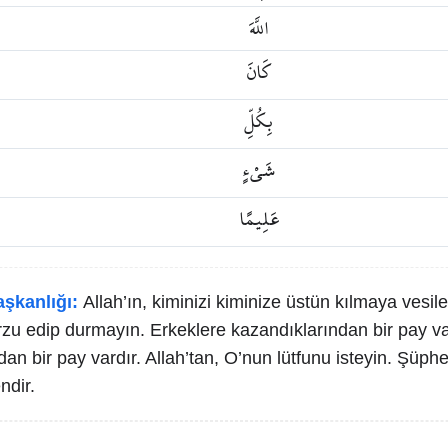
اللَّهَ
كَانَ
بِكُلِّ
شَيْءٍ
عَلِيمًا
aşkanlığı:
Allah’ın, kiminizi kiminize üstün kılmaya vesile
rzu edip durmayın. Erkeklere kazandıklarından bir pay va
an bir pay vardır. Allah’tan, O’nun lütfunu isteyin. Şüphe
ndir.