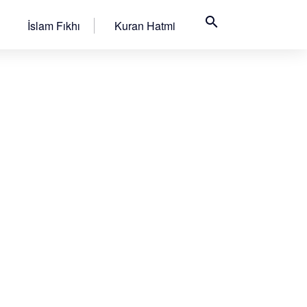
search
İslam Fıkhı
Kuran Hatmi