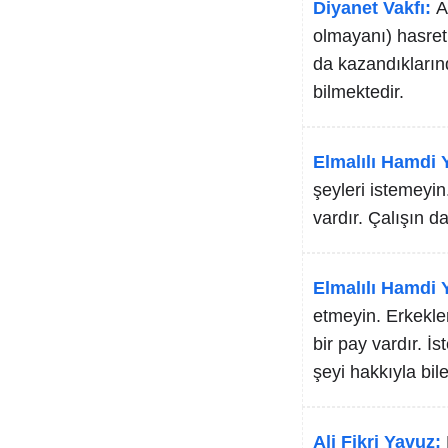
Diyanet Vakfı:
A
olmayanı) hasretl
da kazandıklarınd
bilmektedir.
Elmalılı Hamdi Y
şeyleri istemeyin
vardır. Çalışın da
Elmalılı Hamdi Y
etmeyin. Erkekler
bir pay vardır. İ
şeyi hakkıyla bile
Ali Fikri Yavuz: