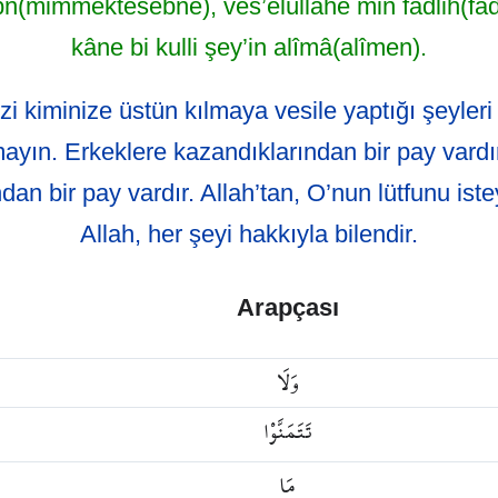
mimmektesebne), ves’elûllâhe min fadlih(fadl
kâne bi kulli şey’in alîmâ(alîmen).
izi kiminize üstün kılmaya vesile yaptığı şeyler
ayın. Erkeklere kazandıklarından bir pay vardı
dan bir pay vardır. Allah’tan, O’nun lütfunu ist
Allah, her şeyi hakkıyla bilendir.
Arapçası
وَلَا
تَتَمَنَّوْا
مَا