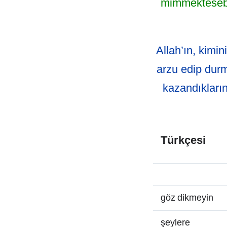
mimmektesebn(
Allah’ın, kimin
arzu edip durm
kazandıkların
Türkçesi
göz dikmeyin
şeylere