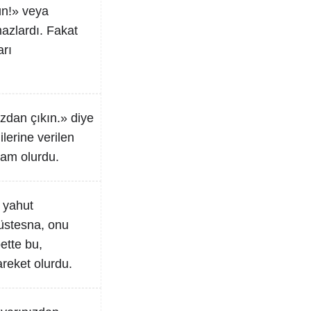
ün!» veya
mazlardı. Fakat
arı
ızdan çıkın.» diye
lerine verilen
lam olurdu.
, yahut
müstesna, onu
ette bu,
areket olurdu.