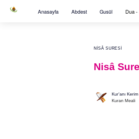
Anasayfa
Abdest
Gusül
Dua -
NISÂ SURESI
Nisâ Sure
Kur'anı Kerim
Kuran Meali