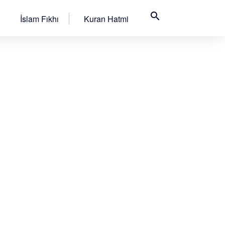
search
İslam Fıkhı
Kuran Hatmi