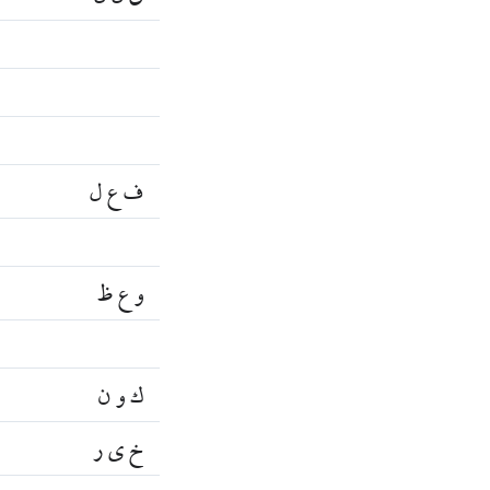
ف ع ل
و ع ظ
ك و ن
خ ي ر