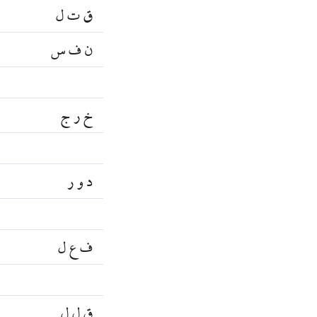
ق ت ل
ن ف س
خ ر ج
د و ر
ف ع ل
ق ل ل