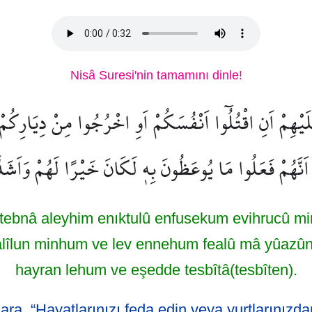
Nisâ Suresi'nin tamamını dinle!
عَلَيْهِمْ اَنِ اقْتُلُٓوا اَنْفُسَكُمْ اَوِ اخْرُجُوا مِنْ دِيَارِكُمْ 
 اَنَّهُمْ فَعَلُوا مَا يُوعَظُونَ بِه۪ لَكَانَ خَيْرًا لَهُمْ وَاَشَدَّ
tebnâ aleyhim enıktulû enfusekum evihrucû m
kalîlun minhum ve lev ennehum fealû mâ yûazûn
hayran lehum ve eşedde tesbîtâ(tesbîten).
ara, “Hayatlarınızı feda edin veya yurtlarınızda