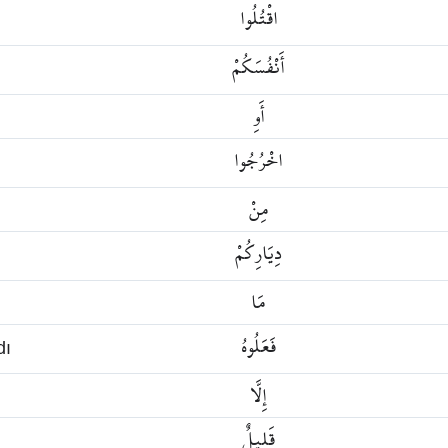
اقْتُلُوا
أَنْفُسَكُمْ
أَوِ
اخْرُجُوا
مِنْ
دِيَارِكُمْ
مَا
فَعَلُوهُ
dı
إِلَّا
قَلِيلٌ