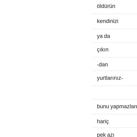
öldürün
kendinizi
ya da
çıkın
-dan
yurtlarınız-
bunu yapmazlar
hariç
pek azı