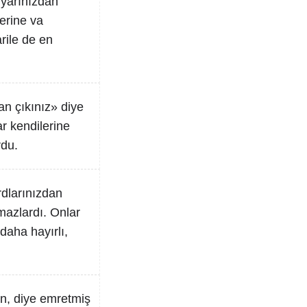
iyarınızdan
erine va
arile de en
an çıkınız» diye
r kendilerine
rdu.
rdlarınızdan
mazlardı. Onlar
 daha hayırlı,
ın, diye emretmiş