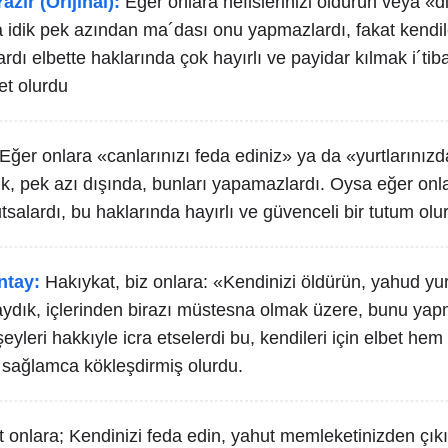
azır (Orijinal):
Eğer onlara nefislerinizi öldürün veya «d
a idik pek azından ma´dası onu yapmazlardı, fakat kendil
rdı elbette haklarında çok hayırlı ve payidar kılmak i´tib
et olurdu
Eğer onlara «canlarınızı feda ediniz» ya da «yurtlarınızd
k, pek azı dışında, bunları yapamazlardı. Oysa eğer onla
tutsalardı, bu haklarında hayırlı ve güvenceli bir tutum olu
ntay:
Hakıykat, biz onlara: «Kendinizi öldürün, yahud yu
aydık, içlerinden birazı müstesna olmak üzere, bunu yap
şeyleri hakkıyle icra etselerdi bu, kendileri için elbet hem
 sağlamca kökleşdirmiş olurdu.
 onlara; Kendinizi feda edin, yahut memleketinizden çık