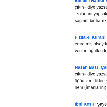
Elmalılı Hamdi Y
çıkın» diye yazs
´zolunanı yapsala
sağlam bir harek
Fizilal-il Kuran:
emretmiş olsaydı
verilen öğütleri 
Hasan Basri Ça
çıkın» diye yazs
öğüd verildikleri 
hem (îmanlarını)
İbni Kesir:
Şayet