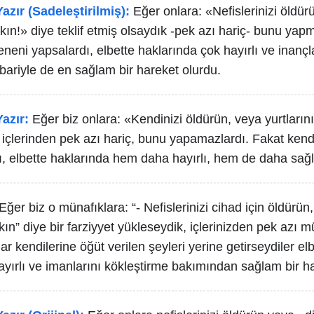
azır (Sadeleştirilmiş):
Eğer onlara: «Nefislerinizi öldür
ın!» diye teklif etmiş olsaydık -pek azı hariç- bunu yap
eneni yapsalardı, elbette haklarında çok hayırlı ve inançl
ibariyle de en sağlam bir hareket olurdu.
azır:
Eğer biz onlara: «Kendinizi öldürün, veya yurtların
içlerinden pek azı hariç, bunu yapamazlardı. Fakat kendi
rdı, elbette haklarında hem daha hayırlı, hem de daha sağ
Eğer biz o münafıklara: “- Nefislerinizi cihad için öldürün
kın” diye bir farziyyet yükleseydik, içlerinizden pek azı 
r kendilerine öğüt verilen şeyleri yerine getirseydiler elb
ayırlı ve imanlarını kökleştirme bakımından sağlam bir h