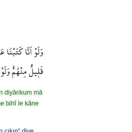
وَلَوْ اَنَّا كَتَبْنَا 
قَل۪يلٌ مِنْهُمْۜ وَلَوْ
in diyârikum mâ
e bihî le kâne
n çıkın” diye