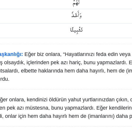
لَهُمْ
وَأَشَدَّ
تَثْبِيتًا
aşkanlığı:
Eğer biz onlara, “Hayatlarınızı feda edin veya
ş olsaydık, içlerinden pek azı hariç, bunu yapmazlardı. 
tutsalardı, elbette haklarında hem daha hayırlı, hem de (i
urdu.
ğer onlara, kendinizi öldürün yahut yurtlarınızdan çıkın,
nden pek azı müstesna, bunu yapmazlardı. Eğer kendileri
di, onlar için hem daha hayırlı hem de (imanlarını) daha pe