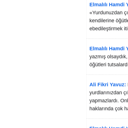
Elmalılı Hamdi Y
«Yurdunuzdan çık
kendilerine öğütl
ebedileştirmek it
Elmalılı Hamdi Y
yazmış olsaydık, 
öğütleri tutsala
Ali Fikri Yavuz:
yurdlarınızdan çı
yapmazlardı. Onla
haklarında çok h