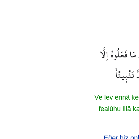
مَا فَعَلُوهُ اِلَّا
 تَثْب۪يتًاۙ
Ve lev ennâ ke
fealûhu illâ 
Eğer biz onl