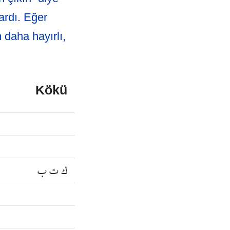
ardı. Eğer
 daha hayırlı,
.
Kökü
ك ت ب