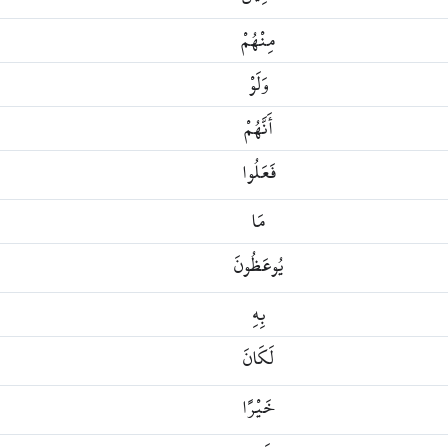
مِنْهُمْ
وَلَوْ
أَنَّهُمْ
فَعَلُوا
مَا
يُوعَظُونَ
بِهِ
لَكَانَ
خَيْرًا