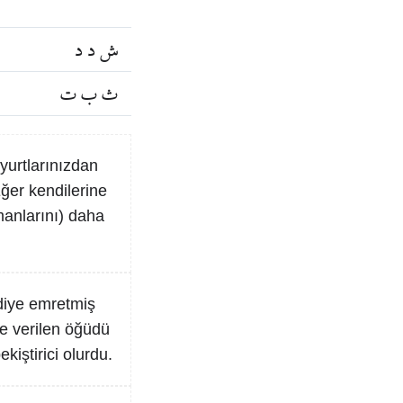
ش د د
ث ب ت
 yurtlarınızdan
Eğer kendilerine
manlarını) daha
 diye emretmiş
ne verilen öğüdü
kiştirici olurdu.