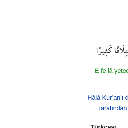
تِلَافًا كَث۪يرًا
E fe lâ yete
Hâlâ Kur’an’ı 
tarafından 
Türkçesi