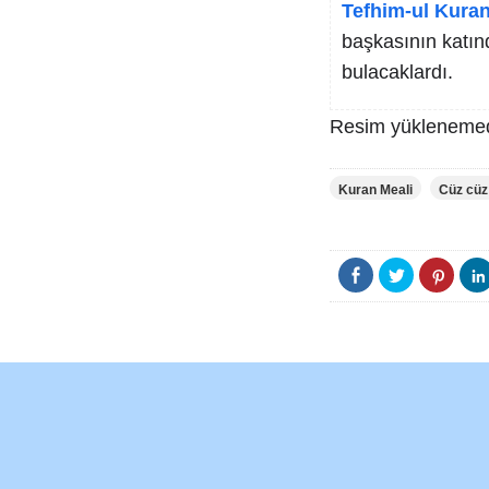
Tefhim-ul Kuran
başkasının katında
bulacaklardı.
Resim yüklenemed
Kuran Meali
Cüz cüz