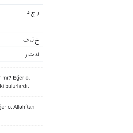
و ج د
خ ل ف
ك ث ر
r mı? Eğer o,
i bulurlardı.
er o, Allah´tan