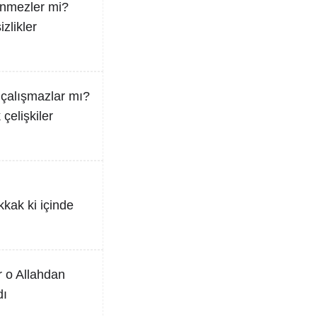
şünmezler mi?
zlikler
 çalışmazlar mı?
çelişkiler
kak ki içinde
 o Allahdan
dı