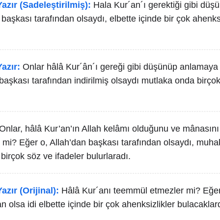
azır (Sadeleştirilmiş):
Hala Kur´an´ı gerektiği gibi dü
 başkası tarafından olsaydı, elbette içinde bir çok ahenksi
azır:
Onlar hâlâ Kur´ân´ı gereği gibi düşünüp anlamaya
başkası tarafından indirilmiş olsaydı mutlaka onda birçok 
Onlar, hâlâ Kur’an’ın Allah kelâmı olduğunu ve mânasını
mi? Eğer o, Allah’dan başkası tarafından olsaydı, muhak
 birçok söz ve ifadeler bulurlaradı.
azır (Orijinal):
Hâlâ Kur´anı teemmül etmezler mi? Eğer
n olsa idi elbette içinde bir çok ahenksizlikler bulacaklar