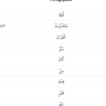
أَفَلَا
يَتَدَبَّرُونَ
mı?
الْقُرْانَ
وَلَوْ
كَانَ
مِنْ
عِنْدِ
غَيْرِ
اللَّهِ