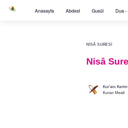
Anasayfa
Abdest
Gusül
Dua -
NISÂ SURESI
Nisâ Sure
Kur'anı Kerim
Kuran Meali