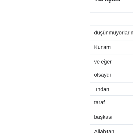
düşünmüyorlar 
Kur’an’ı
ve eğer
olsaydı
-ından
taraf-
başkası
Allah’tan