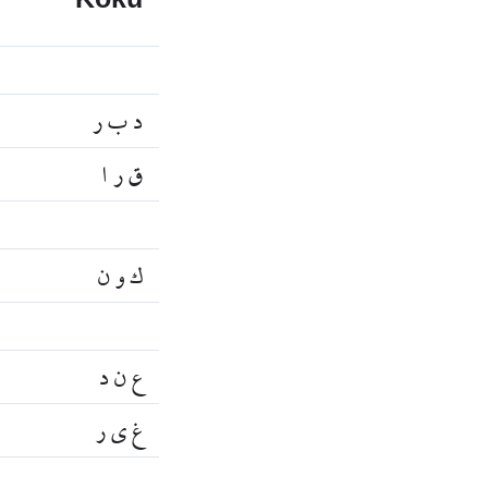
Kökü
د ب ر
ق ر ا
ك و ن
ع ن د
غ ي ر