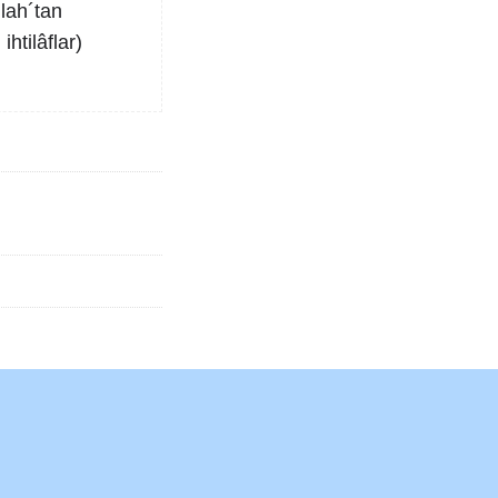
lah´tan
ihtilâflar)