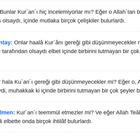
Bunlar Kur´an´ı hiç incelemiyorlar mı? Eğer o Allah´tan 
 olsaydı, içinde mutlaka birçok çelişkiler bulurlardı.
ntay:
Onlar haalâ Kur´ânı gereği gibi düşünmeyecekler 
tarafından olsaydı elbet içinde birbirini tutmayan bir çok
 hala Ku´an´ı gereği gibi düşünmeyecekler mi? Eğer o, A
di, muhakkak ki içinde birbirini tutmayan bir çok şeyler bu
lmen:
Kur´an´ı teemmül etmezler mi? Ve eğer Allah Teâ
i elbette onda birçok ihtilâf bulurlardı.