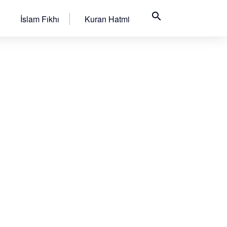
search
İslam Fıkhı
Kuran Hatmi