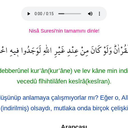
Nisâ Suresi'nin tamamını dinle!
لْقُرْاٰنَۜ وَلَوْ كَانَ مِنْ عِنْدِ غَيْرِ اللّٰهِ لَوَجَدُوا ف۪يهِ اخْ
debberûnel kur’ân(kur’âne) ve lev kâne min indi 
vecedû fîhihtilâfen kesîrâ(kesîran).
düşünüp anlamaya çalışmıyorlar mı? Eğer o, Al
(indirilmiş) olsaydı, mutlaka onda birçok çelişki
Arapçası