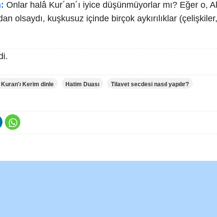
:
Onlar halâ Kur´an´ı iyice düşünmüyorlar mı? Eğer o, Al
n olsaydı, kuşkusuz içinde birçok aykırılıklar (çelişkiler, 
i.
 Kuran'ı Kerim dinle
Hatim Duası
Tilavet secdesi nasıl yapılır?