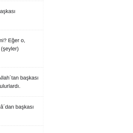
başkası
mi? Eğer o,
 (şeyler)
llah´tan başkası
lurlardı.
lâ´dan başkası