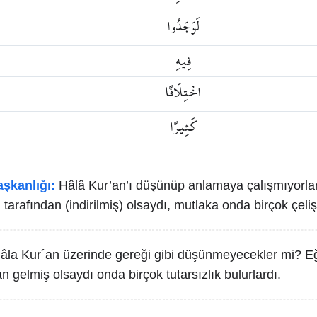
لَوَجَدُوا
فِيهِ
اخْتِلَافًا
كَثِيرًا
aşkanlığı:
Hâlâ Kur’an’ı düşünüp anlamaya çalışmıyorla
 tarafından (indirilmiş) olsaydı, mutlaka onda birçok çelişk
âla Kur´an üzerinde gereği gibi düşünmeyecekler mi? Eğ
n gelmiş olsaydı onda birçok tutarsızlık bulurlardı.