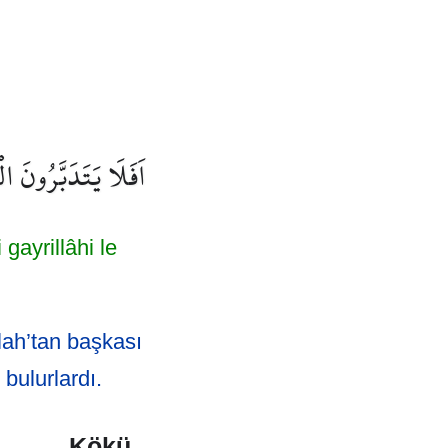
اَفَلَا يَتَدَبَّرُونَ ا
gayrillâhi le
lah’tan başkası
 bulurlardı.