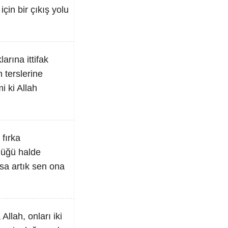
çin bir çıkış yolu
arına ittifak
 terslerine
i ki Allah
 fırka
düğü halde
rsa artık sen ona
llah, onları iki