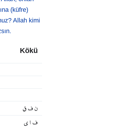
ına (küfre)
nuz? Allah kimi
zsın.
Kökü
ن ف ق
ف ا ي