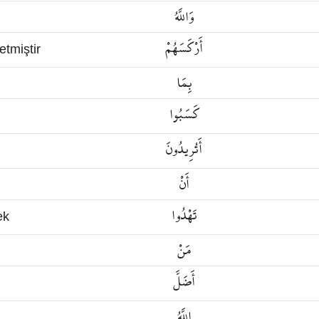
وَاللَّهُ
أَرْكَسَهُمْ
etmiştir
بِمَا
كَسَبُوا
أَتُرِيدُونَ
أَنْ
تَهْدُوا
ek
مَنْ
أَضَلَّ
اللَّهُ