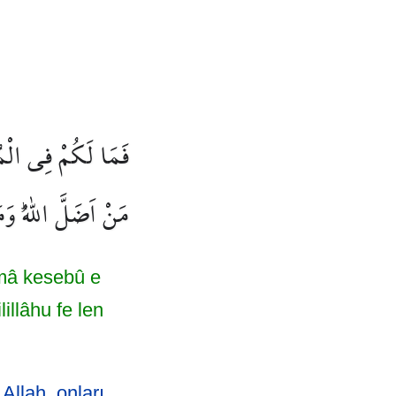
فَمَا لَكُمْ فِي الْمُن
مَنْ اَضَلَّ اللّٰهُۜ وَ
 mâ kesebû e
illâhu fe len
Allah, onları