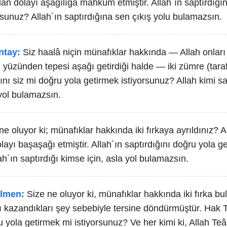
an dolayı aşağılığa mahkum etmiştir. Allah´ın saptırdığın
rsunuz? Allah´ın saptırdığına sen çıkış yolu bulamazsın.
ntay:
Siz haalâ niçin münafıklar hakkında — Allah onları
 yüzünden tepesi aşağı getirdiği halde — iki zümre (tara
ını siz mi doğru yola getirmek istiyorsunuz? Allah kimi sa
 yol bulamazsın.
ne oluyor ki; münafıklar hakkında iki fırkaya ayrıldınız? Al
layı başaşağı etmiştir. Allah´ın saptırdığını doğru yola g
ah´ın saptırdığı kimse için, asla yol bulamazsın.
lmen:
Size ne oluyor ki, münafıklar hakkında iki fırka 
rı kazandıkları şey sebebiyle tersine döndürmüştür. Hak 
u yola getirmek mi istiyorsunuz? Ve her kimi ki, Allah Teâl