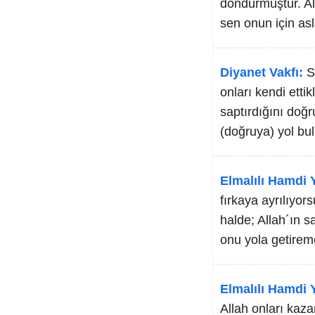
döndürmüştür. All
sen onun için asl
Diyanet Vakfı:
S
onları kendi etti
saptırdığını doğr
(doğruya) yol bu
Elmalılı Hamdi Y
fırkaya ayrılıyo
halde; Allah´ın s
onu yola getirem
Elmalılı Hamdi Y
Allah onları kaz