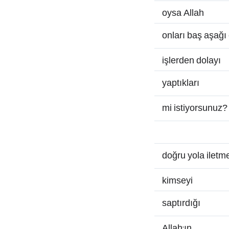
oysa Allah
onları baş aşağı 
işlerden dolayı
yaptıkları
mi istiyorsunuz?
doğru yola iletm
kimseyi
saptırdığı
Allah’ın