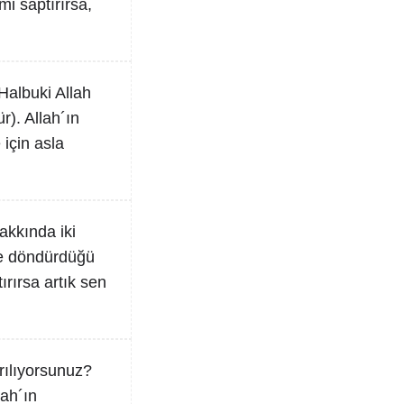
mi saptırırsa,
Halbuki Allah
r). Allah´ın
 için asla
akkında iki
ine döndürdüğü
ırırsa artık sen
rılıyorsunuz?
lah´ın