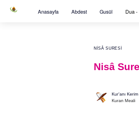
Anasayfa
Abdest
Gusül
Dua -
NISÂ SURESI
Nisâ Sure
Kur'anı Kerim
Kuran Meali