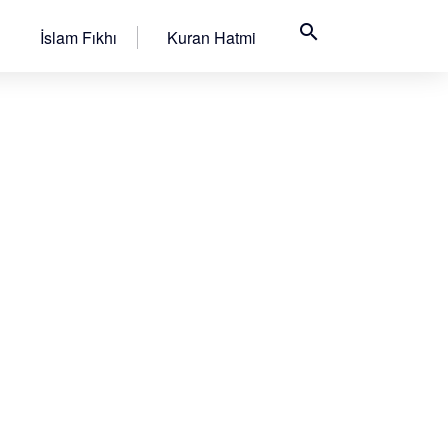
search
İslam Fıkhı
Kuran Hatmi