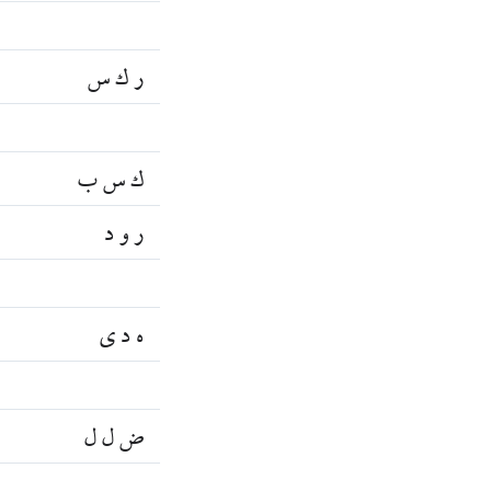
ر ك س
ك س ب
ر و د
ه د ي
ض ل ل