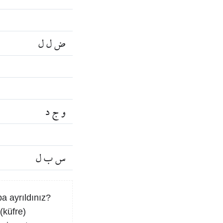
ض ل ل
و ج د
س ب ل
a ayrıldınız?
(küfre)