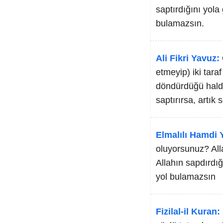
saptırdığını yola
bulamazsın.
Ali Fikri Yavuz:
etmeyip) iki tara
döndürdüğü halde,
saptırırsa, artık
Elmalılı Hamdi Y
oluyorsunuz? All
Allahın sapdırdığ
yol bulamazsın
Fizilal-il Kuran: