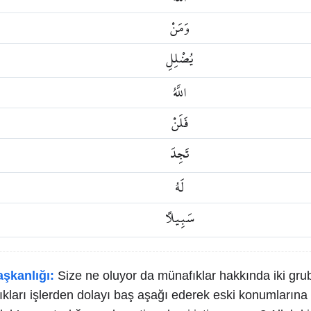
وَمَنْ
يُضْلِلِ
اللَّهُ
فَلَنْ
تَجِدَ
لَهُ
سَبِيلًا
aşkanlığı:
Size ne oluyor da münafıklar hakkında iki grub
tıkları işlerden dolayı baş aşağı ederek eski konumlarına 