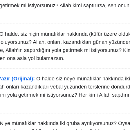
 getirmek mi istiyorsunuz? Allah kimi saptırırsa, sen onun i
O halde, siz niçin münafıklar hakkında (küfür üzere oldukl
f oluyorsunuz? Allah, onları, kazandıkları günah yüzünden
 Allah’ın saptırdığını yola getirmek mi istiyorsunuz? Kim
 sen ona asla yol bulamazsın.
azır (Orijinal):
O halde siz neye münafıklar hakkında iki
ah onları kazandıkları vebal yüzünden terslerine döndür
ını yola getirmek mi istiyorsunuz? Her kimi Allah sapdırı
Niye münafıklar hakkında iki gruba ayrılıyorsunuz? Oysa A