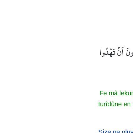
ونَ اَنْ تَهْدُوا
Fe mâ lekum
turîdûne en 
Size ne oluy