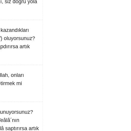
ı, siz doğru yola
 kazandıkları
f) oluyorsunuz?
pdırırsa artık
lah, onları
etirmek mi
bulunuyorsunuz?
Teâlâ´nın
â saptırırsa artık