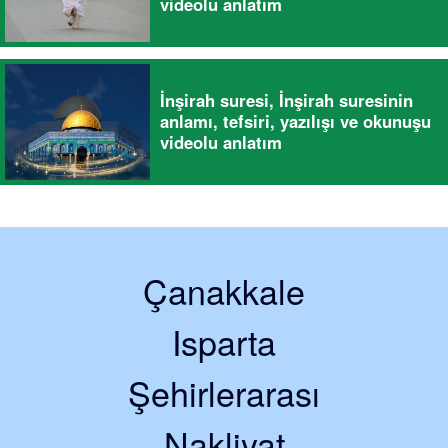
videolu anlatım
İnşirah suresi, İnşirah suresinin
anlamı, tefsiri, yazılışı ve okunuşu
videolu anlatım
Çanakkale
Isparta
Şehirlerarası
Nakliyat