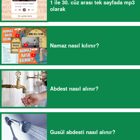
1 ile 30. cüz arası tek sayfada mp3
olarak
Namaz nasıl kılınır?
Abdest nasıl alınır?
Gusül abdesti nasıl alınır?