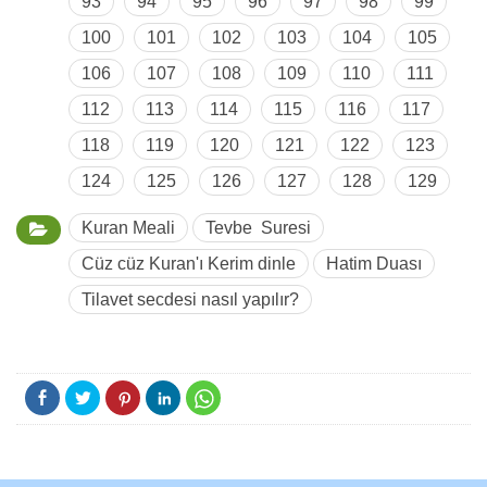
93
94
95
96
97
98
99
100
101
102
103
104
105
106
107
108
109
110
111
112
113
114
115
116
117
118
119
120
121
122
123
124
125
126
127
128
129
Kuran Meali
Tevbe Suresi
Cüz cüz Kuran'ı Kerim dinle
Hatim Duası
Tilavet secdesi nasıl yapılır?