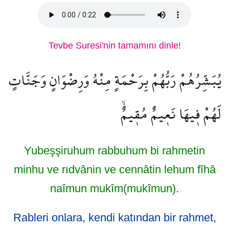
Tevbe Suresi'nin tamamını dinle!
يُبَشِّرُهُمْ رَبُّهُمْ بِرَحْمَةٍ مِنْهُ وَرِضْوَانٍ وَجَنَّاتٍ
لَهُمْ ف۪يهَا نَع۪يمٌ مُق۪يمٌۙ
Yubeşşiruhum rabbuhum bi rahmetin
minhu ve rıdvânin ve cennâtin lehum fîhâ
naîmun mukîm(mukîmun).
Rableri onlara, kendi katından bir rahmet,