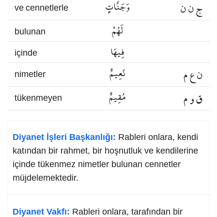
ج ن ن
وَجَنَّاتٍ
ve cennetlerle
لَهُمْ
bulunan
فِيهَا
içinde
ن ع م
نَعِيمٌ
nimetler
ق و م
مُقِيمٌ
tükenmeyen
Diyanet İşleri Başkanlığı:
Rableri onlara, kendi
katından bir rahmet, bir hoşnutluk ve kendilerine
içinde tükenmez nimetler bulunan cennetler
müjdelemektedir.
Diyanet Vakfı:
Rableri onlara, tarafından bir