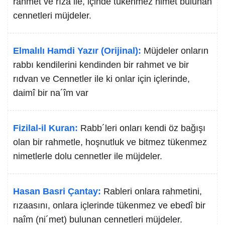
rahmet ve rıza ile, içinde tükenmez nimet bulunan
cennetleri müjdeler.
Elmalılı Hamdi Yazır (Orijinal):
Müjdeler onların
rabbı kendilerini kendinden bir rahmet ve bir
rıdvan ve Cennetler ile ki onlar için içlerinde,
daimî bir na´îm var
Fizilal-il Kuran:
Rabb´leri onları kendi öz bağışı
olan bir rahmetle, hoşnutluk ve bitmez tükenmez
nimetlerle dolu cennetler ile müjdeler.
Hasan Basri Çantay:
Rableri onlara rahmetini,
rızaasını, onlara içlerinde tükenmez ve ebedî bir
naîm (ni´met) bulunan cennetleri müjdeler.