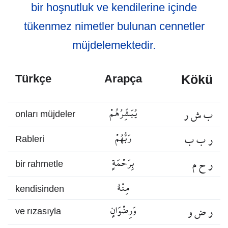
bir hoşnutluk ve kendilerine içinde
tükenmez nimetler bulunan cennetler
müjdelemektedir.
Kökü
Türkçe
Arapça
ب ش ر
يُبَشِّرُهُمْ
onları müjdeler
ر ب ب
رَبُّهُمْ
Rableri
ر ح م
بِرَحْمَةٍ
bir rahmetle
مِنْهُ
kendisinden
ر ض و
وَرِضْوَانٍ
ve rızasıyla