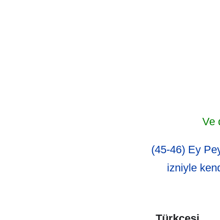
Ve 
(45-46) Ey Peyg
izniyle ken
Türkçesi