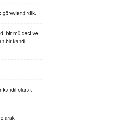
k görevlendirdik.
d, bir müjdeci ve
an bir kandil
ir kandil olarak
 olarak