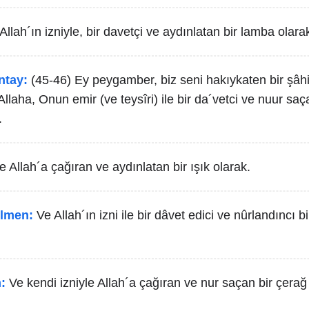
Allah´ın izniyle, bir davetçi ve aydınlatan bir lamba olara
ntay:
(45-46) Ey peygamber, biz seni hakıykaten bir şâhi
Allaha, Onun emir (ve teysîri) ile bir da´vetci ve nuur saç
.
le Allah´a çağıran ve aydınlatan bir ışık olarak.
lmen:
Ve Allah´ın izni ile bir dâvet edici ve nûrlandıncı b
:
Ve kendi izniyle Allah´a çağıran ve nur saçan bir çerağ