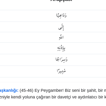
وَدَاعِيًا
إِلَى
اللَّهِ
بِإِذْنِهِ
وَسِرَاجًا
مُنِيرًا
aşkanlığı:
(45-46) Ey Peygamber! Biz seni bir şahit, bir m
izniyle kendi yoluna çağıran bir davetçi ve aydınlatıcı bir 