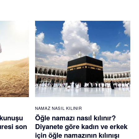
NAMAZ NASIL KILINIR
okunuşu
Öğle namazı nasıl kılınır?
uresi son
Diyanete göre kadın ve erkek
için öğle namazının kılınışı