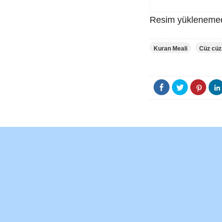
Resim yüklenemed
Kuran Meali
Cüz cüz