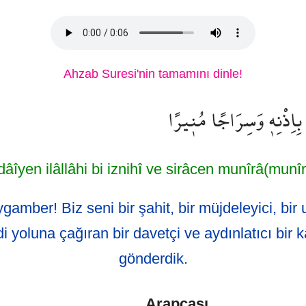
Ahzab Suresi'nin tamamını dinle!
 بِاِذْنِه۪ وَسِرَاجًا مُن۪يرًا
dâîyen ilâllâhi bi iznihî ve sirâcen munîrâ(munîr
amber! Biz seni bir şahit, bir müjdeleyici, bir u
di yoluna çağıran bir davetçi ve aydınlatıcı bir k
gönderdik.
Arapçası