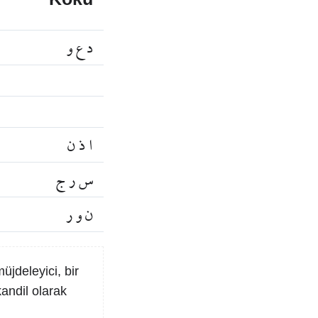
Kökü
د ع و
ا ذ ن
س ر ج
ن و ر
üjdeleyici, bir
kandil olarak