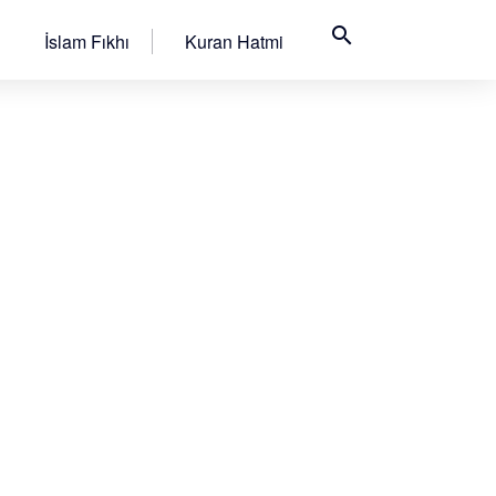
search
İslam Fıkhı
Kuran Hatmi