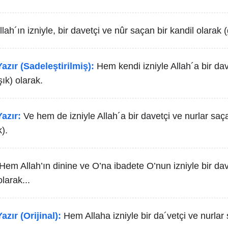
llah´ın izniyle, bir davetçi ve nûr saçan bir kandil olarak 
azır (Sadeleştirilmiş):
Hem kendi izniyle Allah´a bir dav
şık) olarak.
azır:
Ve hem de izniyle Allah´a bir davetçi ve nurlar saça
).
Hem Allah’ın dinine ve O’na ibadete O’nun izniyle bir da
larak...
azır (Orijinal):
Hem Allaha izniyle bir da´vetçi ve nurlar