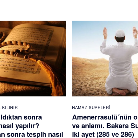
 KILINIR
NAMAZ SURELERI
ldıktan sonra
Amenerrasulü´nün 
nasıl yapılır?
ve anlamı. Bakara S
 sonra tespih nasıl
iki ayet (285 ve 286)