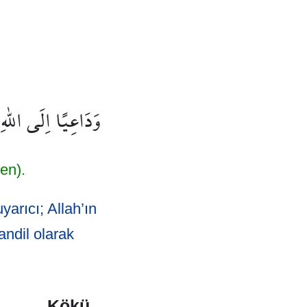
وَدَاعِيًا اِلَى اللّٰهِ
en).
yarıcı; Allah’ın
andil olarak