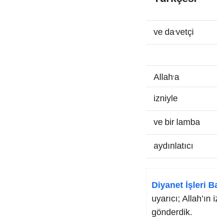
ve da’vetçi
Allah’a
izniyle
ve bir lamba
aydınlatıcı
Diyanet İşleri B
uyarıcı; Allah’ın 
gönderdik.