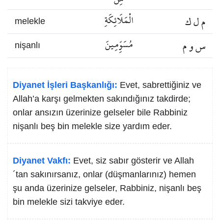
م ل ك
الْمَلَائِكَةِ
melekle
س و م
مُسَوِّمِينَ
nişanlı
Diyanet İşleri Başkanlığı:
Evet, sabrettiğiniz ve
Allah’a karşı gelmekten sakındığınız takdirde;
onlar ansızın üzerinize gelseler bile Rabbiniz
nişanlı beş bin melekle size yardım eder.
Diyanet Vakfı:
Evet, siz sabır gösterir ve Allah
´tan sakınırsanız, onlar (düşmanlarınız) hemen
şu anda üzerinize gelseler, Rabbiniz, nişanlı beş
bin melekle sizi takviye eder.