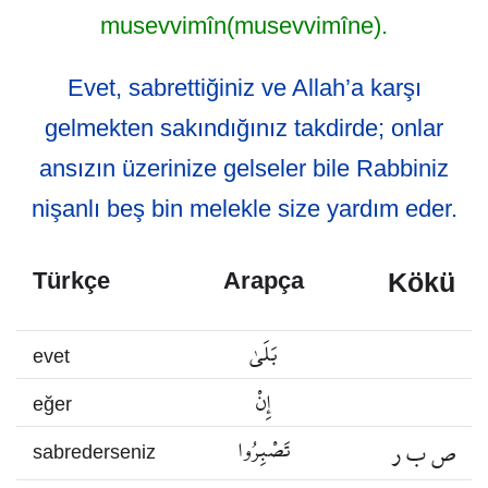
musevvimîn(musevvimîne).
Evet, sabrettiğiniz ve Allah’a karşı
gelmekten sakındığınız takdirde; onlar
ansızın üzerinize gelseler bile Rabbiniz
nişanlı beş bin melekle size yardım eder.
Kökü
Türkçe
Arapça
بَلَىٰ
evet
إِنْ
eğer
ص ب ر
تَصْبِرُوا
sabrederseniz