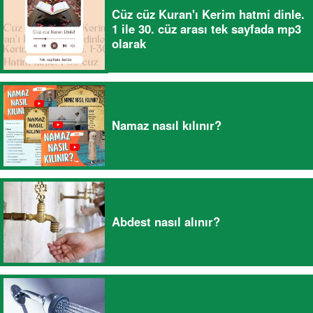
Cüz cüz Kuran'ı Kerim hatmi dinle.
1 ile 30. cüz arası tek sayfada mp3
olarak
Namaz nasıl kılınır?
Abdest nasıl alınır?