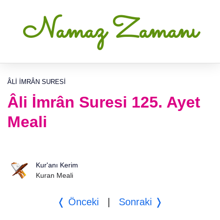
Namaz Zamanı
ÂLI İMRÂN SURESI
Âli İmrân Suresi 125. Ayet
Meali
Kur'anı Kerim
Kuran Meali
❬ Önceki
|
Sonraki ❭