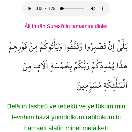
Âli İmrân Suresi'nin tamamını dinle!
بَلٰٓىۙ اِنْ تَصْبِرُوا وَتَتَّقُوا وَيَأْتُوكُمْ مِنْ فَوْرِهِمْ
هٰذَا يُمْدِدْكُمْ رَبُّكُمْ بِخَمْسَةِ اٰلَافٍ مِنَ
الْمَلٰٓئِكَةِ مُسَوِّم۪ينَ
Belâ in tasbirû ve tettekû ve ye’tûkum min
fevrihim hâzâ yumdidkum rabbukum bi
hamseti âlâfin minel melâiketi