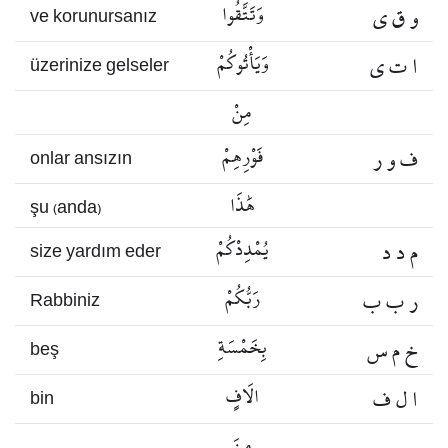
و ق ي
وَتَتَّقُوا
ve korunursanız
ا ت ي
وَيَأْتُوكُمْ
üzerinize gelseler
مِنْ
ف و ر
فَوْرِهِمْ
onlar ansızın
هَٰذَا
şu (anda)
م د د
يُمْدِدْكُمْ
size yardım eder
ر ب ب
رَبُّكُمْ
Rabbiniz
خ م س
بِخَمْسَةِ
beş
ا ل ف
الَافٍ
bin
مِنَ