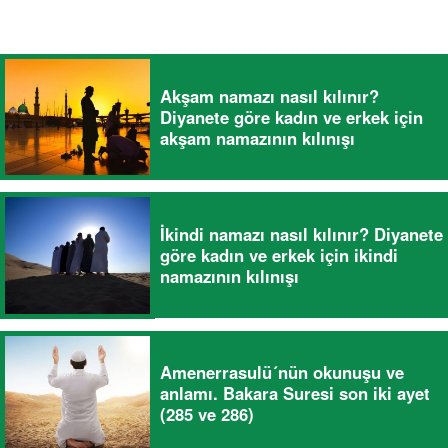
Akşam namazı nasıl kılınır?
Diyanete göre kadın ve erkek için
akşam namazının kılınışı
İkindi namazı nasıl kılınır? Diyanete
göre kadın ve erkek için ikindi
namazının kılınışı
Amenerrasulü´nün okunuşu ve
anlamı. Bakara Suresi son iki ayet
(285 ve 286)