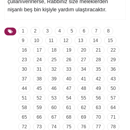
çullanıverirlerse, Rabbiniz size meleklerden
nişanlı beş bin kişiyle yardım ulaştıracaktır.
1
2
3
4
5
6
7
8
9
10
11
12
13
14
15
16
17
18
19
20
21
22
23
24
25
26
27
28
29
30
31
32
33
34
35
36
37
38
39
40
41
42
43
44
45
46
47
48
49
50
51
52
53
54
55
56
57
58
59
60
61
62
63
64
65
66
67
68
69
70
71
72
73
74
75
76
77
78