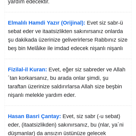
yardım edecektir.
Elmalılı Hamdi Yazır (Orijinal):
Evet siz sabr-ü
sebat eder ve itaatsizlikten sakınırsanız onlarda
şu dakikada üzerinize geliverirlerse Rabbınız size
beş bin Melâike ile imdad edecek nişanlı nişanlı
Fizilal-il Kuran:
Evet, eğer siz sabreder ve Allah
´tan korkarsanız, bu arada onlar şimdi, şu
taraftan üzerinize saldırırlarsa Allah size beşbin
nişanlı melekle yardım eder.
Hasan Basri Çantay:
Evet, siz sabr (-u sebat)
eder, (itaatsizlikden) sakınırsanız, bu (nlar, ya´ni
düşmanlar) da ansızın üstünüze gelecek