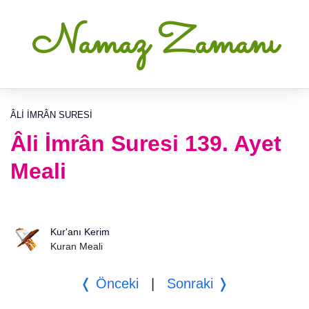
Namaz Zamanı
ÂLI İMRÂN SURESI
Âli İmrân Suresi 139. Ayet
Meali
Kur'anı Kerim
Kuran Meali
❬ Önceki
|
Sonraki ❭