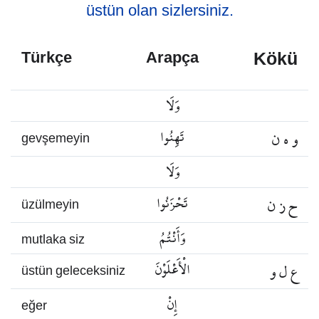
üstün olan sizlersiniz.
Kökü
Türkçe
Arapça
وَلَا
و ه ن
تَهِنُوا
gevşemeyin
وَلَا
ح ز ن
تَحْزَنُوا
üzülmeyin
وَأَنْتُمُ
mutlaka siz
ع ل و
الْأَعْلَوْنَ
üstün geleceksiniz
إِنْ
eğer