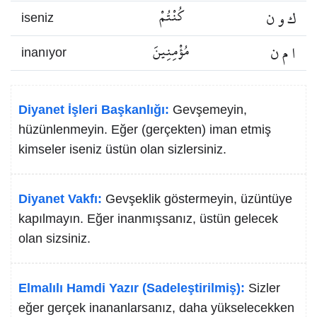
ك و ن
كُنْتُمْ
iseniz
ا م ن
مُؤْمِنِينَ
inanıyor
Diyanet İşleri Başkanlığı:
Gevşemeyin,
hüzünlenmeyin. Eğer (gerçekten) iman etmiş
kimseler iseniz üstün olan sizlersiniz.
Diyanet Vakfı:
Gevşeklik göstermeyin, üzüntüye
kapılmayın. Eğer inanmışsanız, üstün gelecek
olan sizsiniz.
Elmalılı Hamdi Yazır (Sadeleştirilmiş):
Sizler
eğer gerçek inananlarsanız, daha yükselecekken