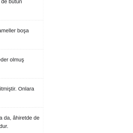
e de bütün
 ameller boşa
heder olmuş
tmiştir. Onlara
a da, âhiretde de
dur.