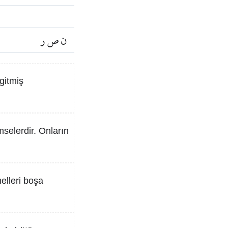
ن ص ر
gitmiş
mselerdir. Onların
elleri boşa