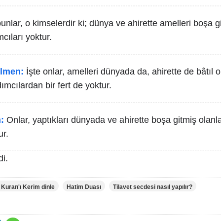
bunlar, o kimselerdir ki; dünya ve ahirette amelleri boşa gi
cıları yoktur.
lmen:
İşte onlar, amelleri dünyada da, ahirette de bâtıl o
dımcılardan bir fert de yoktur.
:
Onlar, yaptıkları dünyada ve ahirette boşa gitmiş olanla
ur.
i.
 Kuran'ı Kerim dinle
Hatim Duası
Tilavet secdesi nasıl yapılır?