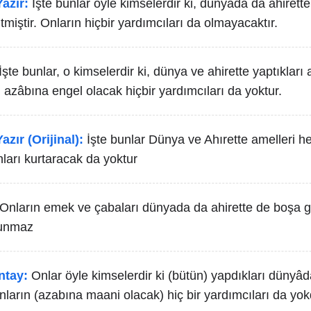
azır:
İşte bunlar öyle kimselerdir ki, dünyada da ahirett
itmiştir. Onların hiçbir yardımcıları da olmayacaktır.
İşte bunlar, o kimselerdir ki, dünya ve ahirette yaptıkları
n azâbına engel olacak hiçbir yardımcıları da yoktur.
azır (Orijinal):
İşte bunlar Dünya ve Ahırette amelleri 
nları kurtaracak da yoktur
Onların emek ve çabaları dünyada da ahirette de boşa gi
lunmaz
ntay:
Onlar öyle kimselerdir ki (bütün) yapdıkları dünyâd
nların (azabına maani olacak) hiç bir yardımcıları da yok