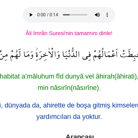
Âli İmrân Suresi'nin tamamını dinle!
َبِطَتْ اَعْمَالُهُمْ فِي الدُّنْيَا وَالْاٰخِرَةِۘ وَمَا لَهُمْ مِ
 habitat a’mâluhum fîd dunyâ vel âhirah(âhirati
min nâsırîn(nâsırîne).
i, dünyada da, ahirette de boşa gitmiş kimselerd
yardımcıları da yoktur.
Arapçası