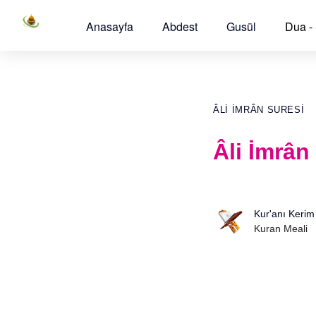
Anasayfa
Abdest
Gusül
Dua -
ÂLI İMRÂN SURESI
Âli İmrân
Kur'anı Kerim
Kuran Meali