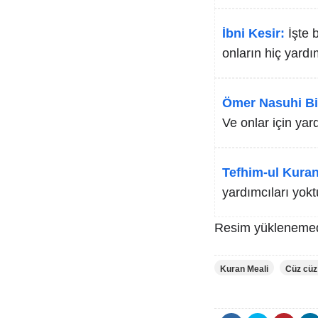
İbni Kesir:
İşte 
onların hiç yardım
Ömer Nasuhi Bi
Ve onlar için yar
Tefhim-ul Kuran
yardımcıları yokt
Resim yüklenemed
Kuran Meali
Cüz cüz