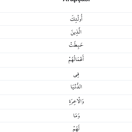
أُولَٰئِكَ
الَّذِينَ
حَبِطَتْ
أَعْمَالُهُمْ
ı
فِي
الدُّنْيَا
وَالْاخِرَةِ
وَمَا
لَهُمْ