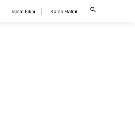
search
İslam Fıkhı
Kuran Hatmi