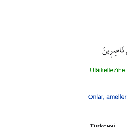
نْ نَاصِر۪ينَ
Ulâikellezîne
Onlar, ameller
Türkçesi