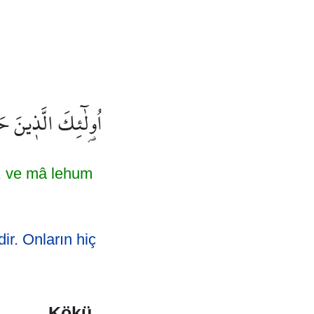
اُو۬لٰٓئِكَ الَّذ۪ينَ ح
), ve mâ lehum
ir. Onların hiç