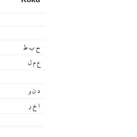
Kökü
ح ب ط
ع م ل
د ن و
ا خ ر