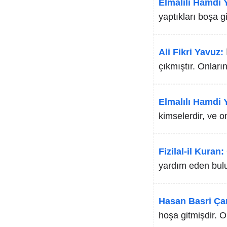
Elmalılı Hamdi Y
yaptıkları boşa g
Ali Fikri Yavuz:
çıkmıştır. Onları
Elmalılı Hamdi Y
kimselerdir, ve o
Fizilal-il Kuran:
yardım eden bu
Hasan Basri Ça
hoşa gitmişdir. O