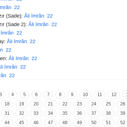
 İmrân 22
zır (Sade):
Âli İmrân 22
zır (Sade 2):
Âli İmrân 22
i İmrân 22
ay:
Âli İmrân 22
ân 22
men:
Âli İmrân 22
li İmrân 22
mrân 22
3
4
5
6
7
8
9
10
11
12
18
19
20
21
22
23
24
25
26
31
32
33
34
35
36
37
38
39
44
45
46
47
48
49
50
51
52