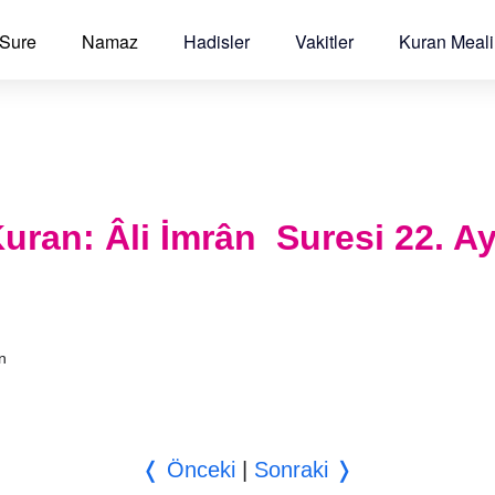
 Sure
Namaz
Hadisler
Vakitler
Kuran Meali
 Kuran: Âli İmrân Suresi 22. A
an
❬ Önceki
|
Sonraki ❭