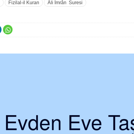
Fizilal-il Kuran
Âli İmrân Suresi
i Evden Eve Taş