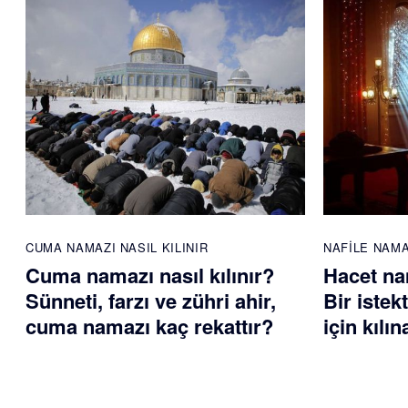
CUMA NAMAZI NASIL KILINIR
NAFILE NAM
Cuma namazı nasıl kılınır?
Hacet nam
Sünneti, farzı ve zühri ahir,
Bir istek
cuma namazı kaç rekattır?
için kılı