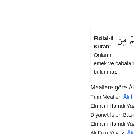
مْ
مِنْ
Fizilal-il
Kuran:
Onların
emek ve çabaları
bulunmaz
Meallere göre Âl
Tüm Mealler:
Âli 
Elmalılı Hamdi Yazı
Diyanet İşleri Baş
Elmalılı Hamdi Ya
Ali Fikri Yavuz:
Âl