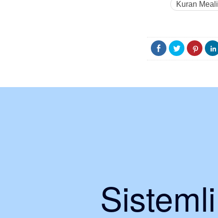
Kuran Meali
Sisteml