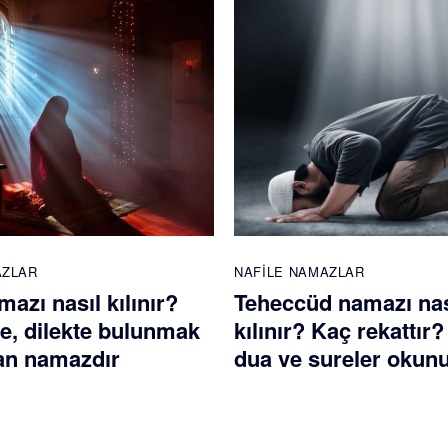
AZLAR
NAFILE NAMAZLAR
azı nasıl kılınır?
Teheccüd namazı nas
te, dilekte bulunmak
kılınır? Kaç rekattır
nan namazdır
dua ve sureler okun