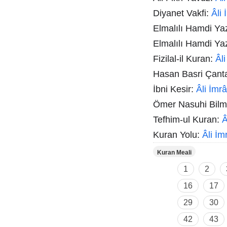
Diyanet Vakfi:
Âli
Elmalılı Hamdi Ya
Elmalılı Hamdi Ya
Fizilal-il Kuran:
Âl
Hasan Basri Çant
İbni Kesir:
Âli İmr
Ömer Nasuhi Bil
Tefhim-ul Kuran:
Â
Kuran Yolu:
Âli İ
Kuran Meali
1
2
16
17
29
30
42
43