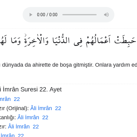
حَبِطَتْ
اَعْمَالُهُمْ
فِي
الدُّنْيَا
وَالْاٰخِرَةِۘ
وَمَا
لَهُ
 dünyada da ahirette de boşa gitmiştir. Onlara yardım e
i İmrân Suresi 22. Ayet
İmrân 22
r (Orijinal):
Âli İmrân 22
kanlığı:
Âli İmrân 22
zır:
Âli İmrân 22
i İmrân 22