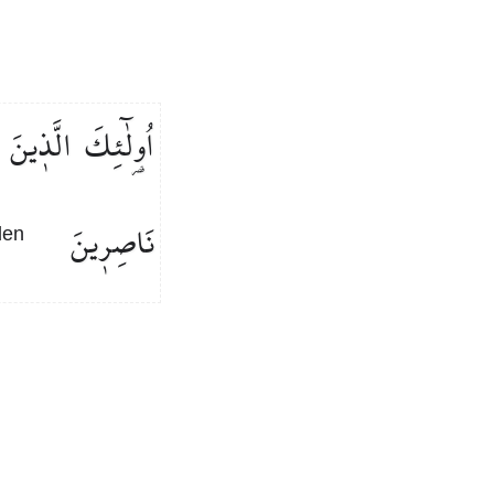
اُو۬لٰٓئِكَ
الَّذ۪ينَ
نَاصِر۪ينَ
den