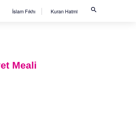
search
İslam Fıkhı
Kuran Hatmi
yet Meali